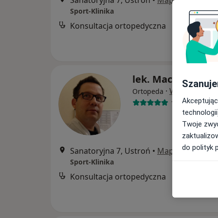
Sanatoryjna 7, Ustroń
•
Mapa
Sport-Klinika
Konsultacja ortopedyczna
lek. Maciej Gabry
Szanuje
·
Więcej
Ortopeda
Akceptując
1730 opinii
technologii
Twoje zwyc
zaktualizo
do polityk 
Sanatoryjna 7, Ustroń
•
Mapa
Sport-Klinika
Konsultacja ortopedyczna