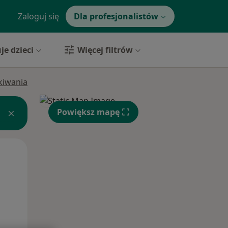
Zaloguj się
Dla profesjonalistów
je dzieci
Więcej filtrów
ukiwania
Powiększ mapę
Wt,
Śr,
Czw,
11 Sie
12 Sie
13 Sie