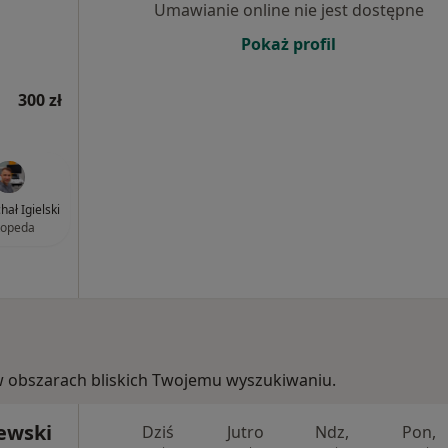
Umawianie online nie jest dostępne
Pokaż profil
300 zł
hał Igielski
topeda
, w obszarach bliskich Twojemu wyszukiwaniu.
jewski
Dziś
Jutro
Ndz,
Pon,