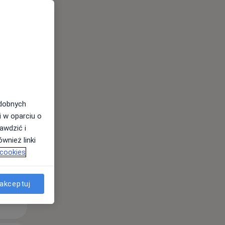
Wt,
Śr,
Czw,
11 Sie
12 Sie
13 Sie
odobnych
i w oparciu o
awdzić i
wnież linki
 cookies
akceptuj