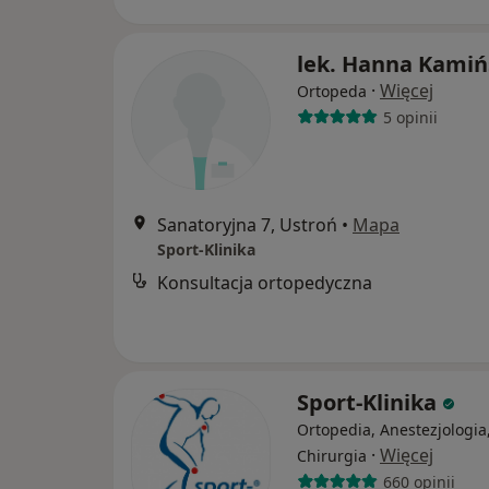
lek. Hanna Kamiń
·
Więcej
Ortopeda
5 opinii
Sanatoryjna 7, Ustroń
•
Mapa
Sport-Klinika
Konsultacja ortopedyczna
Sport-Klinika
Ortopedia, Anestezjologia
·
Więcej
Chirurgia
660 opinii