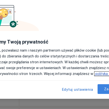
420 zł
el
Dziś
Jutro
Ndz,
Pon,
my Twoją prywatność
7 Sie
8 Sie
9 Sie
10 Sie
, pozwalasz nam i naszym partnerom używać plików cookie (lub p
) do zbierania danych do celów statystycznych i dostarczania treśc
Umawianie online nie jest dostępne
zaje przeglądania stron internetowych. W każdej chwili możesz spr
wać swoje preferencje w ustawieniach. W ustawieniach znajdziesz ró
Poproś o wizytę
prywatności stron trzecich. Więcej informacji znajdziesz w
polityka
420 zł
Za
Edytuj ustawienia