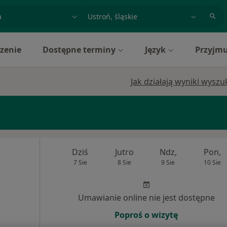
acja, badanie lub nazwisko
miasto lub dzielnica
zenie
Dostępne terminy
Język
Przyjmu
Jak działają wyniki wysz
Dziś
Jutro
Ndz,
Pon,
7 Sie
8 Sie
9 Sie
10 Sie
Umawianie online nie jest dostępne
Poproś o wizytę