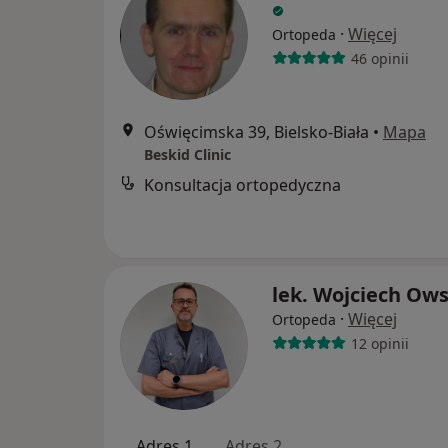
·
Więcej
Ortopeda
46 opinii
Oświęcimska 39, Bielsko-Biała
•
Mapa
Beskid Clinic
Konsultacja ortopedyczna
lek. Wojciech Ow
·
Więcej
Ortopeda
12 opinii
Adres 1
Adres 2