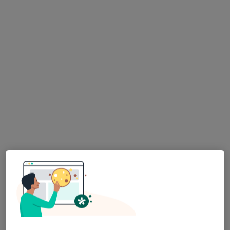
Bezpieczne płatności
lek. Tomasz Szatan
·
Więcej
Kardiolog
Partyzantów 63, Bielsko-Biała
•
Mapa
Polskie Poradnie Medyczne Sp. z o.o.
ECHO serca
od 160 zł
Specjalista nie oferuje umawiania online pod tym adresem.
Poproś o wizytę