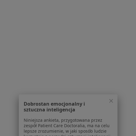
·
Więcej
Kardiolog
12 opinii
Górecka 6A, Skoczów
•
Mapa
Gabinet Kardiologiczny dr hab.n.med. Wojciech Wańha
Konsultacja kardiologiczna
Brak ceny
Specjalista nie oferuje umawiania online pod tym adresem.
Poproś o wizytę
Dobrostan emocjonalny i
sztuczna inteligencja
Niniejsza ankieta, przygotowana przez
zespół Patient Care Doctoralia, ma na celu
lepsze zrozumienie, w jaki sposób ludzie
dr n. med. Bartosz Michał Skwarna