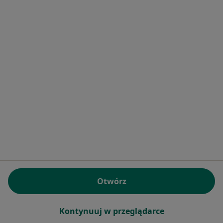
Marcin Bielarz
·
Więcej
Kardiolog
9 opinii
Daszyńskiego 126, Bielsko-Biała
•
Mapa
Poradnia Kardiologiczna w Komorowicach
Konsultacja kardiologiczna
100 zł
Specjalista nie oferuje umawiania online pod tym adresem.
Poproś o wizytę
Otwórz
Kontynuuj w przeglądarce