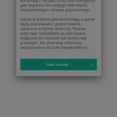
korzystają z narzędzi sztucznej inteligencji
Kardiolog, Internista
jako wsparcia dla swojego dobrostanu
emocjonalnego i zdrowia psychicznego.
Grażyny 27, Bielsko-Biała
•
Mapa
Gabinet Kardiologicznny
Udział w ankiecie jest anonimowy, a wyniki
będą analizowane i prezentowane
Holter EKG
od 150 zł
wyłącznie w formie zbiorczej. Pytania
dotyczące nastolatków są skierowane
Specjalista nie oferuje umawiania online pod tym adresem.
wyłącznie do rodziców lub opiekunów
prawnych. Nie zbieramy informacji
Poproś o wizytę
bezpośrednio od osób niepełnoletnich.
Start survey
lek. Grzegorz Gałuszka
Kardiolog