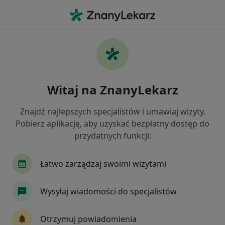
Me
Kardiolog • Ustroń, śląskie
Filtry
Ubezpieczenie
Mapa
Polecani kardiolodzy w Ustroniu
Witaj na ZnanyLekarz
Jak działają wyniki wyszukiwania
Znajdź najlepszych specjalistów i umawiaj wizyty.
Pobierz aplikację, aby uzyskać bezpłatny dostęp do
Wybierz swoje ubezpieczenie
przydatnych funkcji:
Medicover
Łatwo zarządzaj swoimi wizytami
Wysyłaj wiadomości do specjalistów
Otrzymuj powiadomienia