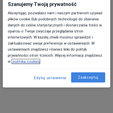
Szanujemy Twoją prywatność
Akceptując, pozwalasz nam i naszym partnerom używać
plików cookie (lub podobnych technologii) do zbierania
danych do celów statystycznych i dostarczania treści w
oparciu o Twoje zwyczaje przeglądania stron
internetowych. W każdej chwili możesz sprawdzić i
zaktualizować swoje preferencje w ustawieniach. W
ustawieniach znajdziesz również linki do polityk
lek. Krzysztof Szulc
prywatności stron trzecich. Więcej informacji znajdziesz
Kardiolog, Internista
w
polityka cookies
4 opinie
Oświęcimska 39, Bielsko-Biała
•
Mapa
Zaakceptuj
Edytuj ustawienia
Beskid Clinic
Konsultacja kardiologiczna
250 zł
Specjalista nie oferuje umawiania online pod tym adresem.
Poproś o wizytę