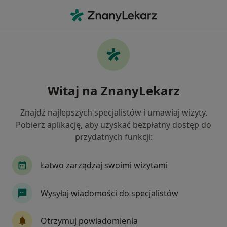
Me
Konsultacja Fizjoterapeutyczna Kolejna Wizyta • Kraków, małopolskie
Filtry
• 1
Ubezpieczenie
Map
Konsultacja fizjoterapeutyczna (kolejna
Witaj na ZnanyLekarz
wizyta) specjaliści w Krakowie
Jak działają wyniki wyszukiwania
Znajdź najlepszych specjalistów i umawiaj wizyty.
Pobierz aplikację, aby uzyskać bezpłatny dostęp do
przydatnych funkcji:
Jakiego specjalisty szukasz?
Fizjoterapeuta
Fizjoterapeuta dziecięcy
L
Łatwo zarządzaj swoimi wizytami
Wysyłaj wiadomości do specjalistów
Otrzymuj powiadomienia