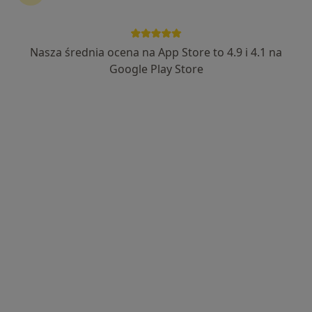
Nasza średnia ocena na App Store to 4.9 i 4.1 na
Google Play Store
Bezpieczne płatności
mgr Mateusz Żurek
·
Więcej
Fizjoterapeuta
221 opinii
Popularny specjalista: pacjenci chętnie płacą
online
Generała Augusta Fieldorfa-Nila 15/90, Kraków
•
Mapa
Mateusz Żurek
Konsultacja fizjoterapeutyczna (kolejna wizyta)
200 zł
Specjalista nie oferuje umawiania online pod tym adresem.
Poproś o wizytę