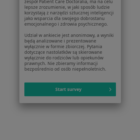
zespół Patient Care Doctoralia, ma na celu
Więcej (15)
lepsze zrozumienie, w jaki sposób ludzie
Więcej w kategorii: Usługi w Krakowie
korzystają z narzędzi sztucznej inteligencji
jako wsparcia dla swojego dobrostanu
Popularne specjalizacje
emocjonalnego i zdrowia psychicznego.
Psycholodzy w Krakowie
Udział w ankiecie jest anonimowy, a wyniki
będą analizowane i prezentowane
Stomatolodzy w Krakowie
wyłącznie w formie zbiorczej. Pytania
dotyczące nastolatków są skierowane
Interniści w Krakowie
wyłącznie do rodziców lub opiekunów
prawnych. Nie zbieramy informacji
Psychoterapeuci w Krakowie
bezpośrednio od osób niepełnoletnich.
Fizjoterapeuci w Krakowie
Więcej (15)
Start survey
Więcej w kategorii: Popularne specjalizacje
Strona Główna
Usługi I Zabiegi
Konsultacja Fizjoterapeutyczna (Kolejna Wizyta)
Zmień mias
Kraków
Zmień miasto