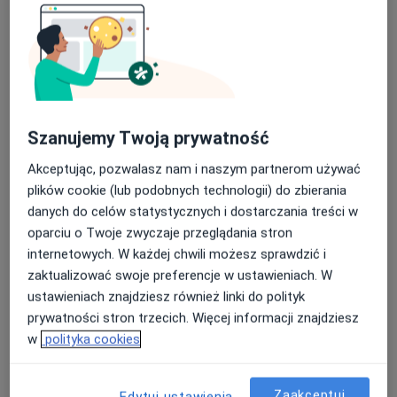
Szanujemy Twoją prywatność
Akceptując, pozwalasz nam i naszym partnerom używać
plików cookie (lub podobnych technologii) do zbierania
Bezpieczne płatności
danych do celów statystycznych i dostarczania treści w
mgr Kamila Kołsut
oparciu o Twoje zwyczaje przeglądania stron
·
Więcej
Fizjoterapeuta
internetowych. W każdej chwili możesz sprawdzić i
153 opinie
zaktualizować swoje preferencje w ustawieniach. W
Szuwarowa 1/u12, Kraków
•
Mapa
ustawieniach znajdziesz również linki do polityk
Zdrówko (Gabinety medyczne Sport Medicum)
prywatności stron trzecich. Więcej informacji znajdziesz
w
polityka cookies
Konsultacja fizjoterapeutyczna (kolejna wizyta)
250 zł
Specjalista nie oferuje umawiania online pod tym adresem.
Zaakceptuj
Edytuj ustawienia