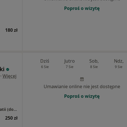
Poproś o wizytę
180 zł
Dziś
Jutro
Sob,
Ndz,
6 Sie
7 Sie
8 Sie
9 Sie
ki
·
Więcej
Umawianie online nie jest dostępne
Poproś o wizytę
FizjoAthletic - Centrum Fizjoterapii i Osteopatii (domofon 107, I piętro) , 30-150 Kraków
250 zł