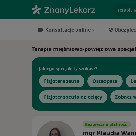
specjaliz
Konsultacje online
Ubezpiec
Terapia mięśniowo-powięziowa specjal
Jakiego specjalisty szukasz?
Fizjoterapeuta
Osteopata
Le
Fizjoterapeuta dziecięcy
Zobacz w
Bezpieczne płatności
mgr Klaudia Wań