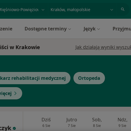
acja, badanie lub nazwisko
miasto lub dzielnica
zenie
Dostępne terminy
Język
Przyjmu
iści w Krakowie
Jak działają wyniki wysz
karz rehabilitacji medycznej
Ortopeda
ięcej
Dziś
Jutro
Sob,
Ndz,
6 Sie
7 Sie
8 Sie
9 Sie
czyk