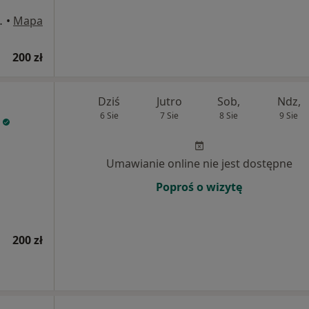
 15/90, Kraków
•
Mapa
200 zł
Dziś
Jutro
Sob,
Ndz,
6 Sie
7 Sie
8 Sie
9 Sie
Umawianie online nie jest dostępne
Poproś o wizytę
200 zł