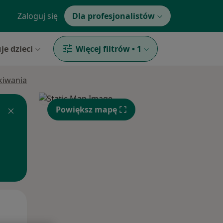
Zaloguj się
Dla profesjonalistów
je dzieci
Więcej filtrów
•
1
ukiwania
Powiększ mapę
Pon,
Wt,
Śr,
10 Sie
11 Sie
12 Sie