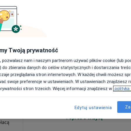
Umawianie online nie jest dostępne
Poproś o wizytę
płacą
my Twoją prywatność
Fizjokreatywni Klaudia Wańczyk Łagiewniki/ Borek Fałęcki
, pozwalasz nam i naszym partnerom używać plików cookie (lub p
250 zł
) do zbierania danych do celów statystycznych i dostarczania treśc
zaje przeglądania stron internetowych. W każdej chwili możesz spr
Dziś
Jutro
Sob,
Ndz,
wać swoje preferencje w ustawieniach. W ustawieniach znajdziesz ró
6 Sie
7 Sie
8 Sie
9 Sie
ek
prywatności stron trzecich. Więcej informacji znajdziesz w
polityka
Za
Umawianie online nie jest dostępne
Edytuj ustawienia
Poproś o wizytę
płacą