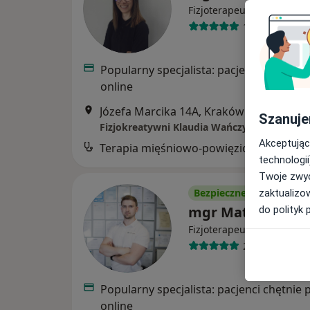
·
Więcej
Fizjoterapeuta
118 opinii
Popularny specjalista: pacjenci chętnie 
online
Józefa Marcika 14A, Kraków
•
Mapa
Szanuje
Akceptując
Terapia mięśniowo-powięziowa
technologii
Twoje zwyc
Bezpieczne płatności
zaktualizo
mgr Mateusz Żur
do polityk 
·
Więcej
Fizjoterapeuta
221 opinii
Popularny specjalista: pacjenci chętnie 
online