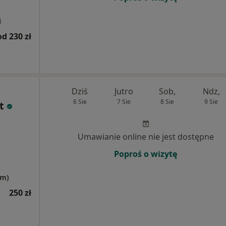
i
od 230 zł
Dziś
Jutro
Sob,
Ndz,
6 Sie
7 Sie
8 Sie
9 Sie
t
Umawianie online nie jest dostępne
Poproś o wizytę
um)
250 zł