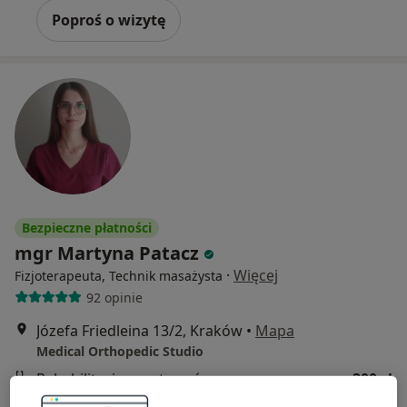
Poproś o wizytę
Bezpieczne płatności
mgr Martyna Patacz
·
Więcej
Fizjoterapeuta, Technik masażysta
92 opinie
Józefa Friedleina 13/2, Kraków
•
Mapa
Medical Orthopedic Studio
Rehabilitacja sportowców
200 zł