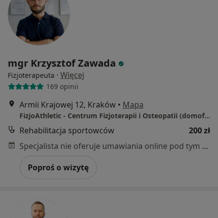
mgr Krzysztof Zawada
·
Więcej
Fizjoterapeuta
169 opinii
Armii Krajowej 12, Kraków
•
Mapa
FizjoAthletic - Centrum Fizjoterapii i Osteopatii (domofon 107, I piętro) , 30-150 Kraków
Rehabilitacja sportowców
200 zł
Specjalista nie oferuje umawiania online pod tym adresem.
Poproś o wizytę