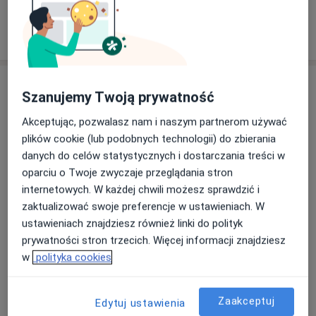
Specjalista nie oferuje umawiania online pod tym adresem.
Poproś o wizytę
Szanujemy Twoją prywatność
Akceptując, pozwalasz nam i naszym partnerom używać
plików cookie (lub podobnych technologii) do zbierania
danych do celów statystycznych i dostarczania treści w
oparciu o Twoje zwyczaje przeglądania stron
internetowych. W każdej chwili możesz sprawdzić i
Bezpieczne płatności
zaktualizować swoje preferencje w ustawieniach. W
mgr Anna Kegel
ustawieniach znajdziesz również linki do polityk
·
Więcej
Fizjoterapeuta
prywatności stron trzecich. Więcej informacji znajdziesz
32 opinie
w
polityka cookies
Józefa Friedleina 13/2, Kraków
•
Mapa
Medical Orthopedic Studio
Zaakceptuj
Edytuj ustawienia
Rehabilitacja sportowców
170 zł