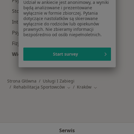
Psycholodzy w Krakowie
Udział w ankiecie jest anonimowy, a wyniki
będą analizowane i prezentowane
Stomatolodzy w Krakowie
wyłącznie w formie zbiorczej. Pytania
dotyczące nastolatków są skierowane
Interniści w Krakowie
wyłącznie do rodziców lub opiekunów
prawnych. Nie zbieramy informacji
Psychoterapeuci w Krakowie
bezpośrednio od osób niepełnoletnich.
Fizjoterapeuci w Krakowie
Więcej (15)
Start survey
Więcej w kategorii: Popularne specjalizacje
Strona Główna
Usługi I Zabiegi
Rehabilitacja Sportowców
Kraków
Zmień miasto
Zmień miasto
Serwis