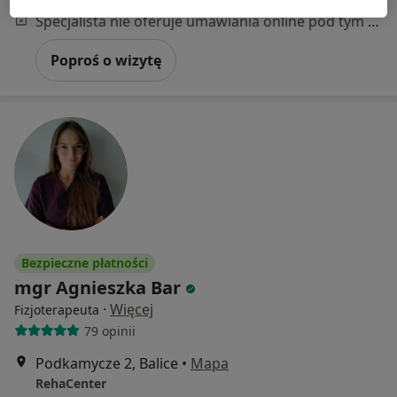
Specjalista nie oferuje umawiania online pod tym adresem.
Poproś o wizytę
Bezpieczne płatności
mgr Agnieszka Bar
·
Więcej
Fizjoterapeuta
79 opinii
Podkamycze 2, Balice
•
Mapa
RehaCenter