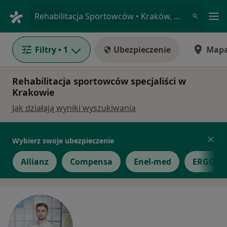
Me
Rehabilitacja Sportowców • Kraków, małopolskie
Filtry
• 1
Ubezpieczenie
Map
Rehabilitacja sportowców specjaliści w
Krakowie
Jak działają wyniki wyszukiwania
Wybierz swoje ubezpieczenie
Allianz
Compensa
Enel-med
ERGO He