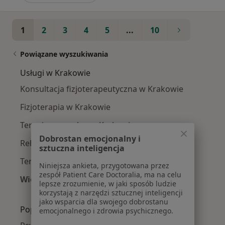
1
2
3
4
5
...
10
Powiązane wyszukiwania
Usługi w Krakowie
Konsultacja fizjoterapeutyczna w Krakowie
Fizjoterapia w Krakowie
Terapia manualna w Krakowie
Dobrostan emocjonalny i
Rehabilitacja ortopedyczna w Krakowie
sztuczna inteligencja
Terapia mięśniowo-powięziowa w Krakowie
Niniejsza ankieta, przygotowana przez
zespół Patient Care Doctoralia, ma na celu
Więcej (15)
lepsze zrozumienie, w jaki sposób ludzie
Więcej w kategorii: Usługi w Krakowie
korzystają z narzędzi sztucznej inteligencji
jako wsparcia dla swojego dobrostanu
Popularne specjalizacje
emocjonalnego i zdrowia psychicznego.