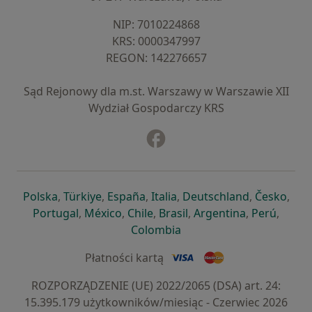
NIP: ⁠7010224868
KRS: ⁠0000347997
REGON: ⁠142276657
Sąd Rejonowy dla m.st. Warszawy w Warszawie XII
Wydział Gospodarczy KRS
Facebook
otwiera się w nowej karcie
otwiera się w nowej karcie
otwiera się w nowej karcie
otwiera się w nowej karcie
otwiera się w nowej karci
otwiera się
otwi
Polska
,
Türkiye
,
España
,
Italia
,
Deutschland
,
Česko
,
otwiera się w nowej karcie
otwiera się w nowej karcie
otwiera się w nowej karcie
otwiera się w nowej kar
otwiera się 
otwier
Portugal
,
México
,
Chile
,
Brasil
,
Argentina
,
Perú
,
otwiera się w nowej karc
Colombia
Płatności kartą
ROZPORZĄDZENIE (UE) 2022/2065 (DSA) art. 24:
15.395.179 użytkowników/miesiąc - Czerwiec 2026