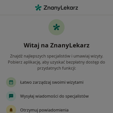
Me
Kinezyterapia • Kraków, małopolskie
Filtry
• 1
Ubezpieczenie
Map
Kinezyterapia specjaliści w Krakowie
Witaj na ZnanyLekarz
Jak działają wyniki wyszukiwania
Znajdź najlepszych specjalistów i umawiaj wizyty.
Pobierz aplikację, aby uzyskać bezpłatny dostęp do
Jakiego specjalisty szukasz?
przydatnych funkcji:
Fizjoterapeuta
Lekarz rehabilitacji medycznej
Łatwo zarządzaj swoimi wizytami
Wysyłaj wiadomości do specjalistów
Otrzymuj powiadomienia