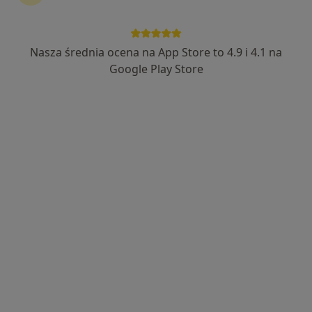
Nasza średnia ocena na App Store to 4.9 i 4.1 na
Bezpieczne płatności
Google Play Store
mgr Mateusz Żurek
·
Więcej
Fizjoterapeuta
221 opinii
Popularny specjalista: pacjenci chętnie płacą
online
Generała Augusta Fieldorfa-Nila 15/90, Kraków
•
Mapa
Mateusz Żurek
Kinezyterapia
200 zł
Specjalista nie oferuje umawiania online pod tym adresem.
Poproś o wizytę