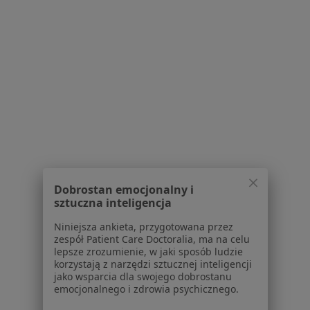
1
2
3
4
5
...
11
Powiązane wyszukiwania
Usługi w Krakowie
Konsultacja ortopedyczna w Krakowie
Konsultacja ortopedyczna + USG w Krakowie
USG narządu ruchu w Krakowie
Dobrostan emocjonalny i
Konsultacja chirurgiczna w Krakowie
sztuczna inteligencja
Iniekcje dostawowe w Krakowie
Niniejsza ankieta, przygotowana przez
zespół Patient Care Doctoralia, ma na celu
Więcej (15)
lepsze zrozumienie, w jaki sposób ludzie
Więcej w kategorii: Usługi w Krakowie
korzystają z narzędzi sztucznej inteligencji
jako wsparcia dla swojego dobrostanu
Popularne specjalizacje
emocjonalnego i zdrowia psychicznego.
Psycholodzy w Krakowie