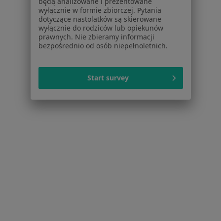
będą analizowane i prezentowane
Serwis
wyłącznie w formie zbiorczej. Pytania
dotyczące nastolatków są skierowane
Regulamin
wyłącznie do rodziców lub opiekunów
Polityka prywatności pacjentów
prawnych. Nie zbieramy informacji
bezpośrednio od osób niepełnoletnich.
Polityka prywatności profesjonalistów
Polityka prywatności dla profesjonalistów, których
dane pozyskaliśmy samodzielnie
Start survey
Polityka cookies
Jak działają wyniki wyszukiwania
Dostępność
O nas
Praca
Rekrutujemy!
Partnerzy
Centrum prasowe
Kontakt
Dla pacjentów
Lekarze
Placówki medyczne