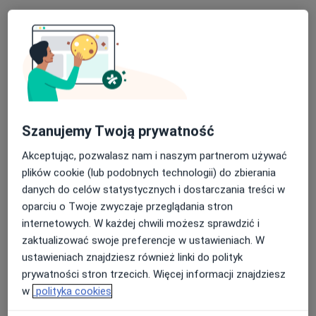
KCM Clinic S.A.
·
Więcej
Chirurgia, Medycyna estetyczna, Stomatologia
389 opinii
Szanujemy Twoją prywatność
ul. Bankowa 5-7, Jelenia Góra
•
Mapa
Akceptując, pozwalasz nam i naszym partnerom używać
Konsultacja chirurgiczna
plików cookie (lub podobnych technologii) do zbierania
Pokaż więcej usług
danych do celów statystycznych i dostarczania treści w
Brak dostępnych specjalistów z wolnymi terminami w tym centrum medycznym.
oparciu o Twoje zwyczaje przeglądania stron
internetowych. W każdej chwili możesz sprawdzić i
Pokaż profil
zaktualizować swoje preferencje w ustawieniach. W
ustawieniach znajdziesz również linki do polityk
prywatności stron trzecich. Więcej informacji znajdziesz
w
polityka cookies