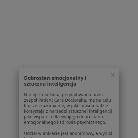
Interniści w Jeleniej Górze
Stomatolodzy w Jeleniej Górze
Chirurdzy w Jeleniej Górze
Ginekolodzy w Jeleniej Górze
Psycholodzy w Jeleniej Górze
Więcej (15)
Więcej w kategorii: Popularne specjalizacje
Dobrostan emocjonalny i
sztuczna inteligencja
Strona Główna
Usługi I Zabiegi
Niniejsza ankieta, przygotowana przez
Konsultacja Chirurgiczna
Jelenia Góra
Zmień miasto
Zmień miasto
zespół Patient Care Doctoralia, ma na celu
lepsze zrozumienie, w jaki sposób ludzie
korzystają z narzędzi sztucznej inteligencji
jako wsparcia dla swojego dobrostanu
emocjonalnego i zdrowia psychicznego.
Udział w ankiecie jest anonimowy, a wyniki