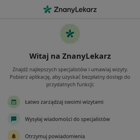
Me
Konsultacja Chirurgiczna • Jelenia Góra, dolnośląskie
Filtry
• 1
Ubezpieczenie
Map
Konsultacja chirurgiczna specjaliści w
Witaj na ZnanyLekarz
Jeleniej Górze
Jak działają wyniki wyszukiwania
Znajdź najlepszych specjalistów i umawiaj wizyty.
Pobierz aplikację, aby uzyskać bezpłatny dostęp do
przydatnych funkcji:
Jakiego specjalisty szukasz?
Chirurg
Psychiatra
Ginekolog
Laryn
Łatwo zarządzaj swoimi wizytami
Wysyłaj wiadomości do specjalistów
Otrzymuj powiadomienia