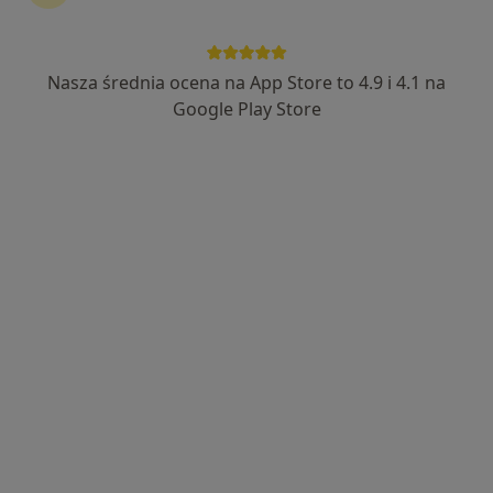
Nasza średnia ocena na App Store to 4.9 i 4.1 na
lek. Piotr Czerczuk
Google Play Store
Proktolog, Chirurg, Lekarz wykonujący zabiegi medycyny
·
Więcej
estetycznej
214 opinii
Druciana 2, Jelenia Góra
•
Mapa
SGL Proctomed Jelenia Góra
Konsultacja chirurgiczna
od 400 zł
Specjalista nie oferuje umawiania online pod tym adresem.
Poproś o wizytę