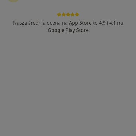
Nasza średnia ocena na App Store to 4.9 i 4.1 na
mgr Dominika Miga
Google Play Store
·
Więcej
Fizjoterapeuta
128 opinii
Generała Augusta Fieldorfa-Nila 17 lok. JU2/JU13, Kraków
•
Mapa
REHABIA CENTRUM FIZJOTERAPII I TRENINGU
Fizjoterapia (pierwsza wizyta)
od 180 zł
Specjalista nie oferuje umawiania online pod tym adresem.
Poproś o wizytę