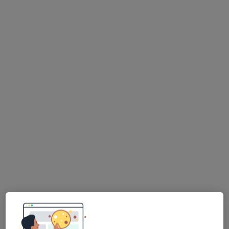
mgr Patryk Krupiński
·
Więcej
Fizjoterapeuta
120 opinii
Generała Augusta Fieldorfa-Nila 17 lok. JU2/JU13, Kraków
•
Mapa
REHABIA CENTRUM FIZJOTERAPII I TRENINGU
Fizjoterapia (pierwsza wizyta)
200 zł
Specjalista nie oferuje umawiania online pod tym adresem.
Poproś o wizytę