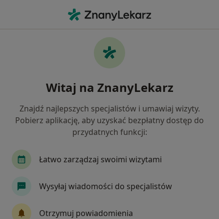
Me
Fizjoterapia Pierwsza Wizyta • Kraków, małopolskie
Filtry
• 1
Ubezpieczenie
Map
Fizjoterapia (pierwsza wizyta) specjaliści w
Witaj na ZnanyLekarz
Krakowie
Jak działają wyniki wyszukiwania
Znajdź najlepszych specjalistów i umawiaj wizyty.
Pobierz aplikację, aby uzyskać bezpłatny dostęp do
przydatnych funkcji:
Jakiego specjalisty szukasz?
Fizjoterapeuta
Lekarz rehabilitacji medycznej
Łatwo zarządzaj swoimi wizytami
Wysyłaj wiadomości do specjalistów
Otrzymuj powiadomienia