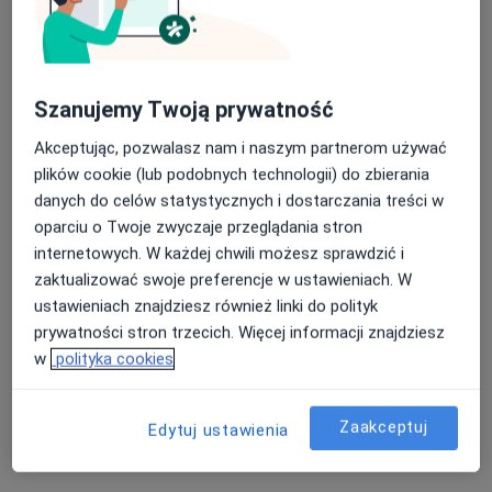
Szanujemy Twoją prywatność
Bezpieczne płatności
Skupienie na pacjencie
Akceptując, pozwalasz nam i naszym partnerom używać
mgr Szymon Dębski
plików cookie (lub podobnych technologii) do zbierania
·
Więcej
Fizjoterapeuta
danych do celów statystycznych i dostarczania treści w
45 opinii
oparciu o Twoje zwyczaje przeglądania stron
Leśna 1A, Wieliczka
•
Mapa
internetowych. W każdej chwili możesz sprawdzić i
B3 Fizjoterapia
zaktualizować swoje preferencje w ustawieniach. W
Fizjoterapia (pierwsza wizyta)
200 zł
ustawieniach znajdziesz również linki do polityk
prywatności stron trzecich. Więcej informacji znajdziesz
Specjalista nie oferuje umawiania online pod tym adresem.
w
polityka cookies
Poproś o wizytę
Zaakceptuj
Edytuj ustawienia