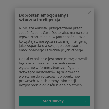
Rehabilitacja ortopedyczna w Krakowie
Dobrostan emocjonalny i
Terapia mięśniowo-powięziowa w Krakowie
sztuczna inteligencja
Więcej (15)
Niniejsza ankieta, przygotowana przez
Więcej w kategorii: Usługi w Krakowie
zespół Patient Care Doctoralia, ma na celu
lepsze zrozumienie, w jaki sposób ludzie
Popularne specjalizacje
korzystają z narzędzi sztucznej inteligencji
jako wsparcia dla swojego dobrostanu
Psycholodzy w Krakowie
emocjonalnego i zdrowia psychicznego.
Stomatolodzy w Krakowie
Udział w ankiecie jest anonimowy, a wyniki
będą analizowane i prezentowane
Interniści w Krakowie
wyłącznie w formie zbiorczej. Pytania
dotyczące nastolatków są skierowane
Psychoterapeuci w Krakowie
wyłącznie do rodziców lub opiekunów
prawnych. Nie zbieramy informacji
Fizjoterapeuci w Krakowie
bezpośrednio od osób niepełnoletnich.
Więcej (15)
Więcej w kategorii: Popularne specjalizacje
Start survey