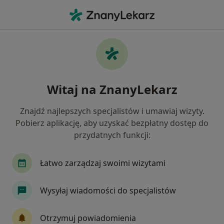
Me
Echo Serca • Dąbrowa Górnicza, śląskie
Filtry
• 1
Ubezpieczenie
Map
ECHO serca specjaliści w Dąbrowie Górniczej
Witaj na ZnanyLekarz
Jak działają wyniki wyszukiwania
Znajdź najlepszych specjalistów i umawiaj wizyty.
Pobierz aplikację, aby uzyskać bezpłatny dostęp do
Jaką wizytę chcesz umówić?
przydatnych funkcji:
ECHO serca
Konsultacja kardiologiczna + ECH
Łatwo zarządzaj swoimi wizytami
Wysyłaj wiadomości do specjalistów
Otrzymuj powiadomienia