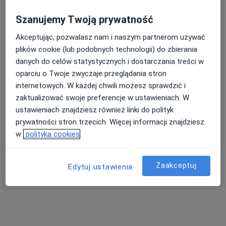
Szanujemy Twoją prywatność
Katarzyna Szymczyk
Akceptując, pozwalasz nam i naszym partnerom używać
·
Więcej
Kardiolog
plików cookie (lub podobnych technologii) do zbierania
37 opinii
danych do celów statystycznych i dostarczania treści w
oparciu o Twoje zwyczaje przeglądania stron
Stanisława Wyspiańskiego 22, Dąbrowa Górnicza
•
Mapa
internetowych. W każdej chwili możesz sprawdzić i
Insieme Centrum Medyczne
zaktualizować swoje preferencje w ustawieniach. W
Konsultacja kardiologiczna + ECHO serca
420 zł
ustawieniach znajdziesz również linki do polityk
Specjalista nie oferuje umawiania online pod tym adresem.
prywatności stron trzecich. Więcej informacji znajdziesz
w
polityka cookies
Poproś o wizytę
Zaakceptuj
Edytuj ustawienia