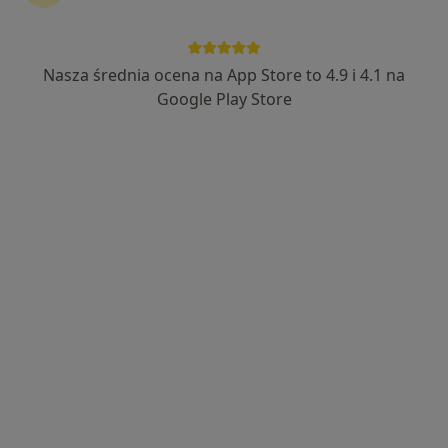
Nasza średnia ocena na App Store to 4.9 i 4.1 na
Adam Krajewski
Google Play Store
·
Więcej
Kardiolog
191 opinii
Małobądzka 143, Będzin
•
Mapa
LEXMEDICA Centrum Medyczne
ECHO serca
200 zł
Specjalista nie oferuje umawiania online pod tym adresem.
Poproś o wizytę