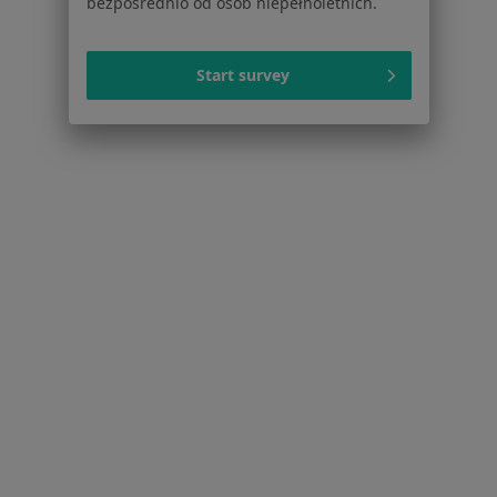
bezpośrednio od osób niepełnoletnich.
Strona Główna
Usługi I Zabiegi
Echo Serca
Zmień miasto
Start survey
Dąbrowa Górnicza
Zmień miasto
Serwis
Regulamin
Polityka prywatności pacjentów
Polityka prywatności profesjonalistów
Polityka prywatności dla profesjonalistów, których
dane pozyskaliśmy samodzielnie
Polityka cookies
Jak działają wyniki wyszukiwania
Dostępność