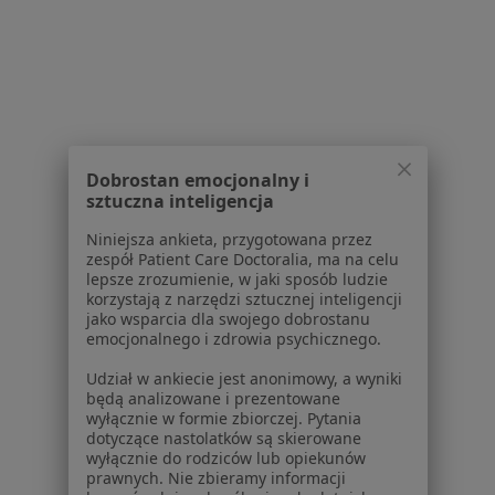
Konsultacja endokrynologiczna w Dąbrowie
Górniczej
Konsultacja chirurgiczna w Dąbrowie Górniczej
USG tarczycy w Dąbrowie Górniczej
Więcej (15)
Dobrostan emocjonalny i
Więcej w kategorii: Usługi w Dąbrowie Górnic
sztuczna inteligencja
Popularne specjalizacje
Niniejsza ankieta, przygotowana przez
zespół Patient Care Doctoralia, ma na celu
Psycholodzy w Dąbrowie Górniczej
lepsze zrozumienie, w jaki sposób ludzie
korzystają z narzędzi sztucznej inteligencji
Interniści w Dąbrowie Górniczej
jako wsparcia dla swojego dobrostanu
emocjonalnego i zdrowia psychicznego.
Stomatolodzy w Dąbrowie Górniczej
Udział w ankiecie jest anonimowy, a wyniki
Ginekolodzy w Dąbrowie Górniczej
będą analizowane i prezentowane
wyłącznie w formie zbiorczej. Pytania
Chirurdzy w Dąbrowie Górniczej
dotyczące nastolatków są skierowane
wyłącznie do rodziców lub opiekunów
Więcej (15)
prawnych. Nie zbieramy informacji
Więcej w kategorii: Popularne specjalizacje