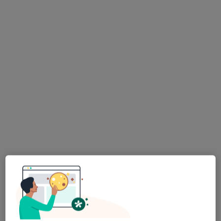
lek. Violetta Gajkiewicz
·
Więcej
Kardiolog, Internista
125 opinii
Małobądzka 34, Będzin
•
Mapa
Specjalistyczna Praktyka Lekarska lek. Violetta Gajkiewicz
ECHO serca
Brak ceny
Specjalista nie oferuje umawiania online pod tym adresem.
Poproś o wizytę