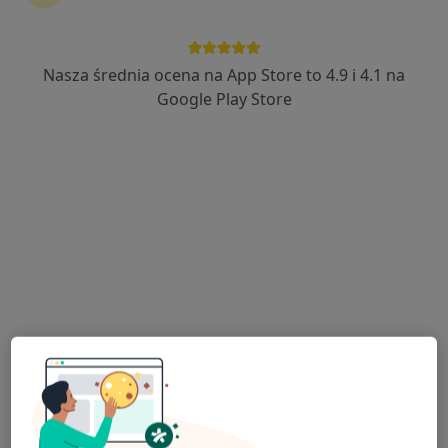
Nasza średnia ocena na App Store to 4.9 i 4.1 na
Bezpieczne płatności
Google Play Store
Adam Krajewski
·
Więcej
Kardiolog
191 opinii
Chopina 26, Mysłowice
•
Mapa
Przychodnia Diomed
Konsultacja kardiologiczna + ECHO serca
380 zł
Specjalista nie oferuje umawiania online pod tym adresem.
Poproś o wizytę