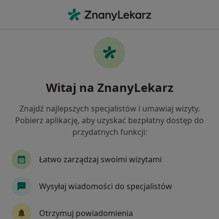
Me
Echo Serca • Mysłowice, śląskie
Filtry
• 1
Ubezpieczenie
Map
ECHO serca specjaliści w Mysłowicach
Witaj na ZnanyLekarz
Jak działają wyniki wyszukiwania
Znajdź najlepszych specjalistów i umawiaj wizyty.
Pobierz aplikację, aby uzyskać bezpłatny dostęp do
Jaką wizytę chcesz umówić?
przydatnych funkcji:
Konsultacja kardiologiczna + ECHO serca
ECHO
Łatwo zarządzaj swoimi wizytami
Wysyłaj wiadomości do specjalistów
Otrzymuj powiadomienia