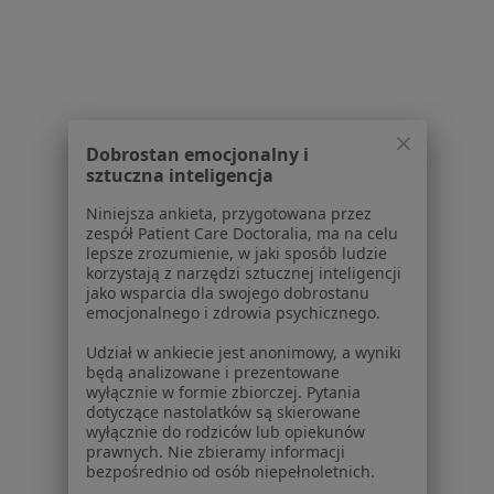
O nas
Praca
Rekrutujemy!
Partnerzy
Centrum prasowe
Kontakt
Dla pacjentów
Dobrostan emocjonalny i
sztuczna inteligencja
Lekarze
Niniejsza ankieta, przygotowana przez
Placówki medyczne
zespół Patient Care Doctoralia, ma na celu
Pytania i odpowiedzi
lepsze zrozumienie, w jaki sposób ludzie
korzystają z narzędzi sztucznej inteligencji
Usługi i zabiegi
jako wsparcia dla swojego dobrostanu
Choroby
emocjonalnego i zdrowia psychicznego.
Pomoc
Udział w ankiecie jest anonimowy, a wyniki
Aplikacje mobilne
będą analizowane i prezentowane
Blog dla pacjentów
wyłącznie w formie zbiorczej. Pytania
dotyczące nastolatków są skierowane
Dla profesjonalistów
wyłącznie do rodziców lub opiekunów
prawnych. Nie zbieramy informacji
Cennik
bezpośrednio od osób niepełnoletnich.
Dla lekarzy