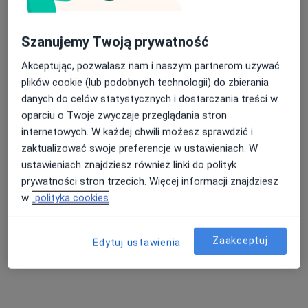
Szanujemy Twoją prywatność
Akceptując, pozwalasz nam i naszym partnerom używać
Bezpieczne płatności
plików cookie (lub podobnych technologii) do zbierania
dr n. med. Michał Kosowski
danych do celów statystycznych i dostarczania treści w
·
Więcej
Internista, W trakcie specjalizacji (Kardiolog)
oparciu o Twoje zwyczaje przeglądania stron
6 opinii
internetowych. W każdej chwili możesz sprawdzić i
zaktualizować swoje preferencje w ustawieniach. W
Adres 1
Adres 2
ustawieniach znajdziesz również linki do polityk
prywatności stron trzecich. Więcej informacji znajdziesz
Heleny i Józefa Fików 5B, Mysłowice
•
Mapa
w
polityka cookies
Niepubliczny Zakład Opieki Zdrowotnej Salus Nova
ECHO serca
180 zł
Zaakceptuj
Edytuj ustawienia
Specjalista nie oferuje umawiania online pod tym adresem.
Poproś o wizytę