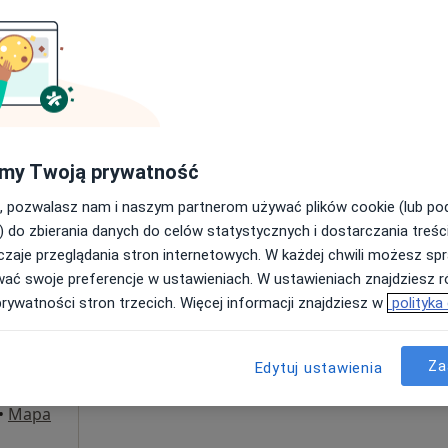
Poproś o wizytę
•
Mapa
my Twoją prywatność
290 zł
, pozwalasz nam i naszym partnerom używać plików cookie (lub p
) do zbierania danych do celów statystycznych i dostarczania treśc
zaje przeglądania stron internetowych. W każdej chwili możesz spr
Dziś
Jutro
Pon,
Wt,
wać swoje preferencje w ustawieniach. W ustawieniach znajdziesz ró
8 Sie
9 Sie
10 Sie
11 Sie
prywatności stron trzecich. Więcej informacji znajdziesz w
polityka
Umawianie online nie jest dostępne
Za
Edytuj ustawienia
Poproś o wizytę
•
Mapa