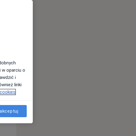
odobnych
i w oparciu o
awdzić i
Śr,
Czw,
Pt,
wnież linki
12 Sie
13 Sie
14 Sie
 cookies
akceptuj