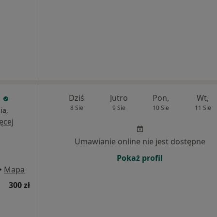
a
Dziś
Jutro
Pon,
Wt,
8 Sie
9 Sie
10 Sie
11 Sie
ia,
ęcej
Umawianie online nie jest dostępne
Pokaż profil
•
Mapa
300 zł