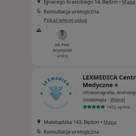
Ignacego Krasickiego 14, Będzin
•
Mapa
Konsultacja urologiczna
Pokaż więcej usług
lek. Piotr
Krzystyniak
urolog
LEXMEDICA Cent
Medyczne
Ultrasonografia, Androlog
·
Więcej
Ginekologia
1452 opinie
Małobądzka 143, Będzin
•
Mapa
Konsultacja urologiczna