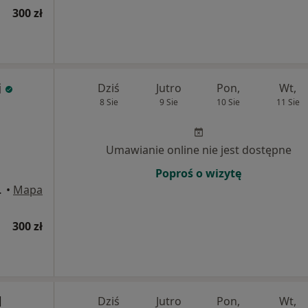
300 zł
i
Dziś
Jutro
Pon,
Wt,
8 Sie
9 Sie
10 Sie
11 Sie
Umawianie online nie jest dostępne
Poproś o wizytę
wa Górnicza
•
Mapa
300 zł
d
Dziś
Jutro
Pon,
Wt,