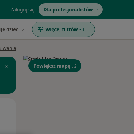
Zaloguj się
Dla profesjonalistów
je dzieci
Więcej filtrów
•
1
ukiwania
Powiększ mapę
Śr,
Czw,
Pt,
12 Sie
13 Sie
14 Sie