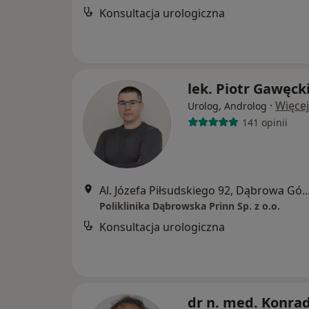
Konsultacja urologiczna
lek. Piotr Gawęck
·
Więcej
Urolog, Androlog
141 opinii
Al. Józefa Piłsudskiego 92, Dąbro
Poliklinika Dąbrowska Prinn Sp. z o.o.
Konsultacja urologiczna
dr n. med. Konra