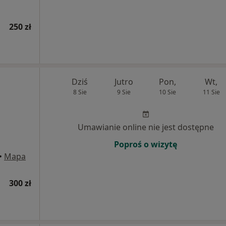
250 zł
Dziś
Jutro
Pon,
Wt,
8 Sie
9 Sie
10 Sie
11 Sie
Umawianie online nie jest dostępne
Poproś o wizytę
•
Mapa
300 zł