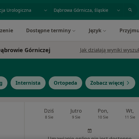
acja, badanie lub nazwisko
miasto lub dzielnica
zenie
Dostępne terminy
Język
Przyjmu
Dąbrowie Górniczej
Jak działają wyniki wysz
g
Internista
Ortopeda
Zobacz więcej
Dziś
Jutro
Pon,
Wt,
8 Sie
9 Sie
10 Sie
11 Sie
Umawianie online nie jest dostępne