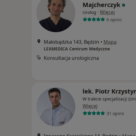
Majcherczyk
·
Więcej
Urolog
6 opinii
Małobądzka 143, Będzin
•
Mapa
LEXMEDICA Centrum Medyczne
Konsultacja urologiczna
lek. Piotr Krzysty
W trakcie specjalizacji (Ur
Więcej
31 opinii