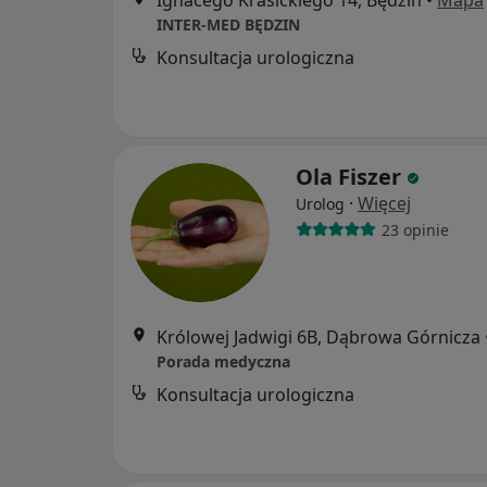
Ignacego Krasickiego 14, Będzin
•
Mapa
INTER-MED BĘDZIN
Konsultacja urologiczna
Ola Fiszer
·
Więcej
Urolog
23 opinie
Królowej Jadwigi 6B, Dąbrowa Górnicza
Porada medyczna
Konsultacja urologiczna