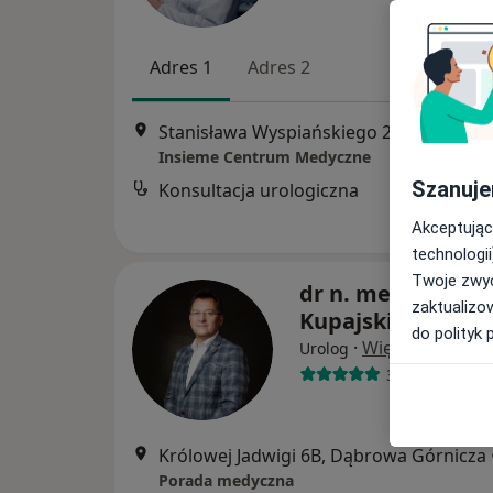
Adres 1
Adres 2
Stanisława Wyspiańskiego 22, Dąbrowa Górnicza
Insieme Centrum Medyczne
Szanuje
Konsultacja urologiczna
Akceptując
technologii
Twoje zwyc
dr n. med. Maciej
zaktualizo
Kupajski
do polityk 
·
Więcej
Urolog
380 opinii
Królowej Jadwigi 6B, Dąbrowa Górnicza
Porada medyczna