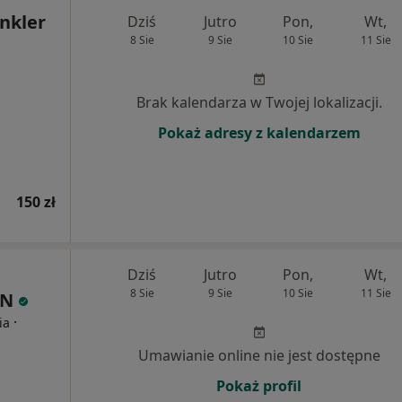
nkler
Dziś
Jutro
Pon,
Wt,
8 Sie
9 Sie
10 Sie
11 Sie
Brak kalendarza w Twojej lokalizacji.
Pokaż adresy z kalendarzem
150 zł
Dziś
Jutro
Pon,
Wt,
8 Sie
9 Sie
10 Sie
11 Sie
IN
·
ia
Umawianie online nie jest dostępne
Pokaż profil