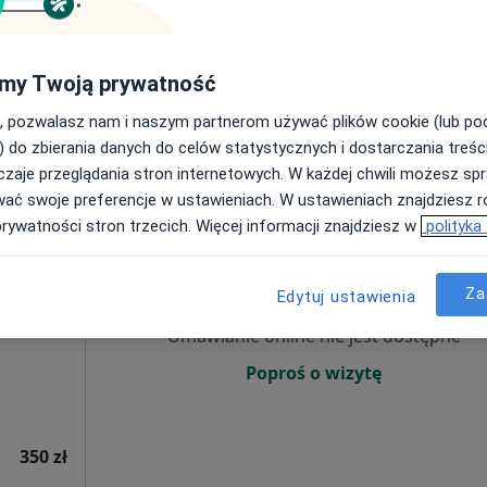
Poproś o wizytę
my Twoją prywatność
150 zł
, pozwalasz nam i naszym partnerom używać plików cookie (lub p
) do zbierania danych do celów statystycznych i dostarczania treśc
zaje przeglądania stron internetowych. W każdej chwili możesz spr
wać swoje preferencje w ustawieniach. W ustawieniach znajdziesz ró
prywatności stron trzecich. Więcej informacji znajdziesz w
polityka
czek
Dziś
Jutro
Ndz,
Pon,
7 Sie
8 Sie
9 Sie
10 Sie
Za
Edytuj ustawienia
Umawianie online nie jest dostępne
Poproś o wizytę
350 zł