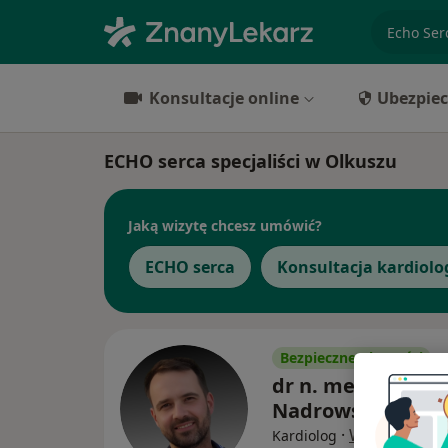
specjaliz
Konsultacje online
Ubezpiec
ECHO serca specjaliści w Olkuszu
Jaką wizytę chcesz umówić?
ECHO serca
Konsultacja kardiolo
Bezpieczne płatności
dr n. med. Paweł
Nadrowski
·
Więcej
Kardiolog