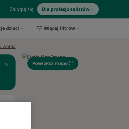
Zaloguj się
Dla profesjonalistów
je dzieci
Więcej filtrów
ukiwania
Powiększ mapę
Wt,
Śr,
Czw,
11 Sie
12 Sie
13 Sie