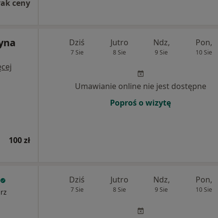
rak ceny
zyna
Dziś
Jutro
Ndz,
Pon,
7 Sie
8 Sie
9 Sie
10 Sie
cej
Umawianie online nie jest dostępne
Poproś o wizytę
100 zł
Dziś
Jutro
Ndz,
Pon,
7 Sie
8 Sie
9 Sie
10 Sie
arz