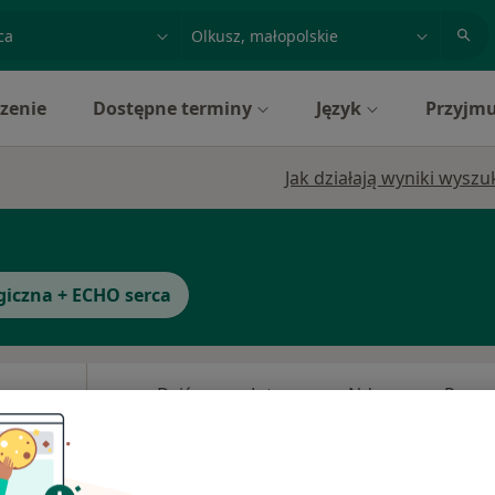
acja, badanie lub nazwisko
miasto lub dzielnica
zenie
Dostępne terminy
Język
Przyjmu
Jak działają wyniki wysz
giczna + ECHO serca
Dziś
Jutro
Ndz,
Pon,
7 Sie
8 Sie
9 Sie
10 Sie
Umawianie online nie jest dostępne