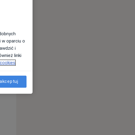
odobnych
i w oparciu o
awdzić i
wnież linki
 cookies
Wt,
Śr,
Czw,
11 Sie
12 Sie
13 Sie
akceptuj