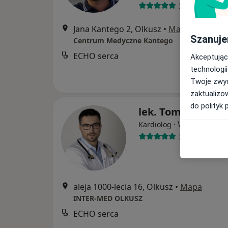
396 opinii
Jana Kantego 2, Olkusz
•
Mapa
Szanuje
Centrum Medyczne Kantego
ECHO serca
Akceptując
technologii
Twoje zwyc
zaktualizo
do polityk 
lek. Tomasz Łusz
·
Więcej
Kardiolog
33 opinie
aleja 1000-lecia 16, Olkusz
•
Mapa
INTER-MED OLKUSZ
ECHO serca