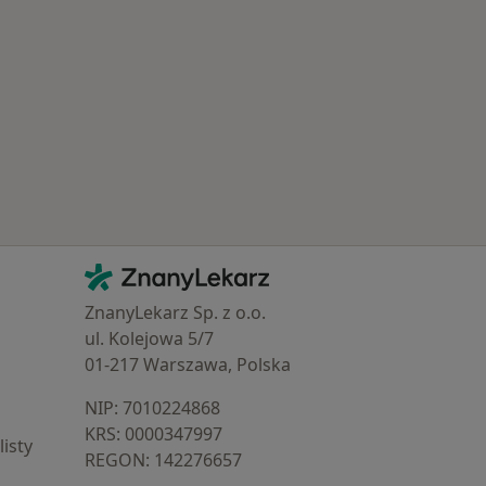
Popularne specjalizacje
Kontakt
ZnanyLekarz - Strona główna
ZnanyLekarz Sp. z o.o.
ul. Kolejowa 5/7
01-217 Warszawa, Polska
NIP: ⁠7010224868
KRS: ⁠0000347997
isty
REGON: ⁠142276657