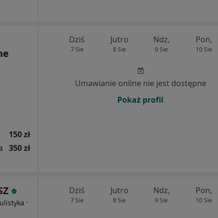
Dziś
Jutro
Ndz,
Pon,
7 Sie
8 Sie
9 Sie
10 Sie
ne
Umawianie online nie jest dostępne
Pokaż profil
150 zł
a
350 zł
SZ
Dziś
Jutro
Ndz,
Pon,
7 Sie
8 Sie
9 Sie
10 Sie
·
ulistyka