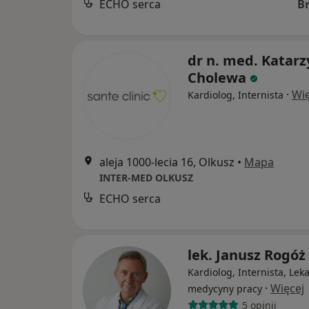
ECHO serca
B
dr n. med. Katar
Cholewa
·
Wię
Kardiolog, Internista
aleja 1000-lecia 16, Olkusz
•
Mapa
INTER-MED OLKUSZ
ECHO serca
lek. Janusz Rogóż
Kardiolog, Internista, Lek
·
Więcej
medycyny pracy
5 opinii