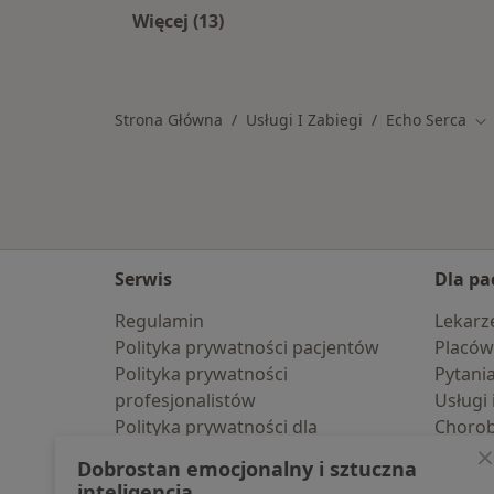
Więcej (13)
Więcej w kategorii: Usługi w Olkusz
Strona Główna
Usługi I Zabiegi
Echo Serca
Zm
Serwis
Dla pa
Regulamin
Lekarz
Polityka prywatności pacjentów
Placów
Polityka prywatności
Pytani
profesjonalistów
Usługi 
Polityka prywatności dla
Choro
profesjonalistów, których dane
Pomoc
Dobrostan emocjonalny i sztuczna
pozyskaliśmy samodzielnie
Aplika
inteligencja