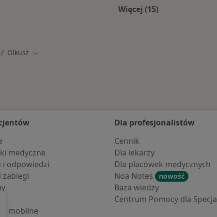
Więcej (15)
u
Więcej w kategorii: 
Olkusz
ień miasto
Zmień miasto
cjentów
Dla profesjonalistów
e
Cennik
ki medyczne
Dla lekarzy
a i odpowiedzi
Dla placówek medycznych
i zabiegi
Noa Notes
nowość
by
Baza wiedzy
Centrum Pomocy dla Specjal
cje mobilne