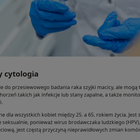
y cytologia
nie do przesiewowego badania raka szyjki macicy, ale mogą
schorzeń takich jak infekcje lub stany zapalne, a także mon
ń.
ne dla wszystkich kobiet między 25. a 65. rokiem życia. Jest
ne seksualnie, ponieważ wirus brodawczaka ludzkiego (HPV)
ciową, jest częstą przyczyną nieprawidłowych zmian komó