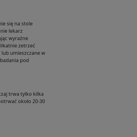
e się na stole
nie lekarz
ając wyraźne
likatnie zetrzeć
u lub umieszczane w
 badania pod
j trwa tylko kilka
potrwać około 20-30