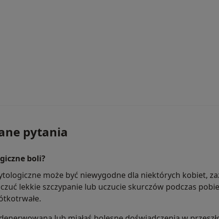
ane pytania
giczne boli?
tologiczne może być niewygodne dla niektórych kobiet, zaz
czuć lekkie szczypanie lub uczucie skurczów podczas pobie
rótkotrwałe.
o zdenerwowana lub miałaś bolesne doświadczenia w przeszł