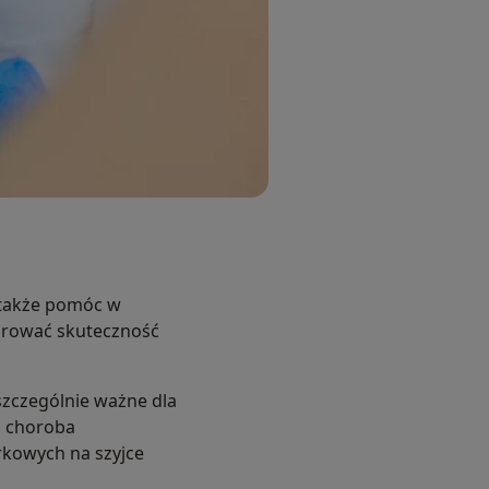
 także pomóc w
itorować skuteczność
 szczególnie ważne dla
, choroba
rkowych na szyjce