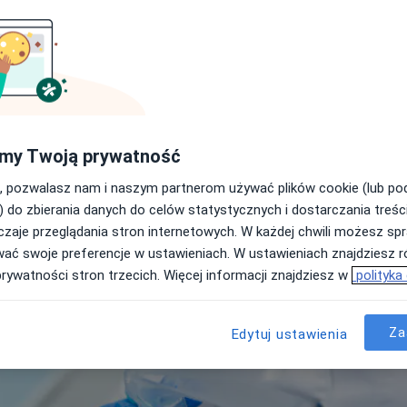
Do czego służy cytologia
Jak przebiega cytologia
Jak długo trwa badanie cyt
Ceny usługi wg miast
inik
Cytologia: polecani specjaliśc
Często zadawane pytania
dź
Poznań
Wrocław
Cytologia – pytania
my Twoją prywatność
, pozwalasz nam i naszym partnerom używać plików cookie (lub p
) do zbierania danych do celów statystycznych i dostarczania treśc
zaje przeglądania stron internetowych. W każdej chwili możesz spr
wać swoje preferencje w ustawieniach. W ustawieniach znajdziesz ró
prywatności stron trzecich. Więcej informacji znajdziesz w
polityka
Za
Edytuj ustawienia