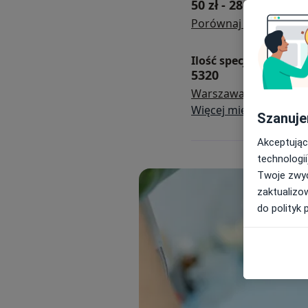
50 zł
-
280 zł
Porównaj lokalizacje
Ilość specjalistów i kl
5320
Warszawa
Kraków
Łó
Więcej miejscowości
Szanuje
Akceptując
technologii
Twoje zwyc
zaktualizo
do polityk 