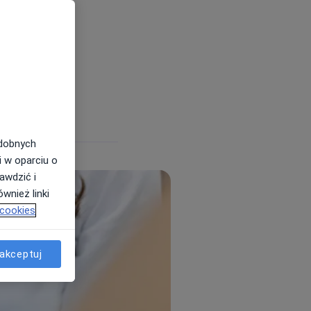
ologiczne
i i kliniki
odobnych
i w oparciu o
awdzić i
wnież linki
 cookies
akceptuj