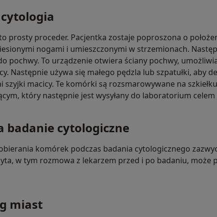
 cytologia
to prosty proceder. Pacjentka zostaje poproszona o położeni
iesionymi nogami i umieszczonymi w strzemionach. Następ
o pochwy. To urządzenie otwiera ściany pochwy, umożliwi
cy. Następnie używa się małego pędzla lub szpatułki, aby de
i szyjki macicy. Te komórki są rozsmarowywane na szkiełk
cym, który następnie jest wysyłany do laboratorium celem
a badanie cytologiczne
obierania komórek podczas badania cytologicznego zazwycza
izyta, w tym rozmowa z lekarzem przed i po badaniu, może 
g miast