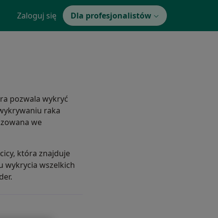
Zaloguj się
Dla profesjonalistów
óra pozwala wykryć
 wykrywaniu raka
gnozowana we
icy, która znajduje
u wykrycia wszelkich
der.