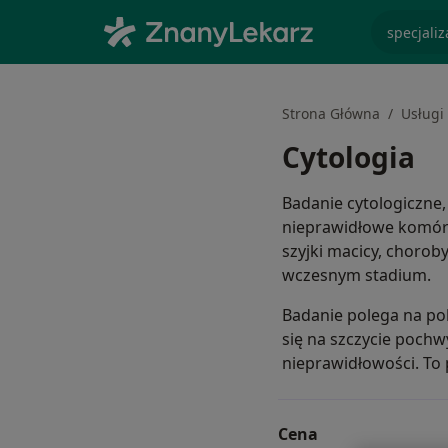
specjaliz
Strona Główna
Usługi 
Cytologia
Badanie cytologiczne
nieprawidłowe komórk
szyjki macicy, chorob
wczesnym stadium.
Badanie polega na pob
się na szczycie poch
nieprawidłowości. To 
Cena