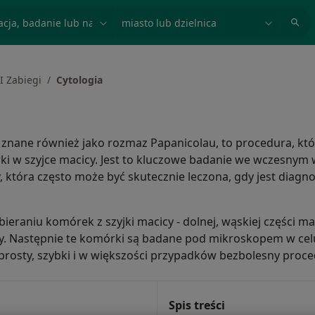
acja, badanie lub nazwisko
miasto lub dzielnica
I Zabiegi
Cytologia
, znane również jako rozmaz Papanicolau, to procedura, kt
i w szyjce macicy. Jest to kluczowe badanie we wczesnym
y, która często może być skutecznie leczona, gdy jest dia
ieraniu komórek z szyjki macicy - dolnej, wąskiej części mac
wy. Następnie te komórki są badane pod mikroskopem w cel
prosty, szybki i w większości przypadków bezbolesny proce
Spis treści