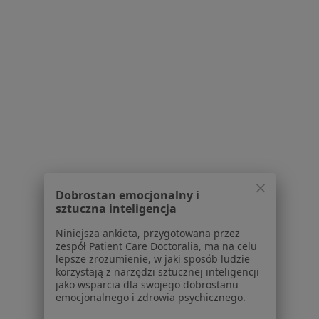
Konsultacja chirurgiczna w Wrocławiu
Konsultacja ortopedyczna dzieci w Wrocławiu
Konsultacja internistyczna w Wrocławiu
Więcej (15)
Więcej w kategorii: Usługi w Wrocławiu
Popularne specjalizacje
Psycholodzy w Wrocławiu
Stomatolodzy w Wrocławiu
Dobrostan emocjonalny i
Interniści w Wrocławiu
sztuczna inteligencja
Fizjoterapeuci w Wrocławiu
Niniejsza ankieta, przygotowana przez
zespół Patient Care Doctoralia, ma na celu
Psychoterapeuci w Wrocławiu
lepsze zrozumienie, w jaki sposób ludzie
korzystają z narzędzi sztucznej inteligencji
Więcej (15)
jako wsparcia dla swojego dobrostanu
Więcej w kategorii: Popularne specjalizacje
emocjonalnego i zdrowia psychicznego.