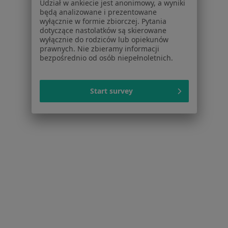
Udział w ankiecie jest anonimowy, a wyniki
będą analizowane i prezentowane
Strona Główna
Usługi I Zabiegi
wyłącznie w formie zbiorczej. Pytania
Artroskopia Stawu Kolanowego
Wrocław
Zmień miasto
Zmień miasto
dotyczące nastolatków są skierowane
wyłącznie do rodziców lub opiekunów
prawnych. Nie zbieramy informacji
bezpośrednio od osób niepełnoletnich.
Start survey
Serwis
Regulamin
Polityka prywatności pacjentów
Polityka prywatności profesjonalistów
Polityka prywatności dla profesjonalistów, których
dane pozyskaliśmy samodzielnie
Polityka cookies
Jak działają wyniki wyszukiwania
Dostępność
O nas