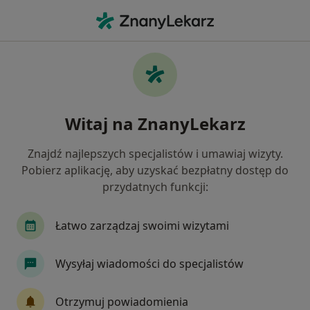
Me
Artroskopia Stawu Kolanowego • Wrocław, dolnośląskie
Filtry
• 1
Mapa
Artroskopia stawu kolanowego specjaliści w
Witaj na ZnanyLekarz
Wrocławiu
Jak działają wyniki wyszukiwania
Znajdź najlepszych specjalistów i umawiaj wizyty.
Pobierz aplikację, aby uzyskać bezpłatny dostęp do
przydatnych funkcji:
Jakiego specjalisty szukasz?
Ortopeda
Ortopeda dziecięcy
Kardiolog
Łatwo zarządzaj swoimi wizytami
Wysyłaj wiadomości do specjalistów
Otrzymuj powiadomienia