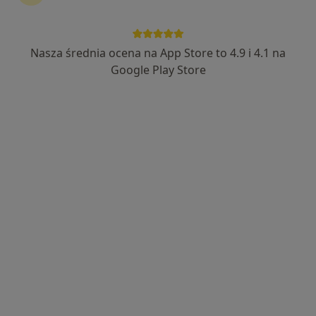
Nasza średnia ocena na App Store to 4.9 i 4.1 na
lek. Jakub Madej
Google Play Store
·
Więcej
Ortopeda
723 opinie
Adres 1
Adres 2
Ślęzna 169, Wrocław
•
Mapa
eMKa MED Centrum Medyczne
Artroskopia stawu kolanowego
Brak ceny
Specjalista nie oferuje umawiania online pod tym adresem.
Poproś o wizytę