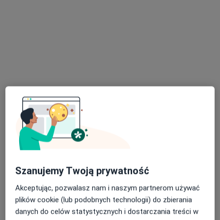
lek. Bartosz Gaj
·
Więcej
Ortopeda, Ultrasonografista
408 opinii
Strzegomska 138, Wrocław
•
Mapa
DCO Dolnośląskie Centrum Ortopedyczne
Artroskopia stawu kolanowego
7 700 zł
Specjalista nie oferuje umawiania online pod tym adresem.
Szanujemy Twoją prywatność
Poproś o wizytę
Akceptując, pozwalasz nam i naszym partnerom używać
plików cookie (lub podobnych technologii) do zbierania
danych do celów statystycznych i dostarczania treści w