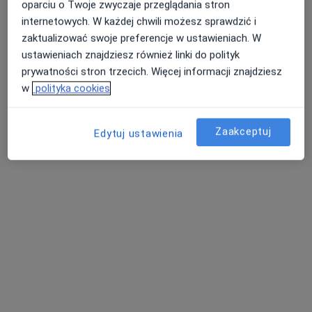
oparciu o Twoje zwyczaje przeglądania stron
internetowych. W każdej chwili możesz sprawdzić i
zaktualizować swoje preferencje w ustawieniach. W
ustawieniach znajdziesz również linki do polityk
prywatności stron trzecich. Więcej informacji znajdziesz
w
polityka cookies
Skupienie na pacjencie
dr n. med. Krzysztof Ciechan
Zaakceptuj
Edytuj ustawienia
·
Więcej
Ortopeda
287 opinii
Władysława Syrokomli 46, Wrocław
•
Mapa
LUNA CLINIC
Artroskopia stawu kolanowego
od 6 550 zł
Specjalista nie oferuje umawiania online pod tym adresem.
Poproś o wizytę