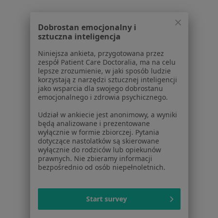
Kontakt
Dla pacjentów
Dobrostan emocjonalny i
sztuczna inteligencja
Lekarze
Placówki medyczne
Niniejsza ankieta, przygotowana przez
Pytania i odpowiedzi
zespół Patient Care Doctoralia, ma na celu
lepsze zrozumienie, w jaki sposób ludzie
Usługi i zabiegi
korzystają z narzędzi sztucznej inteligencji
Choroby
jako wsparcia dla swojego dobrostanu
Pomoc
emocjonalnego i zdrowia psychicznego.
Aplikacje mobilne
Udział w ankiecie jest anonimowy, a wyniki
Blog dla pacjentów
będą analizowane i prezentowane
wyłącznie w formie zbiorczej. Pytania
Dla profesjonalistów
dotyczące nastolatków są skierowane
wyłącznie do rodziców lub opiekunów
Cennik
prawnych. Nie zbieramy informacji
bezpośrednio od osób niepełnoletnich.
Dla lekarzy
Dla placówek medycznych
Noa Notes
nowość
Start survey
Baza wiedzy
Centrum Pomocy dla Specjalisty