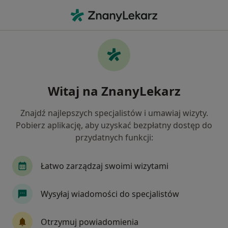
Me
Czego szukasz?
Strona Główna
Usługi
Artroskopia Stawu Kolanowego
Artroskopia stawu kolanowego -
Witaj na ZnanyLekarz
informacje, specjaliści, pytania i
odpowiedzi
Znajdź najlepszych specjalistów i umawiaj wizyty.
Pobierz aplikację, aby uzyskać bezpłatny dostęp do
przydatnych funkcji:
Łatwo zarządzaj swoimi wizytami
Informacje
Pytania i odpowiedzi
Wysyłaj wiadomości do specjalistów
Eksperci - artroskopia stawu kolanowego
Otrzymuj powiadomienia