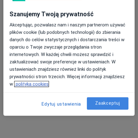
Bartosz Maciąg
Szanujemy Twoją prywatność
Ortopeda
Akceptując, pozwalasz nam i naszym partnerom używać
Warszawa
plików cookie (lub podobnych technologii) do zbierania
umów wizytę
danych do celów statystycznych i dostarczania treści w
oparciu o Twoje zwyczaje przeglądania stron
Marcin Maciejewski
internetowych. W każdej chwili możesz sprawdzić i
zaktualizować swoje preferencje w ustawieniach. W
Ortopeda
ustawieniach znajdziesz również linki do polityk
Warszawa
prywatności stron trzecich. Więcej informacji znajdziesz
umów wizytę
w
polityka cookies
Jan-Michał Wiszniewski
Zaakceptuj
Edytuj ustawienia
Ortopeda
Warszawa
umów wizytę