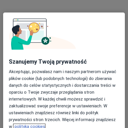
Poproś o wizytę
Szanujemy Twoją prywatność
Akceptując, pozwalasz nam i naszym partnerom używać
dr n. med. Joanna Holanowska
plików cookie (lub podobnych technologii) do zbierania
Laryngolog, Lekarz wykonujący zabiegi medycyny estetycznej
danych do celów statystycznych i dostarczania treści w
·
Więcej
oparciu o Twoje zwyczaje przeglądania stron
63 opinie
internetowych. W każdej chwili możesz sprawdzić i
zaktualizować swoje preferencje w ustawieniach. W
aleja Śląska 1 Tarczyński Arena (Stadion Wrocław) wjazd brama A wejście N2, Wrocław
•
Mapa
ustawieniach znajdziesz również linki do polityk
Centrum Medyczne INNOVATION CLINIC
prywatności stron trzecich. Więcej informacji znajdziesz
Konsultacja laryngologiczna
330 zł
w
polityka cookies