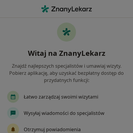
Me
Konsultacja Laryngologiczna • Wrocław, dolnośląskie
Filtry
• 1
Ubezpieczenie
Map
Konsultacja laryngologiczna specjaliści w
Witaj na ZnanyLekarz
Wrocławiu
Jak działają wyniki wyszukiwania
Znajdź najlepszych specjalistów i umawiaj wizyty.
Pobierz aplikację, aby uzyskać bezpłatny dostęp do
przydatnych funkcji:
Jakiego specjalisty szukasz?
Laryngolog
Laryngolog dziecięcy
Łatwo zarządzaj swoimi wizytami
Chirurg
Ortopeda
Dermatolog
Wysyłaj wiadomości do specjalistów
Zobacz więcej
Otrzymuj powiadomienia