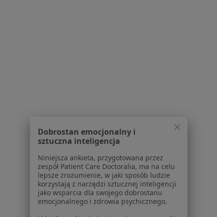
Poproś o wizytę
1
2
3
4
5
...
11
Powiązane wyszukiwania
Usługi w Wrocławiu
Konsultacja laryngologiczna z endoskopią w
Wrocławiu
Dobrostan emocjonalny i
Konsultacja laryngologiczna dzieci w Wrocławiu
sztuczna inteligencja
Konsultacja internistyczna w Wrocławiu
Niniejsza ankieta, przygotowana przez
zespół Patient Care Doctoralia, ma na celu
Konsultacja chirurgiczna w Wrocławiu
lepsze zrozumienie, w jaki sposób ludzie
korzystają z narzędzi sztucznej inteligencji
Konsultacja ginekologiczna w Wrocławiu
jako wsparcia dla swojego dobrostanu
emocjonalnego i zdrowia psychicznego.
Więcej (15)