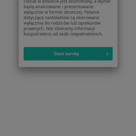
Udział w ankiecie jest anonimowy, a wyniki
Więcej w kategorii: Usługi w Wrocławiu
będą analizowane i prezentowane
wyłącznie w formie zbiorczej. Pytania
Popularne specjalizacje
dotyczące nastolatków są skierowane
Psycholodzy w Wrocławiu
wyłącznie do rodziców lub opiekunów
prawnych. Nie zbieramy informacji
Stomatolodzy w Wrocławiu
bezpośrednio od osób niepełnoletnich.
Interniści w Wrocławiu
Start survey
Fizjoterapeuci w Wrocławiu
Psychoterapeuci w Wrocławiu
Więcej (15)
Więcej w kategorii: Popularne specjalizacje
Strona Główna
Usługi I Zabiegi
Konsultacja Laryngologiczna
Wrocław
Zmień miasto
Zmień miasto