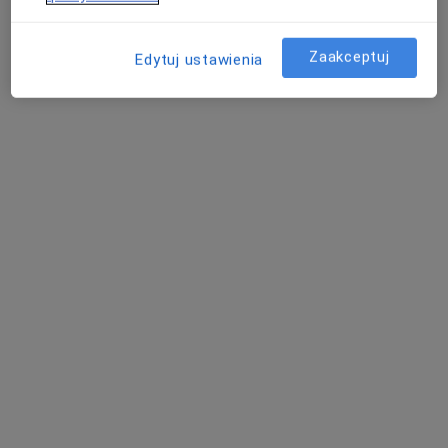
Specjalista nie oferuje umawiania online pod tym adresem.
Poproś o wizytę
Zaakceptuj
Edytuj ustawienia
Bezpieczne płatności
lek. Olimpia Sułkowska-Janicka
·
Więcej
Laryngolog
271 opinii
ul. Zwycięska 14E / 4/ 3, Wrocław
•
Mapa
Otomed - Gabinety lekarzy specjalistów