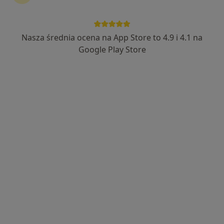
Nasza średnia ocena na App Store to 4.9 i 4.1 na
Google Play Store
lek. Małgorzata Leszczyńska
·
Więcej
Laryngolog
45 opinii
Adres 1
Adres 2
Strzegomska 36, Wrocław
•
Mapa
Centrum Medicover Strzegomska
Konsultacja laryngologiczna
320 zł