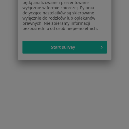
Andropauza Stryków
będą analizowane i prezentowane
wyłącznie w formie zbiorczej. Pytania
Choroby przenoszone drogą płciową Stryków
dotyczące nastolatków są skierowane
wyłącznie do rodziców lub opiekunów
Częste oddawanie moczu Stryków
prawnych. Nie zbieramy informacji
bezpośrednio od osób niepełnoletnich.
Gruczolak prostaty Stryków
Krwiomocz Stryków
Start survey
Więcej (3)
Więcej w kategorii: Najczęstsze schorzenia
Strona Główna
Urolog
Stryków
Zmień miasto
Serwis