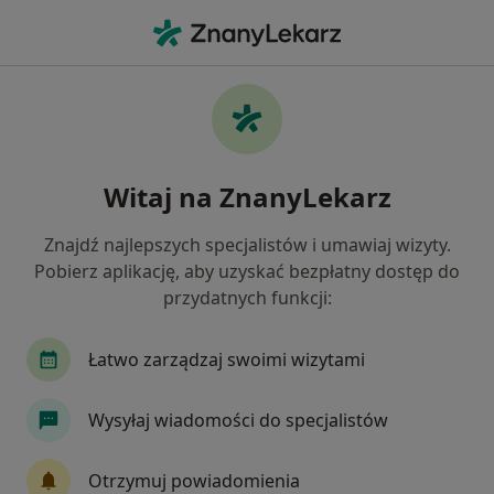
Me
Urolog • Stryków, łódzkie
Filtry
Ubezpieczenie
Mapa
Polecani urolodzy w Strykowie
Witaj na ZnanyLekarz
Jak działają wyniki wyszukiwania
Znajdź najlepszych specjalistów i umawiaj wizyty.
Pobierz aplikację, aby uzyskać bezpłatny dostęp do
Wybierz swoje ubezpieczenie
przydatnych funkcji:
Medicover
Łatwo zarządzaj swoimi wizytami
Wysyłaj wiadomości do specjalistów
Otrzymuj powiadomienia