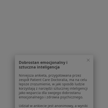
1
2
Powiązane wyszukiwania
|
Oferty pracy - Urolog
W pobliżu Strykowa
Urolodzy w Łodzi
Urolodzy w Pabianicach
Urolodzy w Kutnie
Dobrostan emocjonalny i
sztuczna inteligencja
Urolodzy w Skierniewicach
Niniejsza ankieta, przygotowana przez
Urolodzy w Zgierzu
zespół Patient Care Doctoralia, ma na celu
lepsze zrozumienie, w jaki sposób ludzie
Więcej (13)
korzystają z narzędzi sztucznej inteligencji
Więcej w kategorii: W pobliżu Strykowa
jako wsparcia dla swojego dobrostanu
emocjonalnego i zdrowia psychicznego.
Najczęstsze schorzenia
Udział w ankiecie jest anonimowy, a wyniki