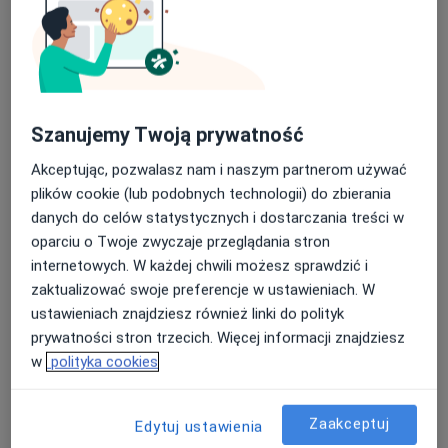
Szanujemy Twoją prywatność
Bezpieczne płatności
Akceptując, pozwalasz nam i naszym partnerom używać
lek. Jakub Kaczmarek
plików cookie (lub podobnych technologii) do zbierania
·
Więcej
Urolog, Chirurg
danych do celów statystycznych i dostarczania treści w
3 opinie
oparciu o Twoje zwyczaje przeglądania stron
Brzezińska 5/15, Łódź
•
Mapa
internetowych. W każdej chwili możesz sprawdzić i
GRAND MEDICAL CLINIC
zaktualizować swoje preferencje w ustawieniach. W
ustawieniach znajdziesz również linki do polityk
Specjalista nie oferuje umawiania online pod tym adresem.
prywatności stron trzecich. Więcej informacji znajdziesz
Poproś o wizytę
w
polityka cookies
Zaakceptuj
Edytuj ustawienia