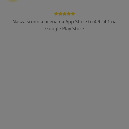
Nasza średnia ocena na App Store to 4.9 i 4.1 na
lek. Michał Janiszewski
Google Play Store
·
Urolog, Lekarz wykonujący zabiegi medycyny estetycznej
Więcej
501 opinii
Adres
Online 1
Online 2
Łagiewnicka 77, Łódź
•
Mapa
MedExpert
Konsultacja urologiczna
280 zł
Specjalista nie oferuje umawiania online pod tym adresem.
Poproś o wizytę