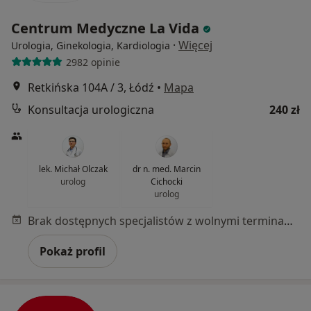
Centrum Medyczne La Vida
·
Więcej
Urologia, Ginekologia, Kardiologia
2982 opinie
Retkińska 104A / 3, Łódź
•
Mapa
Konsultacja urologiczna
240 zł
lek. Michał Olczak
dr n. med. Marcin
urolog
Cichocki
urolog
Brak dostępnych specjalistów z wolnymi terminami w tym centrum medycznym.
Pokaż profil