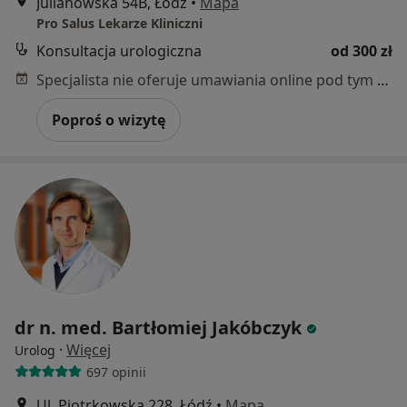
Julianowska 54B, Łódź
•
Mapa
Pro Salus Lekarze Kliniczni
Konsultacja urologiczna
od 300 zł
Specjalista nie oferuje umawiania online pod tym adresem.
Poproś o wizytę
dr n. med. Bartłomiej Jakóbczyk
·
Więcej
Urolog
697 opinii
Ul. Piotrkowska 228, Łódź
•
Mapa