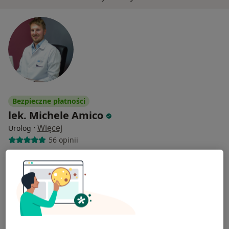
Bezpieczne płatności
lek. Michele Amico
·
Więcej
Urolog
56 opinii
Strycharska 24/122, Łódź
•
Mapa
BIOFAM
Konsultacja przedzabiegowa
200 zł
Specjalista nie oferuje umawiania online pod tym adresem.
Poproś o wizytę