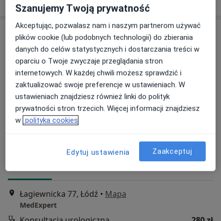
Szanujemy Twoją prywatność
Akceptując, pozwalasz nam i naszym partnerom używać
plików cookie (lub podobnych technologii) do zbierania
danych do celów statystycznych i dostarczania treści w
oparciu o Twoje zwyczaje przeglądania stron
internetowych. W każdej chwili możesz sprawdzić i
zaktualizować swoje preferencje w ustawieniach. W
ustawieniach znajdziesz również linki do polityk
lek. Michał Janiszewski
prywatności stron trzecich. Więcej informacji znajdziesz
·
w
polityka cookies
Urolog, Lekarz wykonujący zabiegi medycyny estetycznej
Więcej
501 opinii
Zaakceptuj
Edytuj ustawienia
Adres 1
Adres 2
Online 1
Online 2
Łagiewnicka 77, Łódź
•
Mapa
MedExpert
Konsultacja urologiczna
280 zł