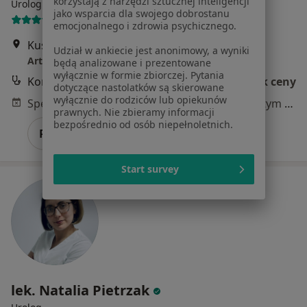
korzystają z narzędzi sztucznej inteligencji
Urolog
jako wsparcia dla swojego dobrostanu
24 opinie
emocjonalnego i zdrowia psychicznego.
Kusocińskiego 61, Łódź
•
Mapa
Udział w ankiecie jest anonimowy, a wyniki
Artmedis
będą analizowane i prezentowane
wyłącznie w formie zbiorczej. Pytania
Konsultacja urologiczna
Brak ceny
dotyczące nastolatków są skierowane
wyłącznie do rodziców lub opiekunów
Specjalista nie oferuje umawiania online pod tym adresem.
prawnych. Nie zbieramy informacji
bezpośrednio od osób niepełnoletnich.
Poproś o wizytę
Start survey
lek. Natalia Pietrzak