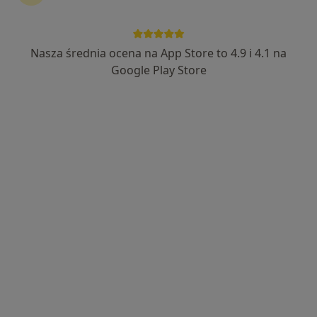
lek. Maciej Kupczak
·
Więcej
W trakcie specjalizacji (Urolog)
Nasza średnia ocena na App Store to 4.9 i 4.1 na
29 opinii
Google Play Store
Adres 1
Adres 2
Plac Jana Pawła II 6, Brzeziny
•
Mapa
Centrum Medyczne La Vida
Konsultacja urologiczna
240 zł
Specjalista nie oferuje umawiania online pod tym adresem.
Poproś o wizytę