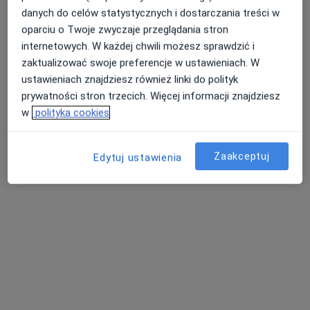
danych do celów statystycznych i dostarczania treści w
Dostępni specjaliści
oparciu o Twoje zwyczaje przeglądania stron
Specjaliści znajdują się poza Brzeziny, łódzkie, w
internetowych. W każdej chwili możesz sprawdzić i
obszarach bliskich Twojemu wyszukiwaniu.
zaktualizować swoje preferencje w ustawieniach. W
ustawieniach znajdziesz również linki do polityk
prywatności stron trzecich. Więcej informacji znajdziesz
w
polityka cookies
Zaakceptuj
Edytuj ustawienia
lek. Sebastian Stegliński
·
Więcej
W trakcie specjalizacji (Urolog)
19 opinii
Poli Gojawiczyńskiej 1/3, Łódź
•
Mapa
SALVE Gojawiczyńskiej
Konsultacja urologiczna (kolejna wizyta)
240 zł