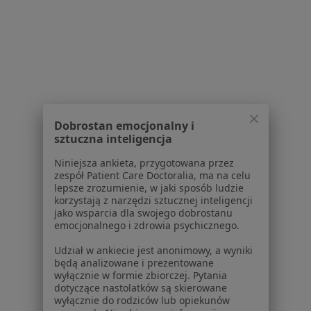
Serwis
Regulamin
Dobrostan emocjonalny i
sztuczna inteligencja
Polityka prywatności pacjentów
Polityka prywatności profesjonalistów
Niniejsza ankieta, przygotowana przez
Polityka prywatności dla profesjonalistów, których
zespół Patient Care Doctoralia, ma na celu
lepsze zrozumienie, w jaki sposób ludzie
dane pozyskaliśmy samodzielnie
korzystają z narzędzi sztucznej inteligencji
Polityka cookies
jako wsparcia dla swojego dobrostanu
Jak działają wyniki wyszukiwania
emocjonalnego i zdrowia psychicznego.
Dostępność
Udział w ankiecie jest anonimowy, a wyniki
O nas
będą analizowane i prezentowane
Praca
Rekrutujemy!
wyłącznie w formie zbiorczej. Pytania
dotyczące nastolatków są skierowane
Partnerzy
wyłącznie do rodziców lub opiekunów
Centrum prasowe