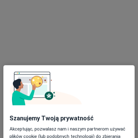
Centrum Medyczne La Vida
·
Więcej
Urologia, Ginekologia, Kardiologia
2981 opinii
Plac Jana Pawła II 6, Brzeziny
•
Mapa
Konsultacja urologiczna
240 zł
lek. Maciej Kupczak
urolog
Brak dostępnych specjalistów z wolnymi terminami w tym centrum medycznym.
Szanujemy Twoją prywatność
Pokaż profil
Akceptując, pozwalasz nam i naszym partnerom używać
plików cookie (lub podobnych technologii) do zbierania