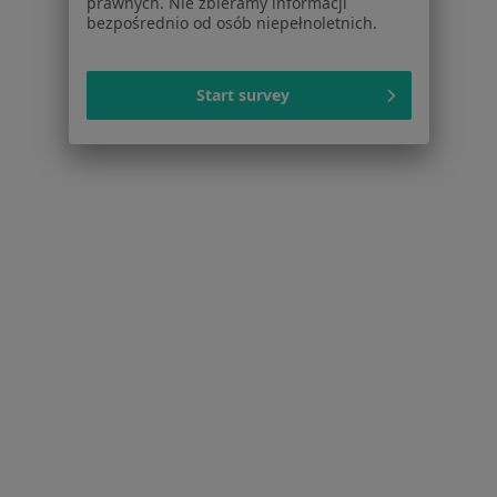
prawnych. Nie zbieramy informacji
Kontakt
bezpośrednio od osób niepełnoletnich.
Dla pacjentów
Start survey
Lekarze
Placówki medyczne
Pytania i odpowiedzi
Usługi i zabiegi
Choroby
Pomoc
Aplikacje mobilne
Blog dla pacjentów
Dla profesjonalistów
Cennik
Dla lekarzy
Dla placówek medycznych
Noa Notes
nowość
Baza wiedzy