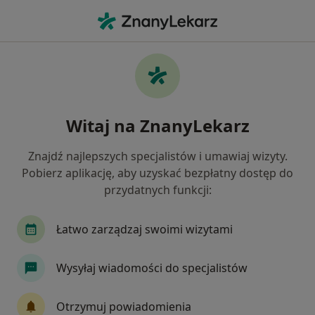
Me
Urolog • Brzeziny, łódzkie
Filtry
Ubezpieczenie
Mapa
Polecani urolodzy w Brzezinach
Witaj na ZnanyLekarz
Jak działają wyniki wyszukiwania
Znajdź najlepszych specjalistów i umawiaj wizyty.
Pobierz aplikację, aby uzyskać bezpłatny dostęp do
Wybierz swoje ubezpieczenie
przydatnych funkcji:
Łatwo zarządzaj swoimi wizytami
Wysyłaj wiadomości do specjalistów
Otrzymuj powiadomienia