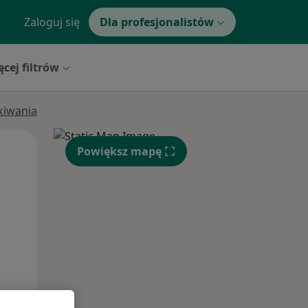
Zaloguj się
Dla profesjonalistów
ęcej filtrów
ukiwania
Pon,
Wt,
Śr,
Powiększ mapę
10 Sie
11 Sie
12 Sie