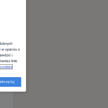
Pon,
Wt,
Śr,
10 Sie
11 Sie
12 Sie
odobnych
i w oparciu o
awdzić i
wnież linki
 cookies
Pon,
Wt,
Śr,
akceptuj
10 Sie
11 Sie
12 Sie