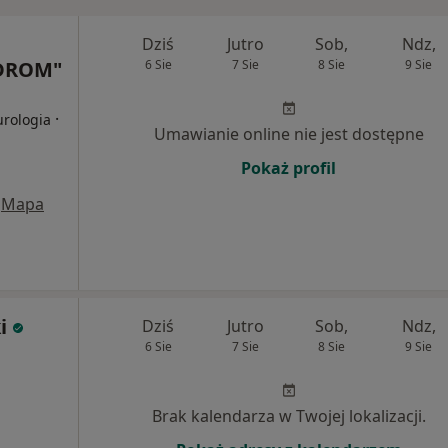
Dziś
Jutro
Sob,
Ndz,
DROM"
6 Sie
7 Sie
8 Sie
9 Sie
·
urologia
Umawianie online nie jest dostępne
Pokaż profil
Mapa
i
Dziś
Jutro
Sob,
Ndz,
6 Sie
7 Sie
8 Sie
9 Sie
Brak kalendarza w Twojej lokalizacji.