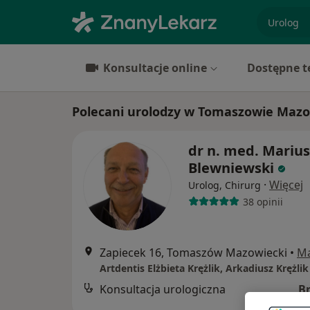
specjaliz
Konsultacje online
Dostępne t
Polecani urolodzy w Tomaszowie Maz
dr n. med. Marius
Blewniewski
·
Więcej
Urolog, Chirurg
38 opinii
Zapiecek 16, Tomaszów Mazowiecki
•
M
Artdentis Elżbieta Krężlik, Arkadiusz Krężlik
Konsultacja urologiczna
B