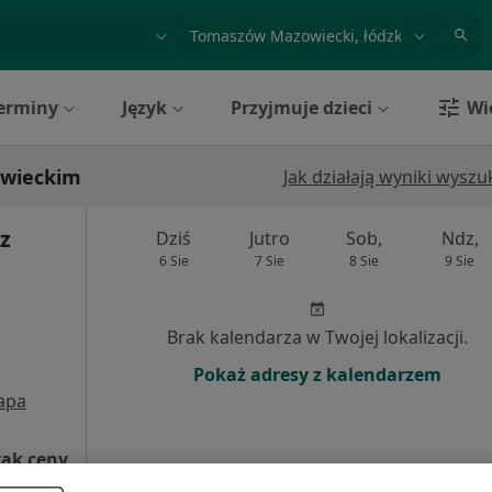
acja, badanie lub nazwisko
miasto lub dzielnica
erminy
Język
Przyjmuje dzieci
Wi
owieckim
Jak działają wyniki wysz
z
Dziś
Jutro
Sob,
Ndz,
6 Sie
7 Sie
8 Sie
9 Sie
Brak kalendarza w Twojej lokalizacji.
Pokaż adresy z kalendarzem
apa
rak ceny