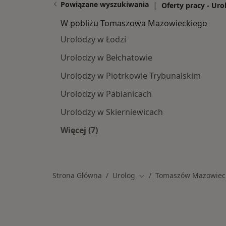
Powiązane wyszukiwania
|
Oferty pracy - Uro
W pobliżu Tomaszowa Mazowieckiego
Urolodzy w Łodzi
Urolodzy w Bełchatowie
Urolodzy w Piotrkowie Trybunalskim
Urolodzy w Pabianicach
Urolodzy w Skierniewicach
Więcej (7)
Więcej w kategorii: W pobliżu Tom
Strona Główna
Urolog
Tomaszów Mazowiec
Zmień miasto