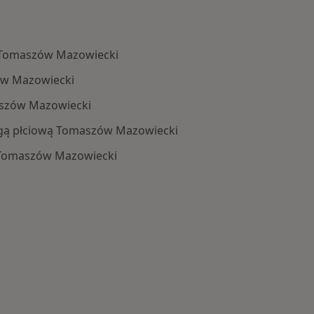
 Tomaszów Mazowiecki
w Mazowiecki
szów Mazowiecki
gą płciową Tomaszów Mazowiecki
Tomaszów Mazowiecki
Najczęstsze schorzenia