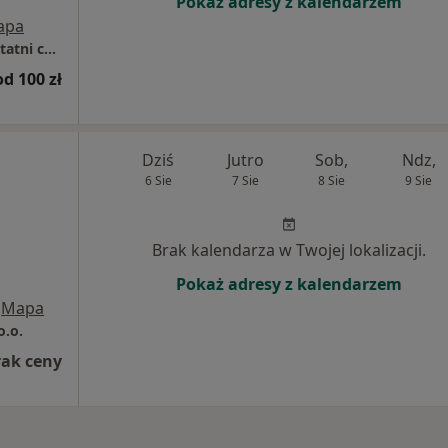
Pokaż adresy z kalendarzem
apa
Gabinet Prywatny w Przychodni Ardentis ostatni czwartek każdego miesiąca 15.00-17.00
od 100 zł
Dziś
Jutro
Sob,
Ndz,
6 Sie
7 Sie
8 Sie
9 Sie
Brak kalendarza w Twojej lokalizacji.
Pokaż adresy z kalendarzem
Mapa
o.o.
rak ceny