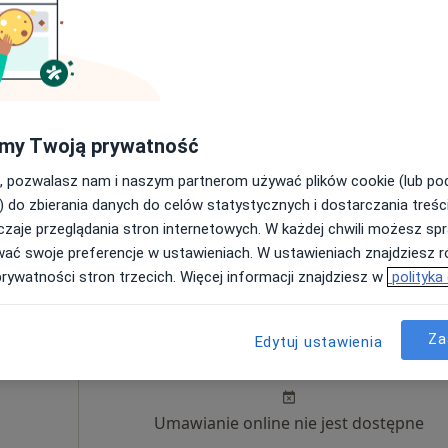
zko
Dziś
Jutro
Sob,
Ndz,
6 Sie
7 Sie
8 Sie
9 Sie
Brak kalendarza w Twojej lokalizacji.
my Twoją prywatność
Pokaż adresy z kalendarzem
, pozwalasz nam i naszym partnerom używać plików cookie (lub p
Mapa
) do zbierania danych do celów statystycznych i dostarczania treśc
zaje przeglądania stron internetowych. W każdej chwili możesz spr
rak ceny
wać swoje preferencje w ustawieniach. W ustawieniach znajdziesz ró
prywatności stron trzecich. Więcej informacji znajdziesz w
polityka
tof
Dziś
Jutro
Sob,
Ndz,
Za
Edytuj ustawienia
6 Sie
7 Sie
8 Sie
9 Sie
Umawianie online nie jest dostępne