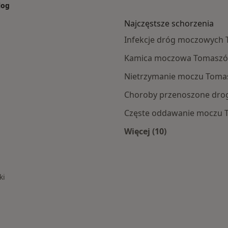
log
Najczęstsze schorzenia
Infekcje dróg moczowych
Kamica moczowa Tomaszó
Nietrzymanie moczu Toma
Choroby przenoszone dro
Częste oddawanie moczu 
Więcej (10)
aszowa Mazowieckiego
Więcej w kategorii: 
ki