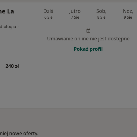
e La
Dziś
Jutro
Sob,
Ndz,
6 Sie
7 Sie
8 Sie
9 Sie
·
diologia
Umawianie online nie jest dostępne
Pokaż profil
240 zł
iej nowe oferty.