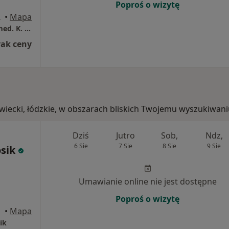
Poproś o wizytę
 Mazowiecki
•
Mapa
Urologia Prywatny Gabinet Lekarski. Dr n. med. K. Dąbrowski
rak ceny
wiecki, łódzkie, w obszarach bliskich Twojemu wyszukiwani
Dziś
Jutro
Sob,
Ndz,
6 Sie
7 Sie
8 Sie
9 Sie
osik
Umawianie online nie jest dostępne
Poproś o wizytę
alski
•
Mapa
ik