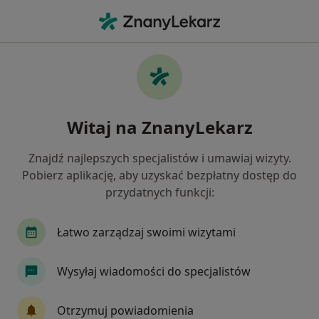
Me
Urolog • Białystok, podlaskie
Filtry
Ubezpieczenie:
enel-med
20 polecanych urologów w Białymstoku z
Witaj na ZnanyLekarz
Enel-med
Jak działają wyniki wyszukiwania
Znajdź najlepszych specjalistów i umawiaj wizyty.
Pobierz aplikację, aby uzyskać bezpłatny dostęp do
przydatnych funkcji:
Łatwo zarządzaj swoimi wizytami
Wysyłaj wiadomości do specjalistów
dr n. med. Emil Kania
Otrzymuj powiadomienia
·
Więcej
Urolog