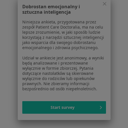
Dla profesjonalistów
Dobrostan emocjonalny i
sztuczna inteligencja
Cennik
Dla lekarzy
Niniejsza ankieta, przygotowana przez
Dla placówek medycznych
zespół Patient Care Doctoralia, ma na celu
lepsze zrozumienie, w jaki sposób ludzie
Noa Notes
nowość
korzystają z narzędzi sztucznej inteligencji
Baza wiedzy
jako wsparcia dla swojego dobrostanu
Centrum Pomocy dla Specjalisty
emocjonalnego i zdrowia psychicznego.
Kontakt
Udział w ankiecie jest anonimowy, a wyniki
ZnanyLekarz - Strona główna
będą analizowane i prezentowane
wyłącznie w formie zbiorczej. Pytania
ZnanyLekarz Sp. z o.o.
dotyczące nastolatków są skierowane
wyłącznie do rodziców lub opiekunów
ul. Kolejowa 5/7
prawnych. Nie zbieramy informacji
01-217 Warszawa, Polska
bezpośrednio od osób niepełnoletnich.
NIP: ⁠7010224868
KRS: ⁠0000347997
Start survey
REGON: ⁠142276657
Sąd Rejonowy dla m.st. Warszawy w Warszawie XII