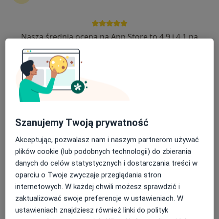
70 opinii
Towarowa 3, Białystok
•
Mapa
Nasza średnia ocena na App Store to 4.9 i 4.1 na
Centrum Pediatrii Białystok / Centrum Medyczne Pułaskiego
Google Play Store
Akceptuje enel-med
Konsultacja urologiczna
280 zł
Specjalista nie oferuje umawiania online pod tym adresem.
Poproś o wizytę
Szanujemy Twoją prywatność
Akceptując, pozwalasz nam i naszym partnerom używać
plików cookie (lub podobnych technologii) do zbierania
danych do celów statystycznych i dostarczania treści w
oparciu o Twoje zwyczaje przeglądania stron
internetowych. W każdej chwili możesz sprawdzić i
zaktualizować swoje preferencje w ustawieniach. W
ustawieniach znajdziesz również linki do polityk