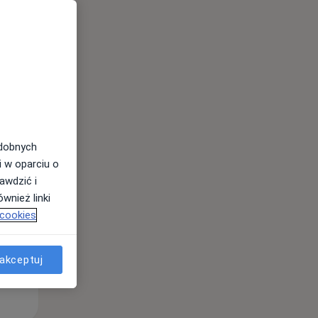
Pon,
Wt,
Śr,
10 Sie
11 Sie
12 Sie
odobnych
i w oparciu o
awdzić i
wnież linki
 cookies
akceptuj