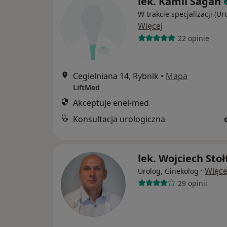
lek. Kamil Sagan
W trakcie specjalizacji (Ur
Więcej
22 opinie
Cegielniana 14, Rybnik
•
Mapa
LiftMed
Akceptuje enel-med
Konsultacja urologiczna
lek. Wojciech Stoł
·
Więce
Urolog, Ginekolog
29 opinii