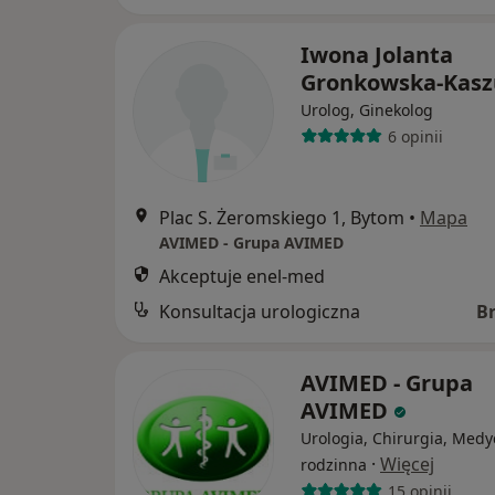
Iwona Jolanta
Gronkowska-Kas
Urolog, Ginekolog
6 opinii
Plac S. Żeromskiego 1, Bytom
•
Mapa
AVIMED - Grupa AVIMED
Akceptuje enel-med
Konsultacja urologiczna
B
AVIMED - Grupa
AVIMED
Urologia, Chirurgia, Med
·
Więcej
rodzinna
15 opinii