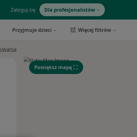
Zaloguj się
Dla profesjonalistów
Przyjmuje dzieci
Więcej filtrów
ukiwania
Pon,
Wt,
Śr,
Powiększ mapę
10 Sie
11 Sie
12 Sie