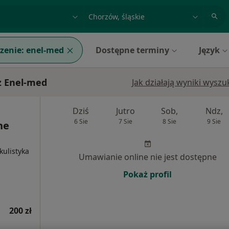
acja, badanie lub nazwisko
miasto lub dzielnica
zenie:
enel-med
Dostępne terminy
Język
z Enel-med
Jak działają wyniki wysz
Dziś
Jutro
Sob,
Ndz,
6 Sie
7 Sie
8 Sie
9 Sie
ne
kulistyka
Umawianie online nie jest dostępne
Pokaż profil
200 zł