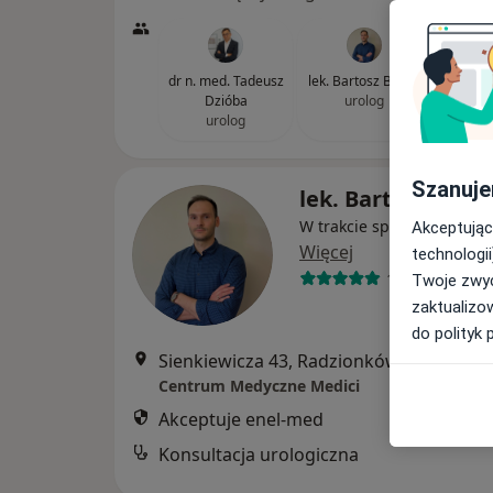
dr n. med. Tadeusz
lek. Bartosz Bujała
lek. Ja
Dzióba
urolog
Wi
urolog
u
Szanuje
lek. Bartosz Bujał
W trakcie specjalizacji (Ur
Akceptując
Więcej
technologii
19 opinii
Twoje zwyc
zaktualizo
do polityk 
Sienkiewicza 43, Radzionków
•
Mapa
Centrum Medyczne Medici
Akceptuje enel-med
Konsultacja urologiczna