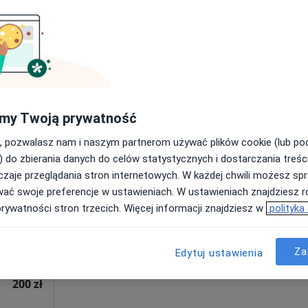
n Kazimierz
lczek
rolog
my Twoją prywatność
a
Dziś
Jutro
Sob,
Ndz,
6 Sie
7 Sie
8 Sie
9 Sie
·
olog)
, pozwalasz nam i naszym partnerom używać plików cookie (lub p
) do zbierania danych do celów statystycznych i dostarczania treśc
zaje przeglądania stron internetowych. W każdej chwili możesz spr
Umawianie online nie jest dostępne
wać swoje preferencje w ustawieniach. W ustawieniach znajdziesz ró
Poproś o wizytę
prywatności stron trzecich. Więcej informacji znajdziesz w
polityka
Za
Edytuj ustawienia
200 zł