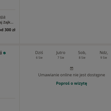
apa
Prywatny Gabinet Urologiczny Paweł Andrzej Zajkowski
od 300 zł
i
Dziś
Jutro
Sob,
Ndz,
6 Sie
7 Sie
8 Sie
9 Sie
Umawianie online nie jest dostępne
Poproś o wizytę