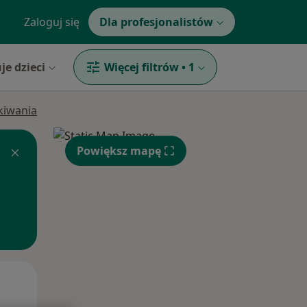
Zaloguj się
Dla profesjonalistów
je dzieci
Więcej filtrów
•
1
ukiwania
Powiększ mapę
Pon,
Wt,
Śr,
10 Sie
11 Sie
12 Sie