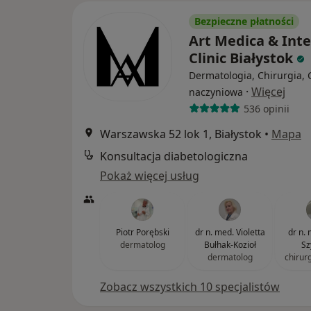
Bezpieczne płatności
Art Medica & Inte
Clinic Białystok
Dermatologia, Chirurgia, 
·
Więcej
naczyniowa
536 opinii
Warszawska 52 lok 1, Białystok
•
Mapa
Konsultacja diabetologiczna
Pokaż więcej usług
Piotr Porębski
dr n. med. Violetta
dr n. 
dermatolog
Bułhak-Kozioł
Sz
dermatolog
chirur
Zobacz wszystkich 10 specjalistów