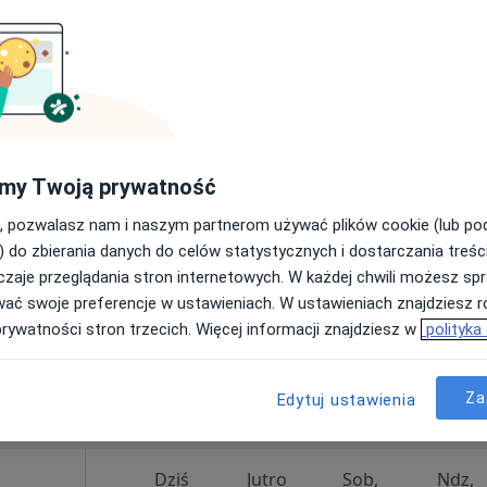
 zabiegi
ęcej
Umawianie online nie jest dostępne
Poproś o wizytę
my Twoją prywatność
, pozwalasz nam i naszym partnerom używać plików cookie (lub p
) do zbierania danych do celów statystycznych i dostarczania treśc
zaje przeglądania stron internetowych. W każdej chwili możesz spr
wać swoje preferencje w ustawieniach. W ustawieniach znajdziesz ró
prywatności stron trzecich. Więcej informacji znajdziesz w
polityka
Za
Edytuj ustawienia
300 zł
Dziś
Jutro
Sob,
Ndz,