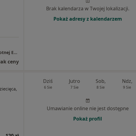
Brak kalendarza w Twojej lokalizacji.
Pokaż adresy z kalendarzem
Spółdzielczy Zespół Zakładów Opieki Zdrowotnej Eskulap
rak ceny
Dziś
Jutro
Sob,
Ndz,
6 Sie
7 Sie
8 Sie
9 Sie
ziecięca,
Umawianie online nie jest dostępne
Pokaż profil
120 zł