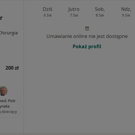
Dziś
Jutro
Sob,
Ndz,
6 Sie
7 Sie
8 Sie
9 Sie
r
Chirurgia
Umawianie online nie jest dostępne
Pokaż profil
200 zł
med. Piotr
ynaka
g dziecięcy