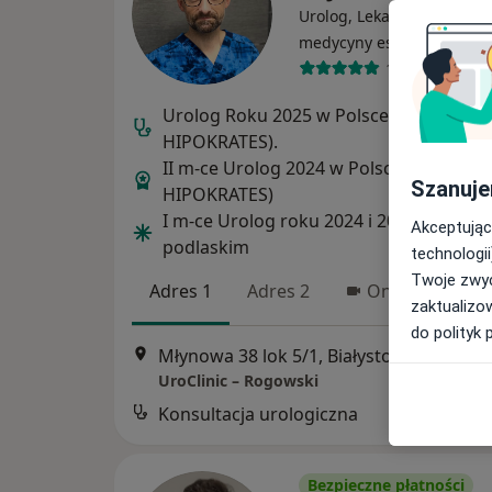
Urolog, Lekarz wykonujący
·
Wi
medycyny estetycznej
1197 opinii
Urolog Roku 2025 w Polsce (Konkurs
HIPOKRATES).
II m-ce Urolog 2024 w Polsce (Konkurs
Szanuje
HIPOKRATES)
I m-ce Urolog roku 2024 i 2025 w woj.
Akceptując
podlaskim
technologii
Twoje zwyc
Adres 1
Adres 2
Online
zaktualizo
do polityk 
Młynowa 38 lok 5/1, Białystok
•
Mapa
UroClinic – Rogowski
Konsultacja urologiczna
Bezpieczne płatności