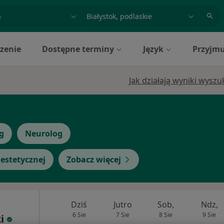
acja, badanie lub nazwisko
miasto lub dzielnica
zenie
Dostępne terminy
Język
Przyjmu
Jak działają wyniki wysz
g
Neurolog
estetycznej
Zobacz więcej
Dziś
Jutro
Sob,
Ndz,
6 Sie
7 Sie
8 Sie
9 Sie
i