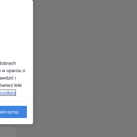
odobnych
i w oparciu o
awdzić i
wnież linki
 cookies
akceptuj
Pon,
Wt,
Śr,