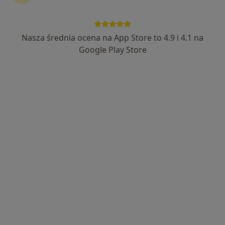
Nasza średnia ocena na App Store to 4.9 i 4.1 na
Google Play Store
Wyróżniony
lek. Paweł Zajkowski
·
Więcej
Urolog
134 opinie
Adres
Online
Warszawska 79, wejście E, Białystok
•
Mapa
Prywatny Gabinet Urologiczny Paweł Andrzej Zajkowski
Konsultacja urologiczna
od 300 zł
Specjalista nie oferuje umawiania online pod tym adresem.