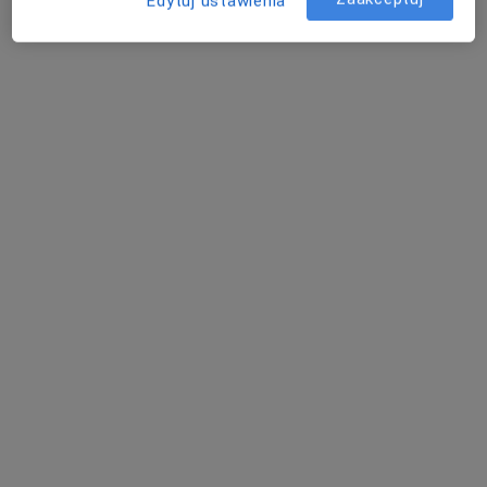
Edytuj ustawienia
Bezpieczne płatności
dr n. med. Andrzej Marek Puchnarewicz
·
Więcej
Urolog
38 opinii
Warszawska 52 lok 1, Białystok
•
Mapa
Art Medica & Inter Clinic Białystok
Konsultacja urologiczna
250 zł
Specjalista nie oferuje umawiania online pod tym adresem.
Poproś o wizytę