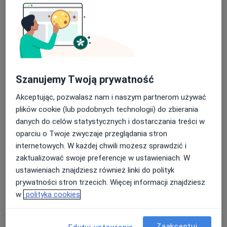
Urolog Roku 2025 w Polsce (Konkurs HIPOKRATES).
II m-ce Urolog 2024 w Polsce (Konkurs
HIPOKRATES)
I m-ce Urolog roku 2024 i 2025 w woj. podlaskim
Adres 1
Adres 2
Online
Szanujemy Twoją prywatność
Akceptując, pozwalasz nam i naszym partnerom używać
Młynowa 38 lok 5/1, Białystok
•
Mapa
plików cookie (lub podobnych technologii) do zbierania
UroClinic – Rogowski
danych do celów statystycznych i dostarczania treści w
Konsultacja urologiczna
300 zł
oparciu o Twoje zwyczaje przeglądania stron
internetowych. W każdej chwili możesz sprawdzić i
Specjalista nie oferuje umawiania online pod tym adresem.
zaktualizować swoje preferencje w ustawieniach. W
ustawieniach znajdziesz również linki do polityk
Poproś o wizytę
prywatności stron trzecich. Więcej informacji znajdziesz
w
polityka cookies
Zaakceptuj