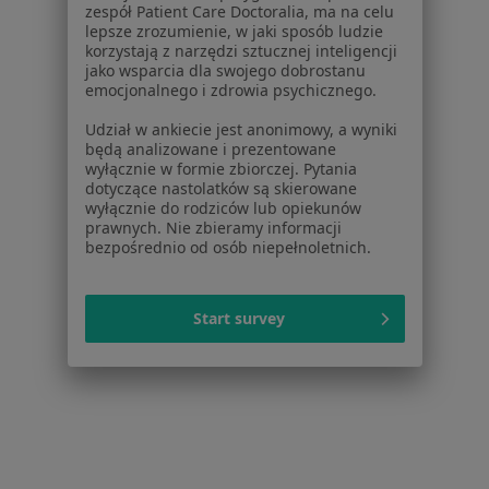
zespół Patient Care Doctoralia, ma na celu
Rak jądra Białystok
lepsze zrozumienie, w jaki sposób ludzie
korzystają z narzędzi sztucznej inteligencji
Więcej (15)
jako wsparcia dla swojego dobrostanu
Więcej w kategorii: Najczęstsze schorzenia
emocjonalnego i zdrowia psychicznego.
Ubezpieczyciele w Białymstoku
Udział w ankiecie jest anonimowy, a wyniki
będą analizowane i prezentowane
Urolodzy z Signal Iduna w Białymstoku
wyłącznie w formie zbiorczej. Pytania
dotyczące nastolatków są skierowane
Urolodzy z Allianz w Białymstoku
wyłącznie do rodziców lub opiekunów
prawnych. Nie zbieramy informacji
Urolodzy z Compensa w Białymstoku
bezpośrednio od osób niepełnoletnich.
Urolodzy z Enel-med w Białymstoku
Start survey
Urolodzy z PZU Zdrowie w Białymstoku
Więcej (2)
Więcej w kategorii: Ubezpieczyciele w Białyms
Strona Główna
Urolog
Białystok
Zmień miasto
Zmień miasto