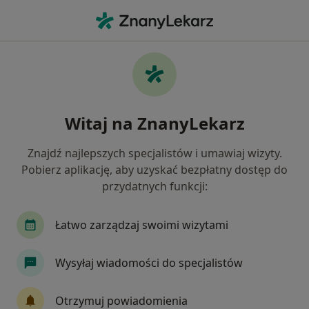
Me
Urolog • Białystok, podlaskie
Filtry
Ubezpieczenie
Mapa
Polecani urolodzy w Białymstoku
Witaj na ZnanyLekarz
Jak działają wyniki wyszukiwania
Znajdź najlepszych specjalistów i umawiaj wizyty.
Pobierz aplikację, aby uzyskać bezpłatny dostęp do
Wybierz swoje ubezpieczenie
przydatnych funkcji:
Allianz
Compensa
Enel-med
Łatwo zarządzaj swoimi wizytami
Medicover
POLMED
Zobacz więcej
Wysyłaj wiadomości do specjalistów
Otrzymuj powiadomienia