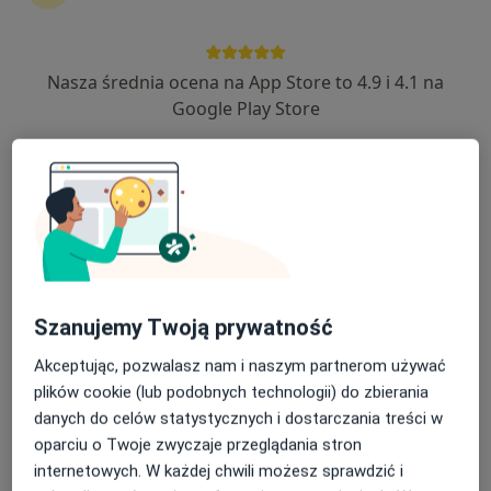
147 opinii
Sukienna 78, Nowy Dwór Mazowiecki
•
Mapa
Nasza średnia ocena na App Store to 4.9 i 4.1 na
VITAL MEDICA
Google Play Store
Akceptuje enel-med
USG
120 zł
Specjalista nie oferuje umawiania online pod tym adresem.
Poproś o wizytę
Szanujemy Twoją prywatność
Akceptując, pozwalasz nam i naszym partnerom używać
plików cookie (lub podobnych technologii) do zbierania
danych do celów statystycznych i dostarczania treści w
oparciu o Twoje zwyczaje przeglądania stron
internetowych. W każdej chwili możesz sprawdzić i