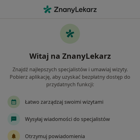
Me
Urolog • Warszawa, mazowieckie
Filtry
Ubezpieczenie:
enel-med
20 polecanych urologów w Warszawie z
Witaj na ZnanyLekarz
Enel-med
Jak działają wyniki wyszukiwania
Znajdź najlepszych specjalistów i umawiaj wizyty.
Pobierz aplikację, aby uzyskać bezpłatny dostęp do
przydatnych funkcji:
Łatwo zarządzaj swoimi wizytami
Wysyłaj wiadomości do specjalistów
lek. Tomasz Pawlin
Otrzymuj powiadomienia
·
Więcej
Urolog, Ultrasonografista