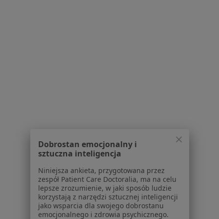
Centrum prasowe
Kontakt
Dla pacjentów
Lekarze
Placówki medyczne
Pytania i odpowiedzi
Usługi i zabiegi
Choroby
Pomoc
Aplikacje mobilne
Blog dla pacjentów
Dobrostan emocjonalny i
sztuczna inteligencja
Dla profesjonalistów
Niniejsza ankieta, przygotowana przez
Cennik
zespół Patient Care Doctoralia, ma na celu
lepsze zrozumienie, w jaki sposób ludzie
Dla lekarzy
korzystają z narzędzi sztucznej inteligencji
Dla placówek medycznych
jako wsparcia dla swojego dobrostanu
Noa Notes
emocjonalnego i zdrowia psychicznego.
nowość