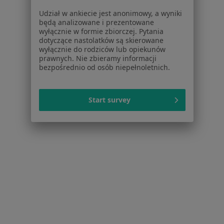
Baza wiedzy
Udział w ankiecie jest anonimowy, a wyniki
Centrum Pomocy dla Specjalisty
będą analizowane i prezentowane
wyłącznie w formie zbiorczej. Pytania
Kontakt
dotyczące nastolatków są skierowane
ZnanyLekarz - Strona główna
wyłącznie do rodziców lub opiekunów
prawnych. Nie zbieramy informacji
ZnanyLekarz Sp. z o.o.
bezpośrednio od osób niepełnoletnich.
ul. Kolejowa 5/7
01-217 Warszawa, Polska
Start survey
NIP: ⁠7010224868
KRS: ⁠0000347997
REGON: ⁠142276657
Sąd Rejonowy dla m.st. Warszawy w Warszawie XII
Wydział Gospodarczy KRS
Facebook
otwiera się w nowej karcie