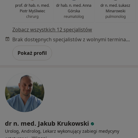
prof. dr hab. n. med.
dr hab. n. med. Anna
dr n. med. Łukasz
Piotr Myśliwiec
Górska
Minarowski
chirurg
reumatolog
pulmonolog
Zobacz wszystkich 12 specjalistów
Brak dostępnych specjalistów z wolnymi terminami w tym centrum medycznym.
Pokaż profil
dr n. med. Jakub Krukowski
Urolog, Androlog, Lekarz wykonujący zabiegi medycyny