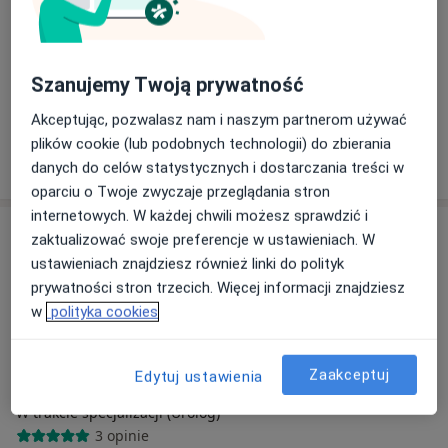
Wesoła 36/4 lok. 17, Białystok
•
Mapa
LUNATAR-MED Łukasz Tararuj
Konsultacja urologiczna
od 300 zł
Szanujemy Twoją prywatność
Specjalista nie oferuje umawiania online pod tym adresem.
Akceptując, pozwalasz nam i naszym partnerom używać
plików cookie (lub podobnych technologii) do zbierania
Poproś o wizytę
danych do celów statystycznych i dostarczania treści w
oparciu o Twoje zwyczaje przeglądania stron
internetowych. W każdej chwili możesz sprawdzić i
zaktualizować swoje preferencje w ustawieniach. W
ustawieniach znajdziesz również linki do polityk
prywatności stron trzecich. Więcej informacji znajdziesz
w
polityka cookies
Zaakceptuj
Edytuj ustawienia
lek. Przemysław Kurowski
W trakcie specjalizacji (Urolog)
3 opinie