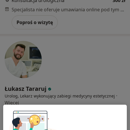
Konsultacja urologiczna
300 zł
Specjalista nie oferuje umawiania online pod tym adresem.
Poproś o wizytę
Łukasz Tararuj
·
Urolog, Lekarz wykonujący zabiegi medycyny estetycznej
Więcej
649 opinii
Adres 1
Adres 2
Adres 3
Online