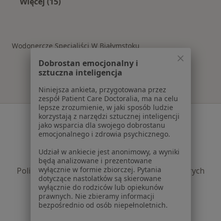
Więcej (15)
Więcej w kategorii: Schorzenia w Białymstoku
Wodonercze Specjaliści W Białymstoku
Dobrostan emocjonalny i
sztuczna inteligencja
Niniejsza ankieta, przygotowana przez
zespół Patient Care Doctoralia, ma na celu
lepsze zrozumienie, w jaki sposób ludzie
Serwis
korzystają z narzędzi sztucznej inteligencji
jako wsparcia dla swojego dobrostanu
emocjonalnego i zdrowia psychicznego.
Regulamin
Polityka prywatności pacjentów
Udział w ankiecie jest anonimowy, a wyniki
Polityka prywatności profesjonalistów
będą analizowane i prezentowane
wyłącznie w formie zbiorczej. Pytania
Polityka prywatności dla profesjonalistów, których
dotyczące nastolatków są skierowane
dane pozyskaliśmy samodzielnie
wyłącznie do rodziców lub opiekunów
Polityka cookies
prawnych. Nie zbieramy informacji
bezpośrednio od osób niepełnoletnich.
Jak działają wyniki wyszukiwania
Dostępność