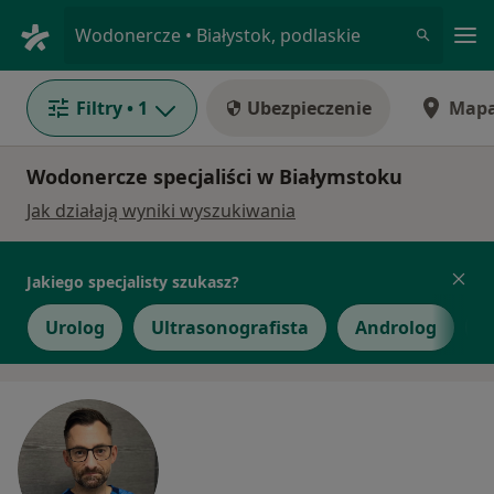
Me
Wodonercze • Białystok, podlaskie
Filtry
• 1
Ubezpieczenie
Map
Wodonercze specjaliści w Białymstoku
Jak działają wyniki wyszukiwania
Jakiego specjalisty szukasz?
Urolog
Ultrasonografista
Androlog
C