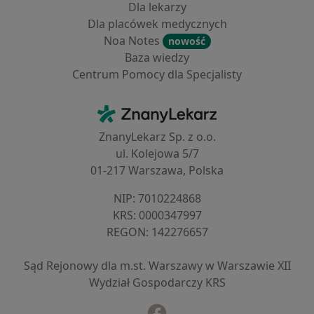
Dla lekarzy
Dla placówek medycznych
Noa Notes
nowość
Baza wiedzy
Centrum Pomocy dla Specjalisty
Kontakt
ZnanyLekarz - Strona główna
ZnanyLekarz Sp. z o.o.
ul. Kolejowa 5/7
01-217 Warszawa, Polska
NIP: ⁠7010224868
KRS: ⁠0000347997
REGON: ⁠142276657
Sąd Rejonowy dla m.st. Warszawy w Warszawie XII
Wydział Gospodarczy KRS
Facebook
otwiera się w nowej karcie