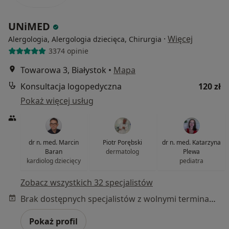
UNiMED
·
Więcej
Alergologia, Alergologia dziecięca, Chirurgia
3374 opinie
Towarowa 3, Białystok
•
Mapa
Konsultacja logopedyczna
120 zł
Pokaż więcej usług
dr n. med. Marcin
Piotr Porębski
dr n. med. Katarzyna
Baran
dermatolog
Plewa
kardiolog dziecięcy
pediatra
Zobacz wszystkich 32 specjalistów
Brak dostępnych specjalistów z wolnymi terminami w tym centrum medycznym.
Pokaż profil