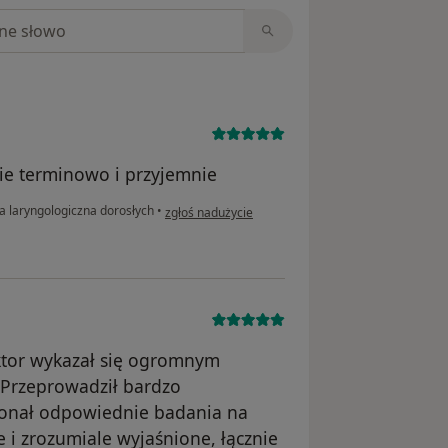
niach
ie terminowo i przyjemnie
w opinii użytkownika Ula
a laryngologiczna dorosłych
•
zgłoś nadużycie
ktor wykazał się ogromnym
Przeprowadził bardzo
konał odpowiednie badania na
e i zrozumiale wyjaśnione, łącznie