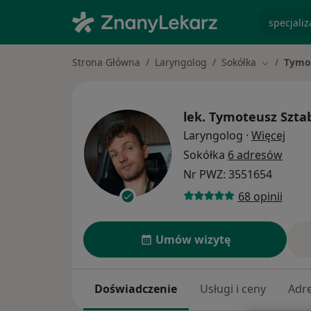
specjaliz
Strona Główna
Laryngolog
Sokółka
Tymot
Zmień mia
lek.
Tymoteusz Sztab
O spe
Laryngolog
·
Więcej
Sokółka
6 adresów
Nr PWZ: 3551654
68 opinii
Umów wizytę
Doświadczenie
Usługi i ceny
Adr