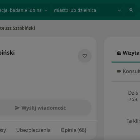
acja, badanie lub nazwisko
miasto lub dzielnica
eusz Sztabiński
sto
iński
Wizyta
Wizyta w
cjalizacjach
Konsult
Konsulta
Dziś
7 Sie
Wyślij wiadomość
Ta kl
esy
Ubezpieczenia
Opinie (68)