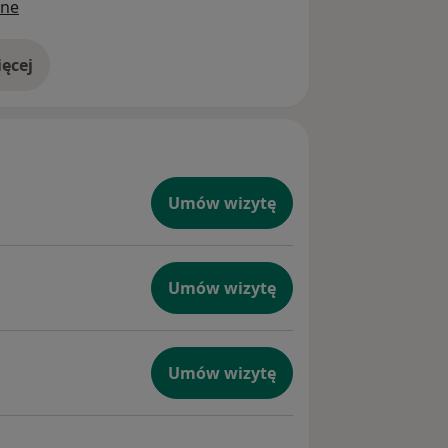
ine
ęcej
doświadczeniu
Umów wizytę
Umów wizytę
Umów wizytę