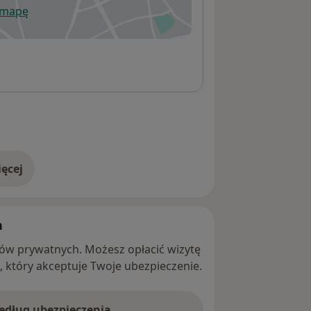
 mapę
wiera się w nowej karcie
ęcej
adresie
h
ntów prywatnych. Możesz opłacić wizytę
ę, który akceptuje Twoje ubezpieczenie.
według ubezpieczenia