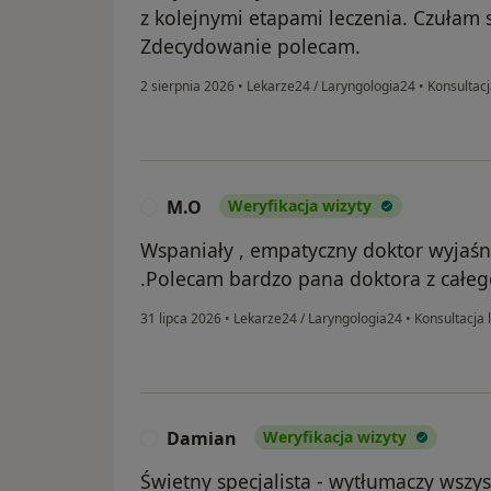
z kolejnymi etapami leczenia. Czułam 
Zdecydowanie polecam.
2 sierpnia 2026
•
Lekarze24 / Laryngologia24
•
Konsultacj
M.O
Weryfikacja wizyty
M
Wspaniały , empatyczny doktor wyjaśn
.Polecam bardzo pana doktora z całeg
31 lipca 2026
•
Lekarze24 / Laryngologia24
•
Konsultacja 
Damian
Weryfikacja wizyty
D
Świetny specjalista - wytłumaczy wszys