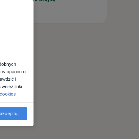
odobnych
i w oparciu o
awdzić i
wnież linki
 cookies
akceptuj