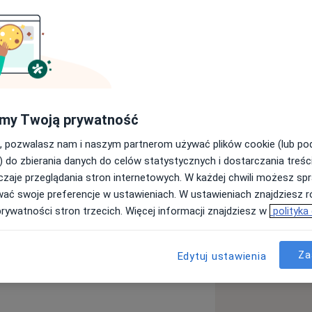
nostyce i leczeniu schorzeń uszu,
a Rydygiera w Bydgoszczy w 2017r.
rynolaryngologii, którą realizuję w
na Wyszyńskiego w Łomży.
my Twoją prywatność
 Towarzystwa Otorynolaryngologów
, pozwalasz nam i naszym partnerom używać plików cookie (lub p
) do zbierania danych do celów statystycznych i dostarczania treśc
 i zjazdach Polskich oraz
zaje przeglądania stron internetowych. W każdej chwili możesz spr
wać swoje preferencje w ustawieniach. W ustawieniach znajdziesz ró
ne podejście do każdego pacjenta oraz
prywatności stron trzecich. Więcej informacji znajdziesz w
polityka
ch standardów i zaleceń.
ne
Zapalenie zatok
a11y_sr_more_diseases
+5
Za
Edytuj ustawienia