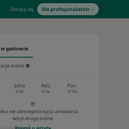
Zaloguj się
Dla profesjonalistów
 w gabinecie
 gabinecie
acja online
cja online
Jutro
Ndz,
Pon,
Wt,
Śr,
8 Sie
9 Sie
10 Sie
11 Sie
12 Si
inika nie udostępnia opcji umawiania
wizyt drogą online
Poproś o wizytę