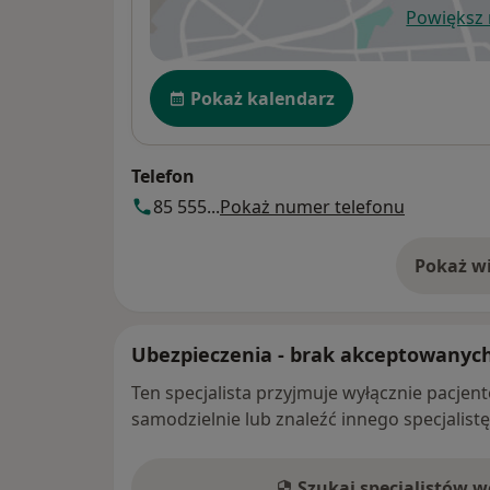
Powiększ
ot
Dostępność
Pokaż kalendarz
Telefon
85 555...
Pokaż numer telefonu
Pokaż wi
o 
Ubezpieczenia - brak akceptowanyc
Ten specjalista przyjmuje wyłącznie pacje
samodzielnie lub znaleźć innego specjalist
Szukaj specjalistów 