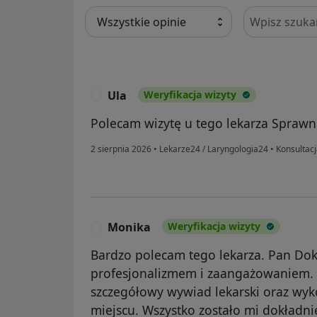
Szukaj w opi
Ula
Weryfikacja wizyty
U
Polecam wizytę u tego lekarza Sprawn
2 sierpnia 2026
•
Lekarze24 / Laryngologia24
•
Konsultacj
Monika
Weryfikacja wizyty
M
Bardzo polecam tego lekarza. Pan Do
profesjonalizmem i zaangażowaniem. 
szczegółowy wywiad lekarski oraz wy
miejscu. Wszystko zostało mi dokładni