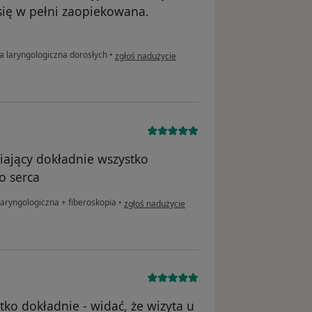
się w pełni zaopiekowana.
w opinii użytkownika Monika
a laryngologiczna dorosłych
•
zgłoś nadużycie
iający dokładnie wszystko
o serca
w opinii użytkownika M.O
laryngologiczna + fiberoskopia
•
zgłoś nadużycie
tko dokładnie - widać, że wizyta u