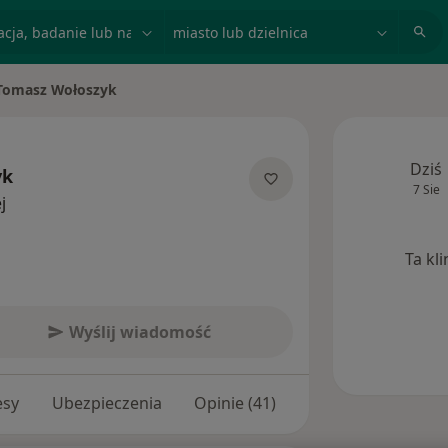
acja, badanie lub nazwisko
miasto lub dzielnica
Tomasz Wołoszyk
 miasto
Dziś
yk
7 Sie
O specjalizacjach
j
Ta kl
Wyślij wiadomość
esy
Ubezpieczenia
Opinie (41)