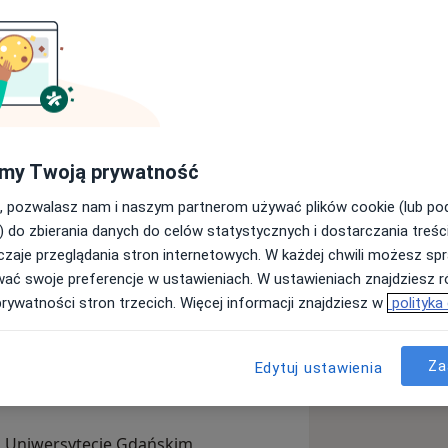
sychoterapii
adczenie
w prowadzeniu sesji
je psychoterapii pod
superwizją
o. Jestem psychoterapeutą po
 studium podyplomowym z
my Twoją prywatność
owskie Centrum Psychodynamiczne
-
iu sesji psychoterapii indywidualnej
endowane jest przez Polskie
, pozwalasz nam i naszym partnerom używać plików cookie (lub p
14 lat pracy w Centrum Zdrowia
dium spełnia formalne wymogi
) do zbierania danych do celów statystycznych i dostarczania treśc
ta 9. Prowadziłem również grupy
znego określone przez Polskie
zaje przeglądania stron internetowych. W każdej chwili możesz spr
jskiego Ośrodka Pomocy Społecznej
wać swoje preferencje w ustawieniach. W ustawieniach znajdziesz ró
ycznej "Łajba".
prywatności stron trzecich. Więcej informacji znajdziesz w
polityka
głej trudnej sytuacji oraz te, które
jami (niekontrolowane wybuchy złości,
Za
Edytuj ustawienia
czucie winy) lub zauważają u siebie
a Uniwersytecie Gdańskim,