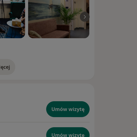
ęcej
doświadczeniu
Umów wizytę
Umów wizytę