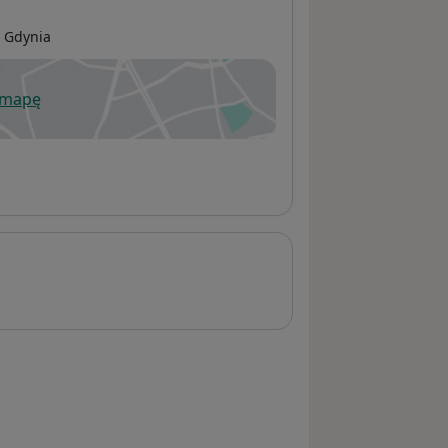
1
Gdynia
 mapę
wiera się w nowej karcie