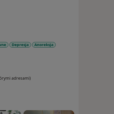
wne
Depresja
Anoreksja
ases
tórymi adresami)