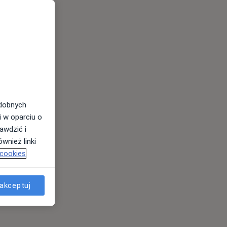
odobnych
i w oparciu o
awdzić i
wnież linki
 cookies
akceptuj