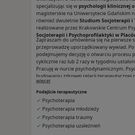
specjalizując się w
psychologii klinicznej 
magisterskie na Uniwersytecie Gdańskim 
również dwuletnie
Studium Socjoterapii i
realizowane przez Krakowskie Centrum Ps
Socjoterapii i Psychoprofilaktyki w Pl
Zapraszam do umówienia się na pierwsze s
przeprowadzę uporządkowany wywiad. Po t
podejmujemy decyzję o otwarciu procesu ps
cyklicznie raz lub 2 razy w tygodniu ustalon
Pracuję w nurcie psychodynamicznym. Psyc
budowaniu zdrowej relacji terapeutycznej 
O mnie
więcej
zapewnienia trwałej zmiany samopoczucia i
forma pracy długoterminowej. Pomagam p
Podejście terapeutyczne
nim procesy psychologiczne i uporządkować
Psychoterapia
nauczyć samodzielnego radzenia sobie ze 
Psychoterapia młodzieży
Psychoterapia traumy
Psychoterapia uzależnień