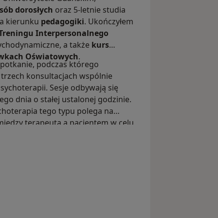
osób dorosłych
oraz 5-letnie studia
na kierunku
pedagogiki
. Ukończyłem
 Treningu Interpersonalnego
ychodynamiczne, a także
kurs
acówkach Oświatowych
.
potkanie, podczas którego
rzech konsultacjach wspólnie
ychoterapii. Sesje odbywają się
ego dnia o stałej ustalonej godzinie.
hoterapia tego typu polega na
między terapeutą a pacjentem w celu
 funkcjonowania pacjenta. Jest to
acjentowi zrozumieć zachodzące w
 je. Psychoterapia ma za zadanie
swoimi trudnościami.