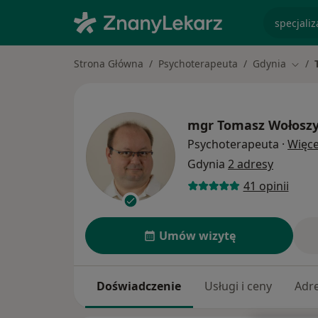
specjaliz
Strona Główna
Psychoterapeuta
Gdynia
Zmień
mgr
Tomasz Wołosz
Psychoterapeuta
·
Więce
Gdynia
2 adresy
41 opinii
Umów wizytę
Doświadczenie
Usługi i ceny
Adr