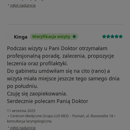
w opinii użytkownika Daniel
•
zgłoś nadużycie
Kinga
Weryfikacja wizyty
K
Podczas wizyty u Pani Doktor otrzymałam
profesjonalną poradę, zalecenia, propozycje
leczenia oraz profilaktyki.
Do gabinetu umówiłam się na cito (rano) a
wizyta miała miejsce jeszcze tego samego dnia
po południu.
Czuję się zaopiekowania.
Serdecznie polecam Panią Doktor
11 września 2025
•
Centrum Medyczne Grupa LUX MED – Poznań, ul. Roosevelta 18
•
konsultacja laryngologiczna
w opinii użytkownika Kinga
•
zgłoś nadużycie