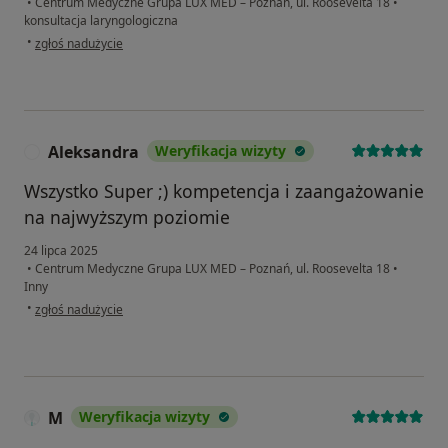
•
Centrum Medyczne Grupa LUX MED – Poznań, ul. Roosevelta 18
•
konsultacja laryngologiczna
w opinii użytkownika Karolina
•
zgłoś nadużycie
Aleksandra
Weryfikacja wizyty
A
Wszystko Super ;) kompetencja i zaangażowanie
na najwyższym poziomie
24 lipca 2025
•
Centrum Medyczne Grupa LUX MED – Poznań, ul. Roosevelta 18
•
Inny
w opinii użytkownika Aleksandra
•
zgłoś nadużycie
M
Weryfikacja wizyty