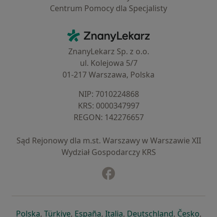
Centrum Pomocy dla Specjalisty
Kontakt
ZnanyLekarz - Strona główna
ZnanyLekarz Sp. z o.o.
ul. Kolejowa 5/7
01-217 Warszawa, Polska
NIP: ⁠7010224868
KRS: ⁠0000347997
REGON: ⁠142276657
Sąd Rejonowy dla m.st. Warszawy w Warszawie XII
Wydział Gospodarczy KRS
Facebook
otwiera się w nowej karcie
otwiera się w nowej karcie
otwiera się w nowej karcie
otwiera się w nowej karcie
otwiera się w nowej karci
otwiera się
otwi
Polska
,
Türkiye
,
España
,
Italia
,
Deutschland
,
Česko
,