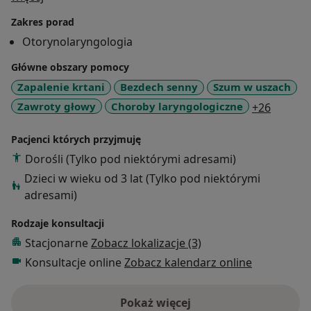
ucha i zatok przynosowych oraz badań
Zakres porad
endoskopowych nosa, nosogardła, krtani i uszu.
Otorynolaryngologia
Prowadzi kwalifikację do leczenia operacyjnego
migdałków, nosa i zatok, przewlekłego zapalenia uszu,
Główne obszary pomocy
krtani, ślinianek i bezdechu sennego. W swojej pracy
Zapalenie krtani
Bezdech senny
Szum w uszach
wykazuje się holistycznym podejściem do problemu
a11y_sr
Zawroty głowy
Choroby laryngologiczne
+26
pacjenta, łącząc wiedzę akademicką z filarami
zdrowego stylu życia uwzględniającego min.
Pacjenci których przyjmuję
dietoterapię. Pełniła także funkcję ordynatora
Dorośli (Tylko pod niektórymi adresami)
Oddziału Otolaryngologii Szpitala Wojewódzkiego w
Dzieci w wieku od 3 lat (Tylko pod niektórymi
Słupsku.
adresami)
Rodzaje konsultacji
Stacjonarne
Zobacz lokalizacje (3)
Konsultacje online
Zobacz kalendarz online
Pokaż więcej
o doświadczeniu