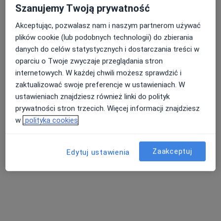
Szanujemy Twoją prywatność
Akceptując, pozwalasz nam i naszym partnerom używać
plików cookie (lub podobnych technologii) do zbierania
danych do celów statystycznych i dostarczania treści w
oparciu o Twoje zwyczaje przeglądania stron
internetowych. W każdej chwili możesz sprawdzić i
lek. Jakub Goch
zaktualizować swoje preferencje w ustawieniach. W
·
Więcej
Laryngolog
ustawieniach znajdziesz również linki do polityk
66 opinii
prywatności stron trzecich. Więcej informacji znajdziesz
w
polityka cookies
Adres 1
Adres 2
Adres 3
Zaakceptuj
Edytuj ustawienia
ul. Półwiejska 42, Poznań
•
Mapa
Centrum Medyczne Grupa LUX MED – Poznań, ul. Półwiejska 42
Konsultacja laryngologiczna
od 319 zł
Specjalista nie oferuje umawiania online pod tym adresem.
Poproś o wizytę