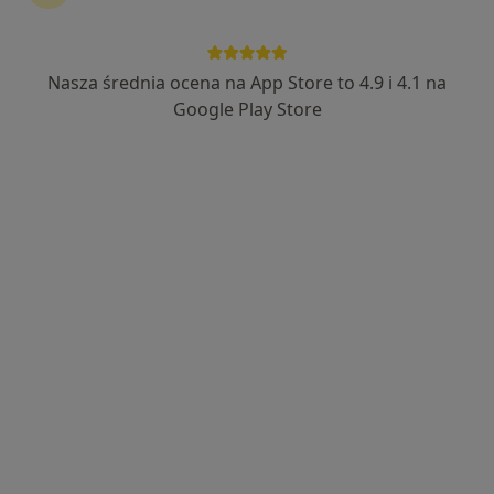
149 opinii
Rynkowa 5, Przeźmierowo
•
Mapa
BOmedica
Nasza średnia ocena na App Store to 4.9 i 4.1 na
Konsultacja laryngologiczna
od 280 zł
Google Play Store
Specjalista nie oferuje umawiania online pod tym adresem.
Poproś o wizytę
Dostępni specjaliści
Specjaliści znajdują się poza Przeźmierowo,
wielkopolskie, w obszarach bliskich Twojemu
wyszukiwaniu.