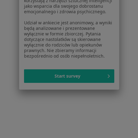
korzystają z narzędzi sztucznej inteligencji
jako wsparcia dla swojego dobrostanu
emocjonalnego i zdrowia psychicznego.
Udział w ankiecie jest anonimowy, a wyniki
będą analizowane i prezentowane
wyłącznie w formie zbiorczej. Pytania
dotyczące nastolatków są skierowane
wyłącznie do rodziców lub opiekunów
prawnych. Nie zbieramy informacji
dr n. med. Piotr Dąbrowski
bezpośrednio od osób niepełnoletnich.
·
Więcej
Laryngolog
43 opinie
Start survey
Rynkowa 63, Przeźmierowo
•
Mapa
Scanmed S.A Centrum Medyczne Przeźmierowo
Konsultacja laryngologiczna
Brak ceny
Specjalista nie oferuje umawiania online pod tym adresem.
Poproś o wizytę