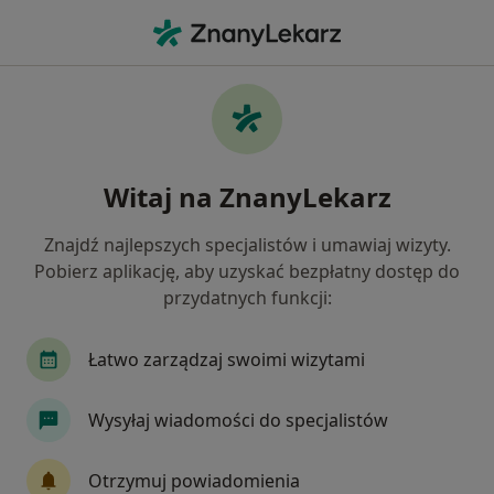
Me
Laryngolog • Przeźmierowo, wielkopolskie
Filtry
Mapa
Polecani laryngolodzy w Przeźmierowie
Witaj na ZnanyLekarz
Jak działają wyniki wyszukiwania
Znajdź najlepszych specjalistów i umawiaj wizyty.
Pobierz aplikację, aby uzyskać bezpłatny dostęp do
przydatnych funkcji:
Łatwo zarządzaj swoimi wizytami
Wysyłaj wiadomości do specjalistów
lek. Piotr Arcimowicz
·
Więcej
Laryngolog
Otrzymuj powiadomienia