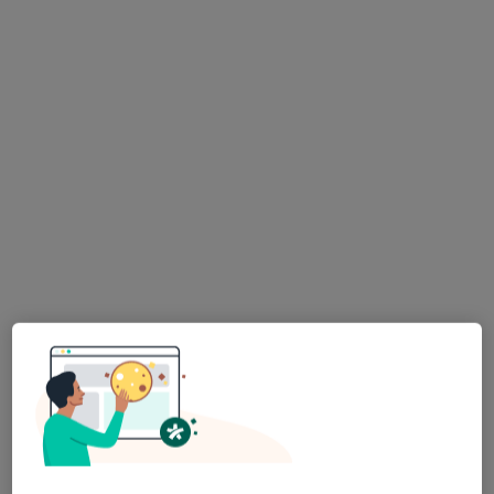
lek. Anna Pasterska
·
Więcej
Laryngolog
1866 opinii
Adres
Online
Kossaka 4, Poznań
•
Mapa
LEKARZ Prywatne Gabinety Lekarskie
Konsultacja laryngologiczna
290 zł
Specjalista nie oferuje umawiania online pod tym adresem.
Poproś o wizytę