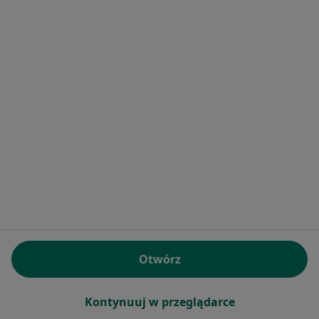
Zapalenie migdałków Przeźmierowo
Więcej (15)
Więcej w kategorii: Najczęstsze schorzenia
Strona Główna
Laryngolog
Przeźmierowo
Zmień miasto
Serwis
Regulamin
Polityka prywatności pacjentów
Polityka prywatności profesjonalistów
Polityka prywatności dla profesjonalistów, których
Otwórz
dane pozyskaliśmy samodzielnie
Polityka cookies
Kontynuuj w przeglądarce
Jak działają wyniki wyszukiwania