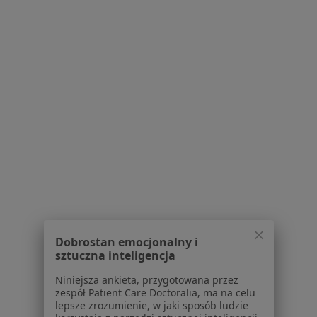
Scanmed S.A Centrum Medyczne
Przeźmierowo
·
Więcej
Laryngologia, Chirurgia, Radiologia
75 opinii
Rynkowa 63, Przeźmierowo
•
Mapa
Konsultacja laryngologiczna
Dobrostan emocjonalny i
Brak dostępnych specjalistów z wolnymi terminami w tym centrum medycznym.
sztuczna inteligencja
Pokaż profil
Niniejsza ankieta, przygotowana przez
zespół Patient Care Doctoralia, ma na celu
lepsze zrozumienie, w jaki sposób ludzie