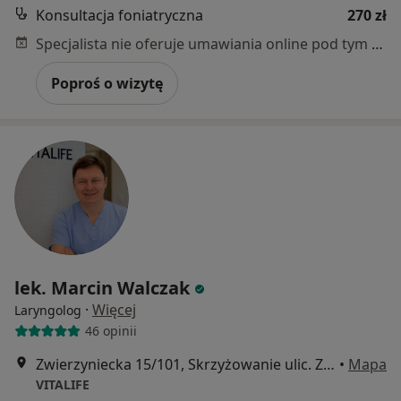
Konsultacja foniatryczna
270 zł
Specjalista nie oferuje umawiania online pod tym adresem.
Poproś o wizytę
lek. Marcin Walczak
·
Więcej
Laryngolog
46 opinii
Zwierzyniecka 15/101, Skrzyżowanie ulic. Zwierzyniecka i Gajowa, Poznań
•
Mapa
VITALIFE