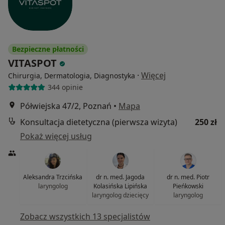
Bezpieczne płatności
VITASPOT
·
Więcej
Chirurgia, Dermatologia, Diagnostyka
344 opinie
Półwiejska 47/2, Poznań
•
Mapa
Konsultacja dietetyczna (pierwsza wizyta)
250 zł
Pokaż więcej usług
Aleksandra Trzcińska
dr n. med. Jagoda
dr n. med. Piotr
laryngolog
Kolasińska Lipińska
Pieńkowski
laryngolog dziecięcy
laryngolog
Zobacz wszystkich 13 specjalistów