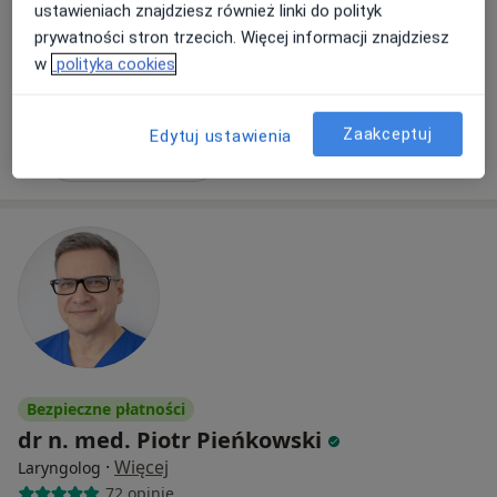
Kossaka 4, Poznań
•
Mapa
ustawieniach znajdziesz również linki do polityk
LEKARZ Prywatne Gabinety Lekarskie
prywatności stron trzecich. Więcej informacji znajdziesz
w
polityka cookies
Konsultacja laryngologiczna
290 zł
Specjalista nie oferuje umawiania online pod tym adresem.
Zaakceptuj
Edytuj ustawienia
Poproś o wizytę
Bezpieczne płatności
dr n. med. Piotr Pieńkowski
·
Więcej
Laryngolog
72 opinie