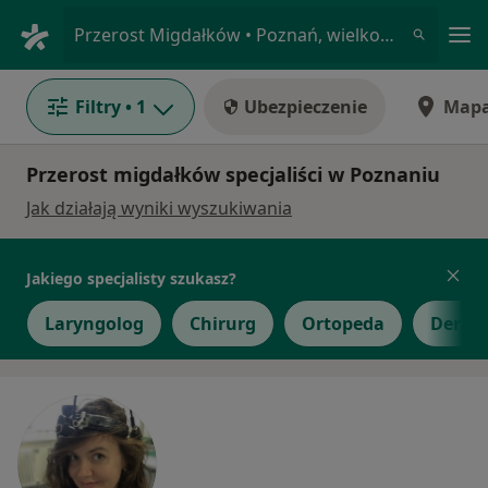
Me
Przerost Migdałków • Poznań, wielkopolskie
Filtry
• 1
Ubezpieczenie
Map
Przerost migdałków specjaliści w Poznaniu
Jak działają wyniki wyszukiwania
Jakiego specjalisty szukasz?
Laryngolog
Chirurg
Ortopeda
Derma