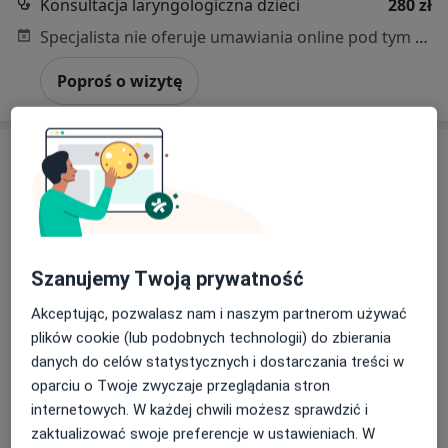
Konsultacja laryngologiczna dzieci
280 zł
Specjalista nie oferuje umawiania online pod tym adresem.
Poproś o wizytę
Szanujemy Twoją prywatność
lek. Anna Pasterska
Akceptując, pozwalasz nam i naszym partnerom używać
·
Więcej
Laryngolog
plików cookie (lub podobnych technologii) do zbierania
1866 opinii
danych do celów statystycznych i dostarczania treści w
oparciu o Twoje zwyczaje przeglądania stron
Adres
Online
internetowych. W każdej chwili możesz sprawdzić i
zaktualizować swoje preferencje w ustawieniach. W