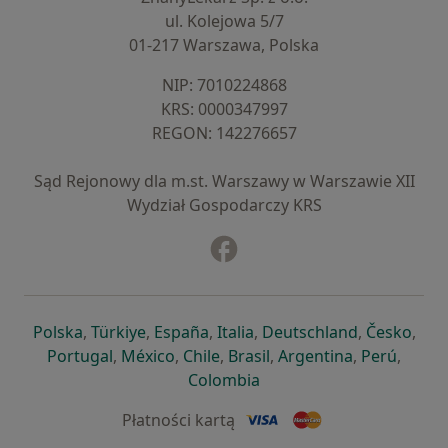
ul. Kolejowa 5/7
01-217 Warszawa, Polska
NIP: ⁠7010224868
KRS: ⁠0000347997
REGON: ⁠142276657
Sąd Rejonowy dla m.st. Warszawy w Warszawie XII
Wydział Gospodarczy KRS
Facebook
otwiera się w nowej karcie
otwiera się w nowej karcie
otwiera się w nowej karcie
otwiera się w nowej karcie
otwiera się w nowej karci
otwiera się
otwi
Polska
,
Türkiye
,
España
,
Italia
,
Deutschland
,
Česko
,
otwiera się w nowej karcie
otwiera się w nowej karcie
otwiera się w nowej karcie
otwiera się w nowej kar
otwiera się 
otwier
Portugal
,
México
,
Chile
,
Brasil
,
Argentina
,
Perú
,
otwiera się w nowej karc
Colombia
Płatności kartą