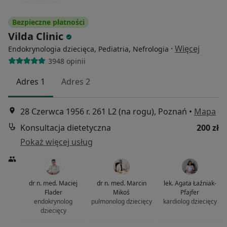
Bezpieczne płatności
Vilda Clinic
·
Więcej
Endokrynologia dziecięca, Pediatria, Nefrologia
3948 opinii
Adres 1
Adres 2
28 Czerwca 1956 r. 261 L2 (na rogu), Poznań
•
Mapa
Konsultacja dietetyczna
200 zł
Pokaż więcej usług
dr n. med. Maciej
dr n. med. Marcin
lek. Agata Łaźniak-
Flader
Mikoś
Pfajfer
endokrynolog
pulmonolog dziecięcy
kardiolog dziecięcy
dziecięcy