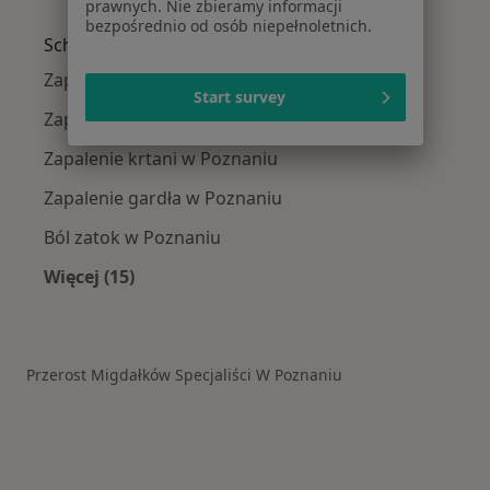
Więcej w kategorii: W pobliżu Poznania
prawnych. Nie zbieramy informacji
bezpośrednio od osób niepełnoletnich.
Schorzenia w Poznaniu
Zapalenie ucha w Poznaniu
Start survey
Zapalenie zatok w Poznaniu
Zapalenie krtani w Poznaniu
Zapalenie gardła w Poznaniu
Ból zatok w Poznaniu
Więcej (15)
Więcej w kategorii: Schorzenia w Poznaniu
Przerost Migdałków Specjaliści W Poznaniu