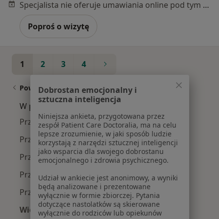
Specjalista nie oferuje umawiania online pod tym adresem.
Poproś o wizytę
1
2
3
4
Powiązane wyszukiwania
Dobrostan emocjonalny i
sztuczna inteligencja
W pobliżu Poznania
Niniejsza ankieta, przygotowana przez
Przerost migdałków w Wrześni
zespół Patient Care Doctoralia, ma na celu
lepsze zrozumienie, w jaki sposób ludzie
Przerost migdałków w Szamotułach
korzystają z narzędzi sztucznej inteligencji
jako wsparcia dla swojego dobrostanu
Przerost migdałków w Rokietnicy
emocjonalnego i zdrowia psychicznego.
Przerost migdałków w Śremie
Udział w ankiecie jest anonimowy, a wyniki
będą analizowane i prezentowane
Przerost migdałków w Gnieznie
wyłącznie w formie zbiorczej. Pytania
dotyczące nastolatków są skierowane
Więcej (6)
wyłącznie do rodziców lub opiekunów