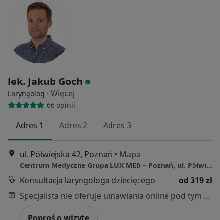
lek. Jakub Goch
·
Więcej
Laryngolog
66 opinii
Adres 1
Adres 2
Adres 3
ul. Półwiejska 42, Poznań
•
Mapa
Centrum Medyczne Grupa LUX MED – Poznań, ul. Półwiejska 42
Konsultacja laryngologa dziecięcego
od 319 zł
Specjalista nie oferuje umawiania online pod tym adresem.
Poproś o wizytę