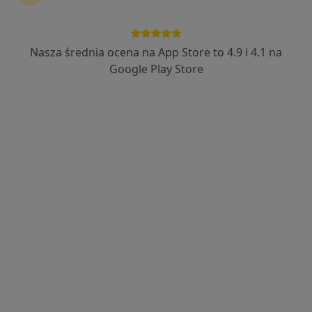
Nasza średnia ocena na App Store to 4.9 i 4.1 na
Wyróżniony
Google Play Store
lek. Anna Pasterska
·
Więcej
Laryngolog
1864 opinie
Adres
Online
Kossaka 4, Poznań
•
Mapa
LEKARZ Prywatne Gabinety Lekarskie
Konsultacja laryngologiczna
290 zł
Specjalista nie oferuje umawiania online pod tym adresem.
Poproś o wizytę