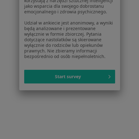
korzystają z narzędzi sztucznej inteligencji
jako wsparcia dla swojego dobrostanu
Brak dostępnych specjalistów z wolnymi terminami w tym centrum medycznym.
emocjonalnego i zdrowia psychicznego.
Udział w ankiecie jest anonimowy, a wyniki
Pokaż profil
będą analizowane i prezentowane
wyłącznie w formie zbiorczej. Pytania
dotyczące nastolatków są skierowane
wyłącznie do rodziców lub opiekunów
prawnych. Nie zbieramy informacji
bezpośrednio od osób niepełnoletnich.
Start survey
lek. Marcin Walczak
·
Więcej
Laryngolog
46 opinii
Zwierzyniecka 15/101, Skrzyżowanie ulic. Zwierzyniecka i Gajowa, Poznań
•
Mapa
VITALIFE
Konsultacja laryngologiczna
od 280 zł