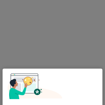
Specjalista nie oferuje umawiania online pod tym adresem.
Poproś o wizytę
Bezpieczne płatności
dr n. med. Grzegorz Kwiatek
·
Więcej
Laryngolog, Stomatolog
716 opinii
Barwicka 14a, Poznań
•
Mapa
Flosmed
Konsultacja laryngologiczna
300 zł