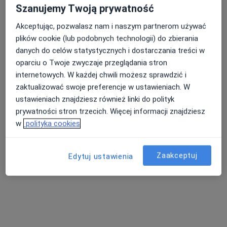
Szanujemy Twoją prywatność
Specjalista nie oferuje umawiania online pod tym adresem.
Akceptując, pozwalasz nam i naszym partnerom używać
Poproś o wizytę
plików cookie (lub podobnych technologii) do zbierania
danych do celów statystycznych i dostarczania treści w
oparciu o Twoje zwyczaje przeglądania stron
internetowych. W każdej chwili możesz sprawdzić i
zaktualizować swoje preferencje w ustawieniach. W
ustawieniach znajdziesz również linki do polityk
prywatności stron trzecich. Więcej informacji znajdziesz
w
polityka cookies
ROTH MEDICA
Zaakceptuj
Edytuj ustawienia
·
Więcej
Laryngologia, Proktologia, Andrologia
3668 opinii
Niecała 1/5, Poznań
•
Mapa
Konsultacja laryngologiczna
250 zł
Pokaż więcej usług