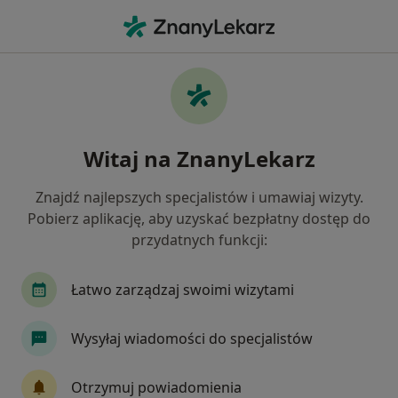
Me
Laryngolog • Grunwald, Poznań, wielkopolskie
Filtry
Ubezpieczenie
Mapa
Laryngolodzy Poznań Grunwald
Witaj na ZnanyLekarz
Jak działają wyniki wyszukiwania
Znajdź najlepszych specjalistów i umawiaj wizyty.
Pobierz aplikację, aby uzyskać bezpłatny dostęp do
Wybierz swoje ubezpieczenie
przydatnych funkcji:
NFZ
Allianz
Enel-med
LUX MED
Łatwo zarządzaj swoimi wizytami
Wysyłaj wiadomości do specjalistów
Otrzymuj powiadomienia