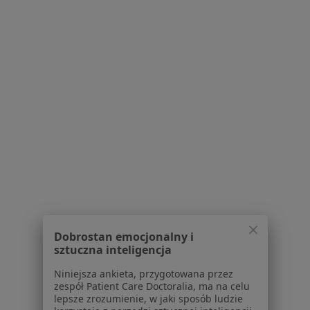
Centrum Medyczne Ułańska
·
Więcej
Laryngologia, Ginekologia, Onkologia
3379 opinii
Ułańska 21/U5, Poznań
•
Mapa
Konsultacja laryngologiczna
300 zł
Dobrostan emocjonalny i
sztuczna inteligencja
Niniejsza ankieta, przygotowana przez
zespół Patient Care Doctoralia, ma na celu
Aleksandra Trzcińska
lepsze zrozumienie, w jaki sposób ludzie
laryngolog