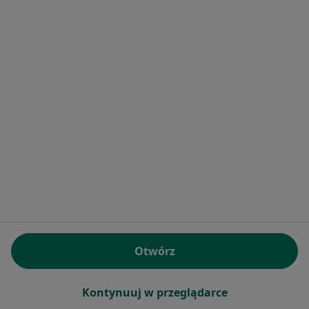
·
Więcej
Laryngolog, Laryngolog dziecięcy
729 opinii
Gąsiorowskich 8/3, Poznań
•
Mapa
PAZDROMED
Konsultacja laryngologiczna
350 zł
Specjalista nie oferuje umawiania online pod tym adresem.
Poproś o wizytę
Otwórz
Gabinety Lekarskie Grochowska 9
Kontynuuj w przeglądarce
·
Więcej
Laryngologia, Chirurgia, Ortopedia