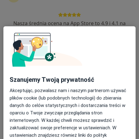
22 opinie
Braniewska 20, Poznań
•
Mapa
Nasza średnia ocena na App Store to 4.9 i 4.1 na
Świat Zdrowia Centrum Medyczne Poznań
Google Play Store
Akceptuje Medicover
Konsultacja laryngologiczna
250 zł
Specjalista nie oferuje umawiania online pod tym adresem.
Poproś o wizytę
Szanujemy Twoją prywatność
Akceptując, pozwalasz nam i naszym partnerom używać
plików cookie (lub podobnych technologii) do zbierania
danych do celów statystycznych i dostarczania treści w
oparciu o Twoje zwyczaje przeglądania stron
internetowych. W każdej chwili możesz sprawdzić i
zaktualizować swoje preferencje w ustawieniach. W
ustawieniach znajdziesz również linki do polityk