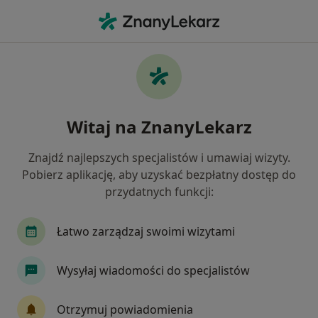
Me
Laryngolog • Poznań, wielkopolskie
Filtry
Ubezpieczenie:
Medicover
20 polecanych laryngologów w Poznaniu z
Witaj na ZnanyLekarz
Medicover
Jak działają wyniki wyszukiwania
Znajdź najlepszych specjalistów i umawiaj wizyty.
Pobierz aplikację, aby uzyskać bezpłatny dostęp do
przydatnych funkcji:
Łatwo zarządzaj swoimi wizytami
Wysyłaj wiadomości do specjalistów
Magdalena Adamowicz
Otrzymuj powiadomienia
·
Więcej
Laryngolog