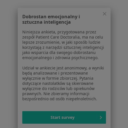
Blog dla pacjentów
Dla profesjonalistów
Dobrostan emocjonalny i
sztuczna inteligencja
Cennik
Dla lekarzy
Niniejsza ankieta, przygotowana przez
zespół Patient Care Doctoralia, ma na celu
Dla placówek medycznych
lepsze zrozumienie, w jaki sposób ludzie
Noa Notes
nowość
korzystają z narzędzi sztucznej inteligencji
Baza wiedzy
jako wsparcia dla swojego dobrostanu
emocjonalnego i zdrowia psychicznego.
Centrum Pomocy dla Specjalisty
Udział w ankiecie jest anonimowy, a wyniki
Kontakt
będą analizowane i prezentowane
ZnanyLekarz - Strona główna
wyłącznie w formie zbiorczej. Pytania
dotyczące nastolatków są skierowane
ZnanyLekarz Sp. z o.o.
wyłącznie do rodziców lub opiekunów
ul. Kolejowa 5/7
prawnych. Nie zbieramy informacji
01-217 Warszawa, Polska
bezpośrednio od osób niepełnoletnich.
NIP: ⁠7010224868
KRS: ⁠0000347997
Start survey
REGON: ⁠142276657