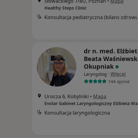
Słowackiego 7/8U, Poznań
•
Mapa
Healthy Steps Clinic
Konsultacja ped
dr n. med. Elżbie
Beata Waśniewsk
Okupniak
·
Więcej
Laryngolog
144 opinie
Urocza 6, Kobylniki
•
Mapa
Konsultacja laryngologiczna