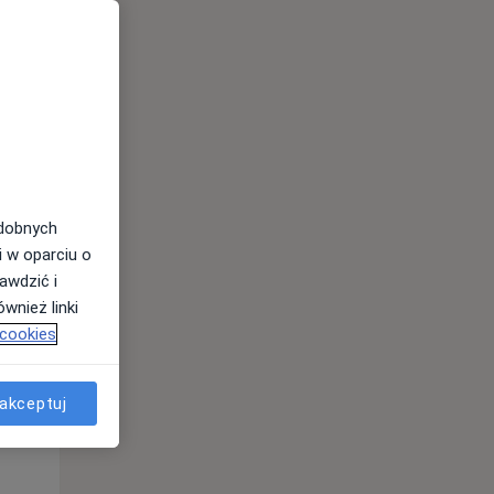
odobnych
i w oparciu o
awdzić i
Wt,
Śr,
Czw,
wnież linki
11 Sie
12 Sie
13 Sie
 cookies
akceptuj