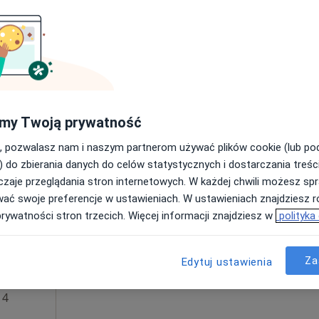
Poproś o wizytę
Online 2
•
Mapa
my Twoją prywatność
159 zł
, pozwalasz nam i naszym partnerom używać plików cookie (lub p
) do zbierania danych do celów statystycznych i dostarczania treśc
zaje przeglądania stron internetowych. W każdej chwili możesz spr
Dziś
Jutro
Ndz,
Pon,
wać swoje preferencje w ustawieniach. W ustawieniach znajdziesz ró
7 Sie
8 Sie
9 Sie
10 Sie
ńska
prywatności stron trzecich. Więcej informacji znajdziesz w
polityka
·
iecięcy
Umawianie online nie jest dostępne
Za
Edytuj ustawienia
Poproś o wizytę
 4