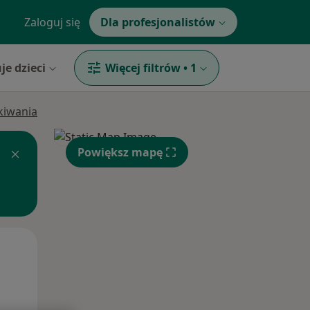
Zaloguj się
Dla profesjonalistów
je dzieci
Więcej filtrów
•
1
ukiwania
Powiększ mapę
Wt,
Śr,
Czw,
11 Sie
12 Sie
13 Sie