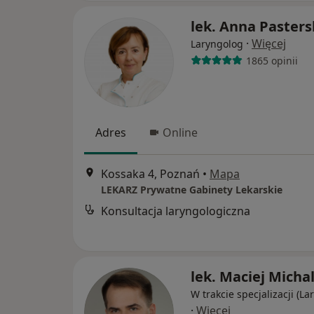
lek. Anna Paster
·
Więcej
Laryngolog
1865 opinii
Adres
Online
Kossaka 4, Poznań
•
Mapa
LEKARZ Prywatne Gabinety Lekarskie
Konsultacja laryngologiczna
lek. Maciej Micha
W trakcie specjalizacji (La
·
Więcej