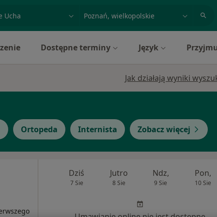
acja, badanie lub nazwisko
miasto lub dzielnica
zenie
Dostępne terminy
Język
Przyjmu
Jak działają wyniki wysz
g
Ortopeda
Internista
Zobacz więcej
Dziś
Jutro
Ndz,
Pon,
7 Sie
8 Sie
9 Sie
10 Sie
ierwszego
Umawianie online nie jest dostępne