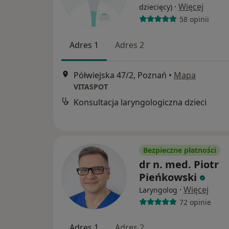
·
Więcej
dziecięcy)
58 opinii
Adres 1
Adres 2
Półwiejska 47/2, Poznań
•
Mapa
VITASPOT
Konsultacja laryngologiczna dzieci
Bezpieczne płatności
dr n. med. Piotr
Pieńkowski
·
Więcej
Laryngolog
72 opinie
Adres 1
Adres 2