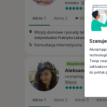
·
Więcej
kontaktu
608 opinii
Adres 1
Adres 2
Online 1
Wizyty domowe i porady telefoniczne, Poznań
Indywidualna Praktyka Lekarska
Szanuje
Konsultacja internistyczna
Akceptując
technologii
Twoje zwyc
Bezpieczne płatności
zaktualizo
Aleksandra Trzci
do polityk 
Laryngolog, Laryngolog dz
Więcej
316 opinii
Adres 1
Adres 2
Adres 3
Adres