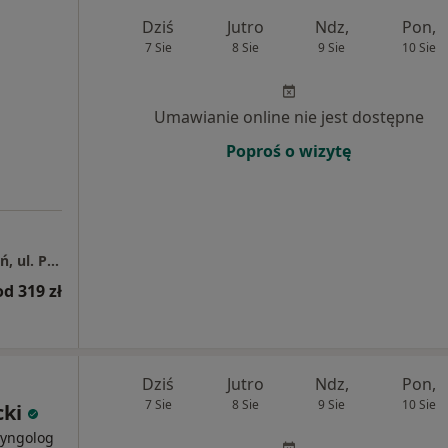
Dziś
Jutro
Ndz,
Pon,
7 Sie
8 Sie
9 Sie
10 Sie
Umawianie online nie jest dostępne
Poproś o wizytę
Centrum Medyczne Grupa LUX MED – Poznań, ul. Półwiejska 42
od 319 zł
Dziś
Jutro
Ndz,
Pon,
7 Sie
8 Sie
9 Sie
10 Sie
cki
aryngolog