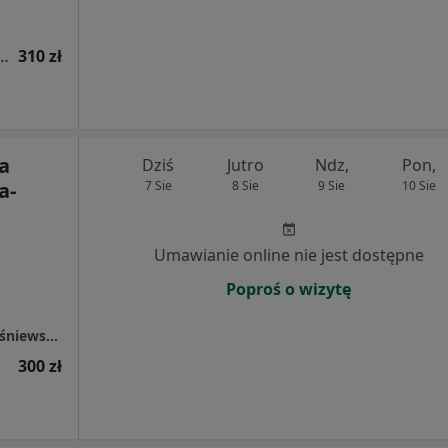
iatryczna (bilans zdrowia dziecka)
310 zł
ta
Dziś
Jutro
Ndz,
Pon,
a-
7 Sie
8 Sie
9 Sie
10 Sie
Umawianie online nie jest dostępne
Poproś o wizytę
Evolar Gabinet Laryngologiczny Elżbieta Waśniewska-Okupniak
300 zł