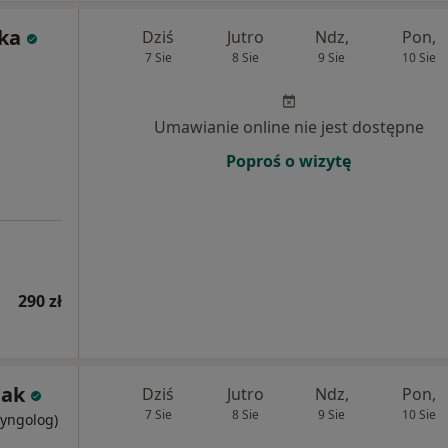
ska
Dziś
Jutro
Ndz,
Pon,
7 Sie
8 Sie
9 Sie
10 Sie
Umawianie online nie jest dostępne
Poproś o wizytę
290 zł
lak
Dziś
Jutro
Ndz,
Pon,
7 Sie
8 Sie
9 Sie
10 Sie
ryngolog)