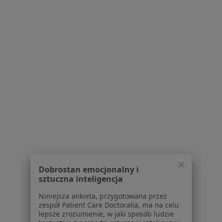
Promienista 6, Poznań
•
Mapa
AGVITA Centrum Zdrowia
Konsultacja laryngologiczna
od 300 zł
Specjalista nie oferuje umawiania online pod tym adresem.
Poproś o wizytę
Dobrostan emocjonalny i
sztuczna inteligencja
Bezpieczne płatności
Niniejsza ankieta, przygotowana przez
dr n. med. Barbara Malinowska
zespół Patient Care Doctoralia, ma na celu
·
Więcej
lepsze zrozumienie, w jaki sposób ludzie
Laryngolog