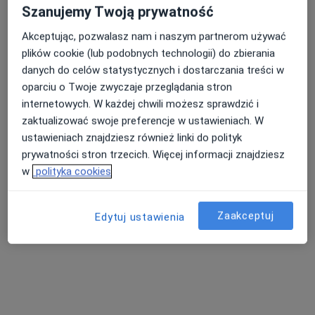
Szanujemy Twoją prywatność
Akceptując, pozwalasz nam i naszym partnerom używać
plików cookie (lub podobnych technologii) do zbierania
Dostępni specjaliści
danych do celów statystycznych i dostarczania treści w
Specjaliści znajdują się poza Suchy Las,
oparciu o Twoje zwyczaje przeglądania stron
wielkopolskie, w obszarach bliskich Twojemu
internetowych. W każdej chwili możesz sprawdzić i
wyszukiwaniu.
zaktualizować swoje preferencje w ustawieniach. W
ustawieniach znajdziesz również linki do polityk
prywatności stron trzecich. Więcej informacji znajdziesz
w
polityka cookies
Zaakceptuj
Edytuj ustawienia
Bezpieczne płatności
dr n. med. Grzegorz Kwiatek
·
Więcej
Laryngolog, Stomatolog