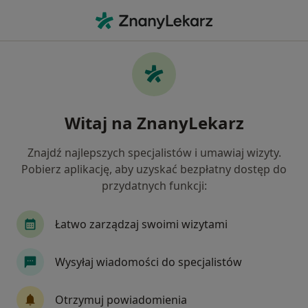
Me
Laryngolog • Suchy Las, wielkopolskie
Filtry
Ubezpieczenie
Mapa
Polecani laryngolodzy w Suchym Lasie
Witaj na ZnanyLekarz
Jak działają wyniki wyszukiwania
Znajdź najlepszych specjalistów i umawiaj wizyty.
Pobierz aplikację, aby uzyskać bezpłatny dostęp do
Wybierz swoje ubezpieczenie
przydatnych funkcji:
LUX MED
Łatwo zarządzaj swoimi wizytami
Wysyłaj wiadomości do specjalistów
Otrzymuj powiadomienia