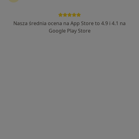
Nasza średnia ocena na App Store to 4.9 i 4.1 na
Wyróżniony
Google Play Store
lek. Paweł Tymrakiewicz
Laryngolog
21 opinii
Straży Ludowej 37, Poznań
•
Mapa
Szpital Podolany
Konsultacja laryngologiczna
350 zł
Specjalista nie oferuje umawiania online pod tym adresem.
Poproś o wizytę