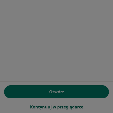
Poproś o wizytę
lek. Dawid Kondratowicz
·
Więcej
Laryngolog
5 opinii
Straży Ludowej 37, Poznań
•
Mapa
Szpital Podolany
Otwórz
Konsultacja laryngologiczna
od 350 zł
Specjalista nie oferuje umawiania online pod tym adresem.
Kontynuuj w przeglądarce