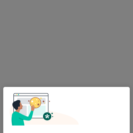
dr n. med. Waldemar Wojnowski
·
Więcej
Laryngolog, Audiolog, foniatra
130 opinii
Adres 1
Adres 2
Obornicka 262, Poznań
•
Mapa
Med-Polonia
Konsultacja laryngologiczna
320 zł
Specjalista nie oferuje umawiania online pod tym adresem.
Poproś o wizytę