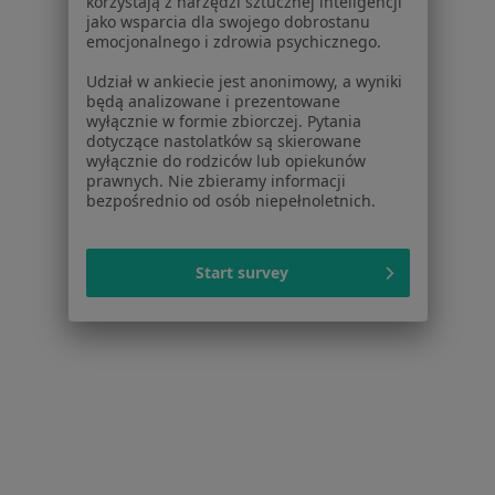
korzystają z narzędzi sztucznej inteligencji
55 opinii
jako wsparcia dla swojego dobrostanu
emocjonalnego i zdrowia psychicznego.
Górecka 1, budynek Skallar, Poznań
•
Mapa
Centrum Medyczne POLMED Oddział Poznań
Udział w ankiecie jest anonimowy, a wyniki
będą analizowane i prezentowane
Konsultacja laryngologiczna
250 zł
wyłącznie w formie zbiorczej. Pytania
dotyczące nastolatków są skierowane
Specjalista nie oferuje umawiania online pod tym adresem.
wyłącznie do rodziców lub opiekunów
prawnych. Nie zbieramy informacji
Poproś o wizytę
bezpośrednio od osób niepełnoletnich.
Start survey
Inni specjaliści w Twojej okolicy
Obecnie nie ma wolnych miejsc. Sprawdź później
nowe oferty.