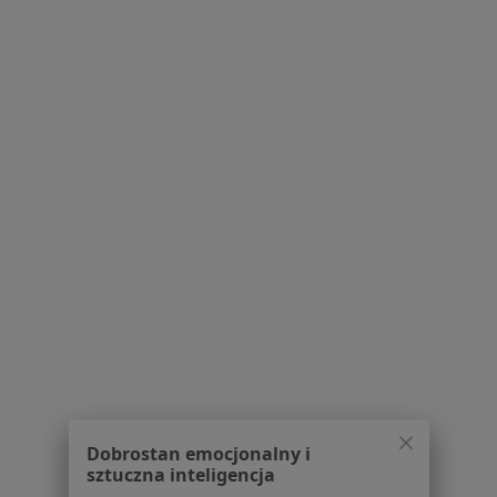
Ostrobramska 130/1, Warszawa
•
Mapa
Szadental lek. Michał Szabelski
Konsultacja ortodontyczna
150 zł
Specjalista nie oferuje umawiania online pod tym adresem.
Poproś o wizytę
1
2
3
4
5
...
26
Powiązane wyszukiwania
W pobliżu Warszawy
Paradontoza w Piasecznie
Paradontoza w Pruszkowie
Paradontoza w Grójcu
Dobrostan emocjonalny i
sztuczna inteligencja
Paradontoza w Legionowie