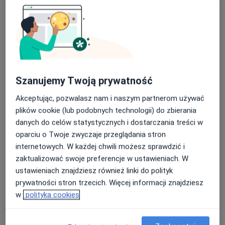
Szanujemy Twoją prywatność
lek. dent. Jolanta Cyburt
Akceptując, pozwalasz nam i naszym partnerom używać
·
Więcej
Stomatolog
plików cookie (lub podobnych technologii) do zbierania
9 opinii
danych do celów statystycznych i dostarczania treści w
oparciu o Twoje zwyczaje przeglądania stron
Adres 1
Adres 2
internetowych. W każdej chwili możesz sprawdzić i
zaktualizować swoje preferencje w ustawieniach. W
Kazimierza Brokla 2, Warszawa
•
Mapa
ustawieniach znajdziesz również linki do polityk
Kupryś Dental Clinic
prywatności stron trzecich. Więcej informacji znajdziesz
Higienizacja
od 390 zł
w
polityka cookies
Specjalista nie oferuje umawiania online pod tym adresem.