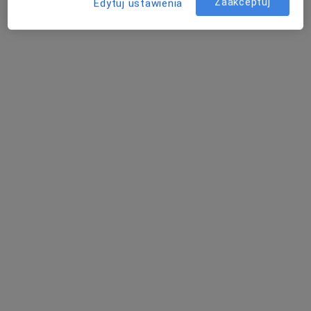
Zaakceptuj
Edytuj ustawienia
Poproś o wizytę
lek. dent. Konrad Zarod
·
Więcej
Stomatolog
257 opinii
Bruna 9 U6, Warszawa
•
Mapa
Alchemia Uśmiechu
Konsultacja stomatologiczna
150 zł
Specjalista nie oferuje umawiania online pod tym adresem.