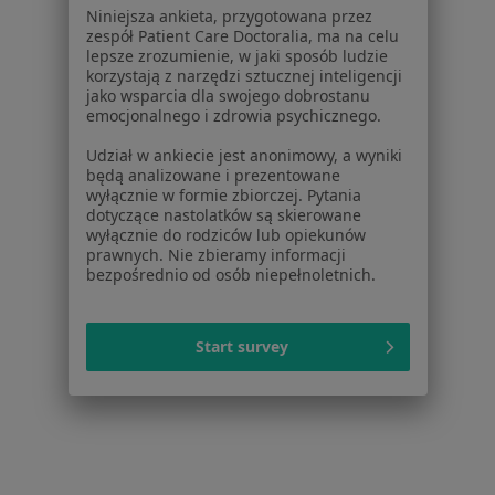
Niniejsza ankieta, przygotowana przez
Paradontoza w Konstancinie-Jeziornie
zespół Patient Care Doctoralia, ma na celu
lepsze zrozumienie, w jaki sposób ludzie
Więcej (12)
korzystają z narzędzi sztucznej inteligencji
jako wsparcia dla swojego dobrostanu
Więcej w kategorii: W pobliżu Warszawy
emocjonalnego i zdrowia psychicznego.
Schorzenia w Warszawie
Udział w ankiecie jest anonimowy, a wyniki
Ból zęba w Warszawie
będą analizowane i prezentowane
wyłącznie w formie zbiorczej. Pytania
Próchnica w Warszawie
dotyczące nastolatków są skierowane
wyłącznie do rodziców lub opiekunów
Nadwrażliwość zębów w Warszawie
prawnych. Nie zbieramy informacji
bezpośrednio od osób niepełnoletnich.
Braki zębowe w Warszawie
Przebarwienia zębów w Warszawie
Start survey
Więcej (15)
Więcej w kategorii: Schorzenia w Warszawie
Strona Główna
Choroby
Paradontoza
Zmień miasto