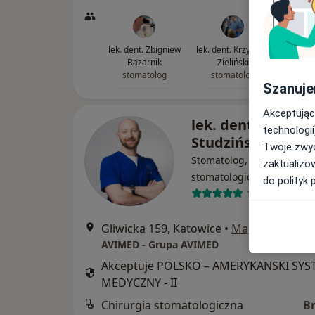
lek. dent. Zbigniew
lek. dent. Krzysztof
Bazarnik
Zieliński
stomatolog
stomatolog
Szanuje
Akceptując
lek. dent. Maciej
technologii
Studziński
Twoje zwyc
Stomatolog, Chirurg
zaktualizo
stomatologiczny
do polityk 
10 opinii
Gliwicka 159, Katowice
•
Mapa
AVIMED - Grupa AVIMED
Akceptuje POLSKO – AMERYKANSKI SY
MEDYCZNY - II
Chirurgia stomatologiczna
B