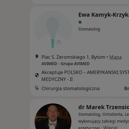
Ewa Kamyk-Krzy
Stomatolog
Plac S. Żeromskiego 1, Bytom
•
Mapa
AVIMED - Grupa AVIMED
Akceptuje POLSKO – AMERYKANSKI SY
MEDYCZNY - II
Chirurgia stomatologiczna
B
dr Marek Trzensi
Stomatolog, Ortodonta, Le
wykonujący zabiegi medy
·
Więcej
estetycznej