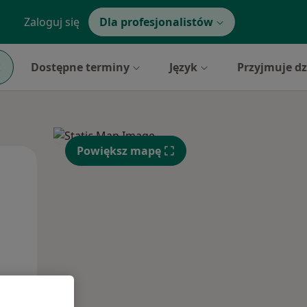
Zaloguj się
Dla profesjonalistów
Dostępne terminy
Język
Przyjmuje dz
Powiększ mapę
Wt,
Śr,
Czw,
11 Sie
12 Sie
13 Sie