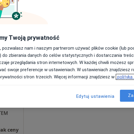
my Twoją prywatność
, pozwalasz nam i naszym partnerom używać plików cookie (lub p
Dziś
Jutro
Ndz,
Pon,
) do zbierania danych do celów statystycznych i dostarczania treśc
7 Sie
8 Sie
9 Sie
10 Sie
zaje przeglądania stron internetowych. W każdej chwili możesz spr
wać swoje preferencje w ustawieniach. W ustawieniach znajdziesz ró
prywatności stron trzecich. Więcej informacji znajdziesz w
polityka
Umawianie online nie jest dostępne
Poproś o wizytę
Za
Edytuj ustawienia
STEM
rak ceny