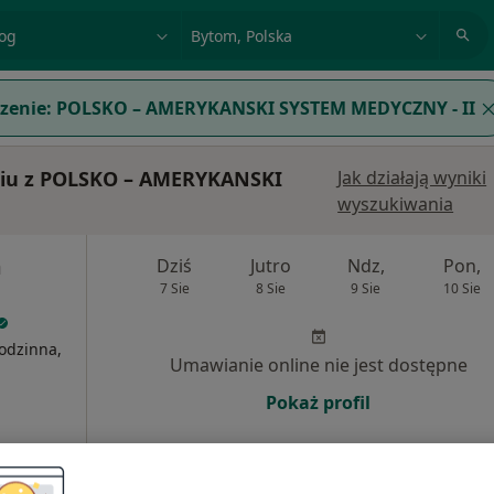
acja, badanie lub nazwisko
miasto lub dzielnica
zenie:
POLSKO – AMERYKANSKI SYSTEM MEDYCZNY - II
miu z POLSKO – AMERYKANSKI
Jak działają wyniki
wyszukiwania
m
Dziś
Jutro
Ndz,
Pon,
7 Sie
8 Sie
9 Sie
10 Sie
odzinna,
Umawianie online nie jest dostępne
Pokaż profil
200 zł