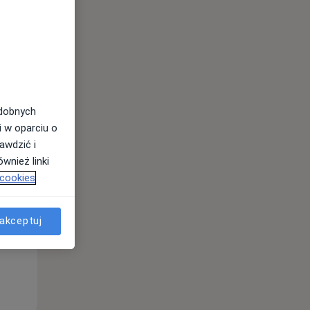
odobnych
Wt,
Śr,
Czw,
i w oparciu o
11 Sie
12 Sie
13 Sie
awdzić i
wnież linki
 cookies
akceptuj