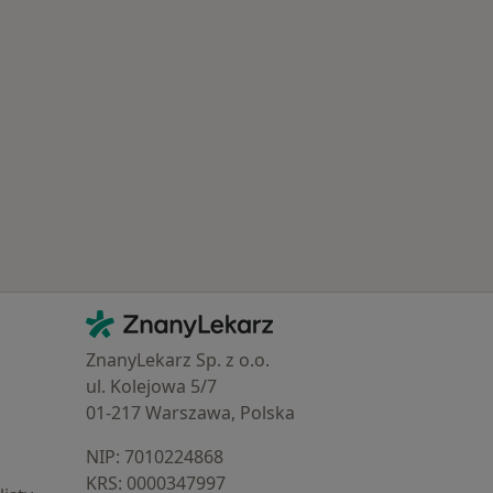
Najczęście leczone choroby
Kontakt
ZnanyLekarz - Strona główna
ZnanyLekarz Sp. z o.o.
ul. Kolejowa 5/7
01-217 Warszawa, Polska
NIP: ⁠7010224868
KRS: ⁠0000347997