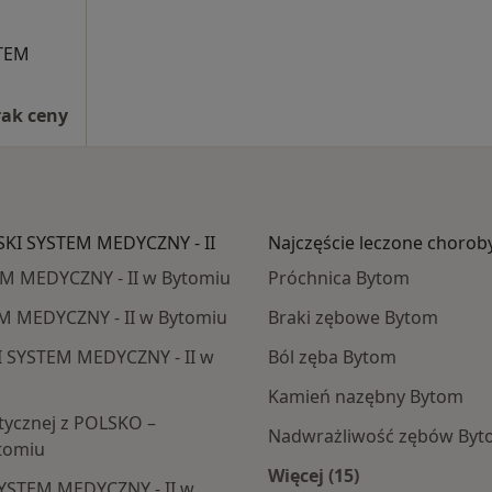
STEM
rak ceny
SKI SYSTEM MEDYCZNY - II
Najczęście leczone chorob
M MEDYCZNY - II w Bytomiu
Próchnica Bytom
M MEDYCZNY - II w Bytomiu
Braki zębowe Bytom
I SYSTEM MEDYCZNY - II w
Ból zęba Bytom
Kamień nazębny Bytom
tycznej z POLSKO –
Nadwrażliwość zębów By
tomiu
Więcej (15)
YSTEM MEDYCZNY - II w