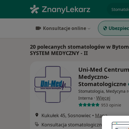
specjaliz
Konsultacje online
Ubezpiec
20 polecanych stomatologów w Byto
SYSTEM MEDYCZNY - II
Uni-Med Centru
Medyczno-
Stomatologiczne
Stomatologia, Medycyna r
·
Więcej
Interna
953 opinie
Kukułek 45, Sosnowiec
•
Mapa
Konsultacja stomatologiczna