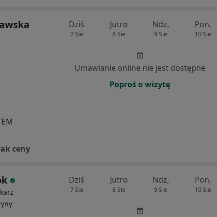
kawska
Dziś
Jutro
Ndz,
Pon,
7 Sie
8 Sie
9 Sie
10 Sie
Umawianie online nie jest dostępne
Poproś o wizytę
STEM
rak ceny
ok
Dziś
Jutro
Ndz,
Pon,
7 Sie
8 Sie
9 Sie
10 Sie
karz
cyny