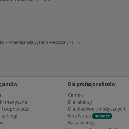
Więcej w kategorii: 
 ramach POLSKO – AMERYKANSKI SYSTEM MEDYCZNY - II
sko – Amerykanski System Medyczny - Ii
asto
Zmień miasto
cjentów
Dla profesjonalistów
e
Cennik
ki medyczne
Dla lekarzy
a i odpowiedzi
Dla placówek medycznych
i zabiegi
Noa Notes
nowość
by
Baza wiedzy