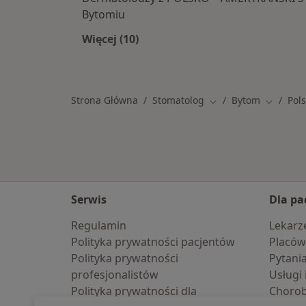
Bytomiu
Więcej (10)
Więcej w kategorii: Specjaliści w
Strona Główna
Stomatolog
Bytom
Pol
Zmień miasto
Zmień mi
Serwis
Dla pa
Regulamin
Lekarz
Polityka prywatności pacjentów
Placów
Polityka prywatności
Pytani
profesjonalistów
Usługi 
Polityka prywatności dla
Choro