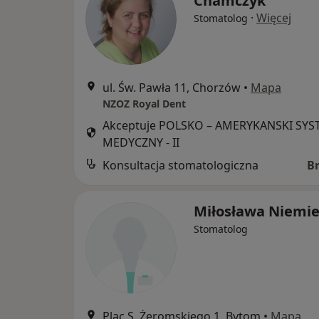
Chamczyk
·
Więcej
Stomatolog
ul. Św. Pawła 11, Chorzów
•
Mapa
NZOZ Royal Dent
Akceptuje POLSKO – AMERYKANSKI SY
MEDYCZNY - II
Konsultacja stomatologiczna
B
Miłosława Niemie
Stomatolog
Plac S. Żeromskiego 1, Bytom
•
Mapa