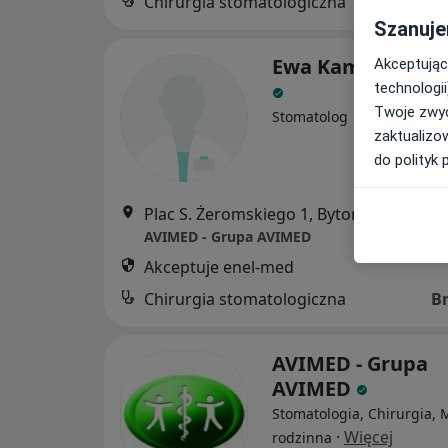
Chirurgia stomatologiczna
B
Szanuje
Ewa Kamyk-Krzy
Akceptując
technologii
Twoje zwyc
Stomatolog
zaktualizo
do polityk 
Plac S. Żeromskiego 1, Bytom
•
Mapa
AVIMED - Grupa AVIMED
Akceptuje enel-med
Chirurgia stomatologiczna
B
AVIMED - Grupa
AVIMED
Stomatologia, Chirurgia,
·
Więcej
rodzinna