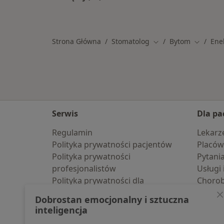
Więcej w kategorii: Specjaliści w r
Strona Główna
Stomatolog
Bytom
Ene
Zmień miasto
Zmień mi
Serwis
Dla pa
Regulamin
Lekarz
Polityka prywatności pacjentów
Placów
Polityka prywatności
Pytani
profesjonalistów
Usługi 
Polityka prywatności dla
Choro
profesjonalistów, których dane
Pomoc
Dobrostan emocjonalny i sztuczna
pozyskaliśmy samodzielnie
Aplika
inteligencja
Polityka cookies
Blog d