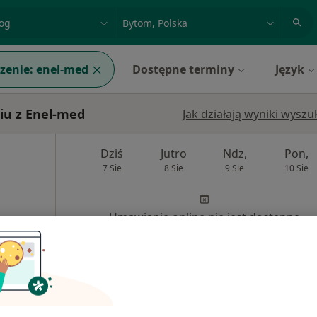
acja, badanie lub nazwisko
miasto lub dzielnica
zenie:
enel-med
Dostępne terminy
Język
iu z Enel-med
Jak działają wyniki wysz
Dziś
Jutro
Ndz,
Pon,
7 Sie
8 Sie
9 Sie
10 Sie
Umawianie online nie jest dostępne
Poproś o wizytę