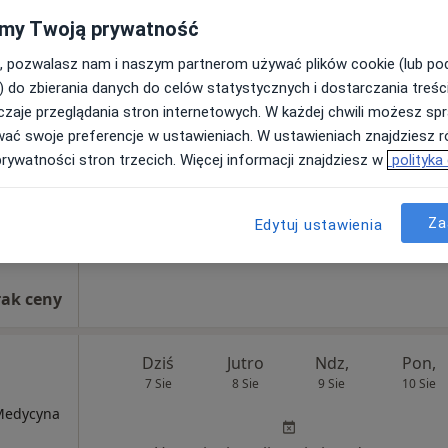
rak ceny
my Twoją prywatność
kawska
Dziś
Jutro
Ndz,
Pon,
, pozwalasz nam i naszym partnerom używać plików cookie (lub p
7 Sie
8 Sie
9 Sie
10 Sie
) do zbierania danych do celów statystycznych i dostarczania treśc
zaje przeglądania stron internetowych. W każdej chwili możesz spr
wać swoje preferencje w ustawieniach. W ustawieniach znajdziesz ró
Umawianie online nie jest dostępne
prywatności stron trzecich. Więcej informacji znajdziesz w
polityka
Poproś o wizytę
Za
Edytuj ustawienia
rak ceny
Dziś
Jutro
Ndz,
Pon,
7 Sie
8 Sie
9 Sie
10 Sie
 Medycyna