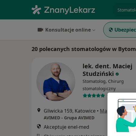
specjaliz
Konsultacje online
Ubezpiec
20 polecanych stomatologów w Bytom
lek. dent. Maciej
Studziński
Stomatolog, Chirurg
stomatologiczny
10 opinii
Gliwicka 159, Katowice
•
Mapa
AVIMED - Grupa AVIMED
Akceptuje enel-med