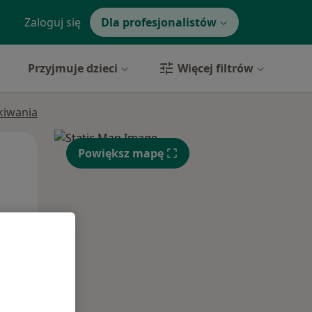
Zaloguj się
Dla profesjonalistów
Przyjmuje dzieci
Więcej filtrów
ukiwania
Wt,
Śr,
Czw,
Powiększ mapę
11 Sie
12 Sie
13 Sie