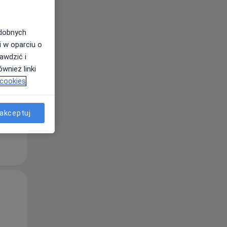
Wt,
Śr,
Czw,
odobnych
11 Sie
12 Sie
13 Sie
i w oparciu o
awdzić i
wnież linki
 cookies
akceptuj
Wt,
Śr,
Czw,
11 Sie
12 Sie
13 Sie