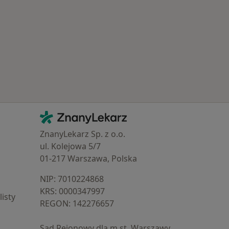
Najczęście leczone choroby
Kontakt
ZnanyLekarz - Strona główna
ZnanyLekarz Sp. z o.o.
ul. Kolejowa 5/7
01-217 Warszawa, Polska
NIP: ⁠7010224868
KRS: ⁠0000347997
isty
REGON: ⁠142276657
Sąd Rejonowy dla m.st. Warszawy