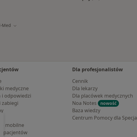
amach Enel-med
Więcej w kategorii: 
l-Med
asto
Zmień miasto
cjentów
Dla profesjonalistów
e
Cennik
ki medyczne
Dla lekarzy
a i odpowiedzi
Dla placówek medycznych
i zabiegi
Noa Notes
nowość
by
Baza wiedzy
Centrum Pomocy dla Specjal
cje mobilne
la pacjentów