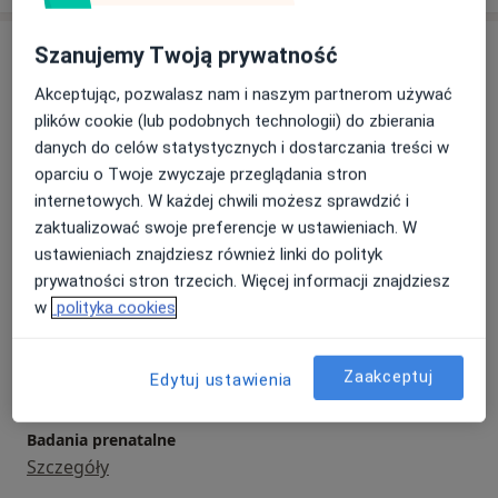
Usługi i ceny
Szanujemy Twoją prywatność
Konsultacja ginekologiczna
Akceptując, pozwalasz nam i naszym partnerom używać
Szczegóły
plików cookie (lub podobnych technologii) do zbierania
danych do celów statystycznych i dostarczania treści w
oparciu o Twoje zwyczaje przeglądania stron
Antykoncepcja
internetowych. W każdej chwili możesz sprawdzić i
Szczegóły
zaktualizować swoje preferencje w ustawieniach. W
ustawieniach znajdziesz również linki do polityk
Badania drożności jajowodów
prywatności stron trzecich. Więcej informacji znajdziesz
Szczegóły
w
polityka cookies
Badania hormonalne
Zaakceptuj
Szczegóły
Edytuj ustawienia
Badania prenatalne
Szczegóły