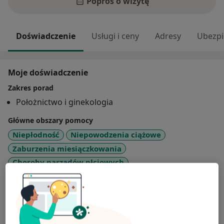
Poproś o wizytę
Doświadczenie
Usługi i ceny
Adresy
Ubezpi
Moje doświadczenie
Zakres porad
Położnictwo i ginekologia
Główne obszary pomocy
Niepłodność
Niepowodzenia ciążowe
Zaburzenia miesiączkowania
Choroby narządów płciowych
a11y_sr_more_diseases
Infekcje dróg rodnych
+3
Pokaż więcej
o doświadczeniu