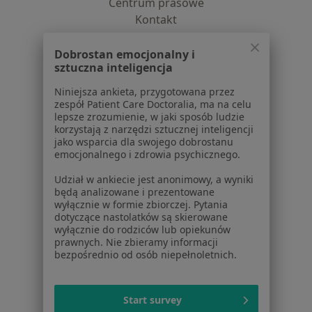
Centrum prasowe
Kontakt
Dla pacjentów
Dobrostan emocjonalny i
sztuczna inteligencja
Lekarze
Placówki medyczne
Niniejsza ankieta, przygotowana przez
zespół Patient Care Doctoralia, ma na celu
Pytania i odpowiedzi
lepsze zrozumienie, w jaki sposób ludzie
Usługi i zabiegi
korzystają z narzędzi sztucznej inteligencji
Choroby
jako wsparcia dla swojego dobrostanu
emocjonalnego i zdrowia psychicznego.
Pomoc
Aplikacje mobilne
Udział w ankiecie jest anonimowy, a wyniki
Blog dla pacjentów
będą analizowane i prezentowane
wyłącznie w formie zbiorczej. Pytania
Dla profesjonalistów
dotyczące nastolatków są skierowane
wyłącznie do rodziców lub opiekunów
Cennik
prawnych. Nie zbieramy informacji
bezpośrednio od osób niepełnoletnich.
Dla lekarzy
Dla placówek medycznych
Noa Notes
nowość
Start survey
Baza wiedzy