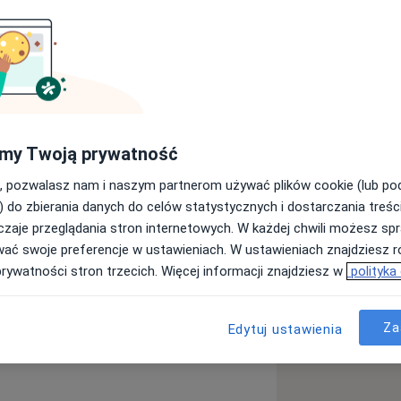
adczeniem.
zepukliny, żylaków kończyn dolnych,
my Twoją prywatność
 brzusznej. Wykonuję także badania
 doppler tętnic i żył.
, pozwalasz nam i naszym partnerom używać plików cookie (lub p
) do zbierania danych do celów statystycznych i dostarczania treśc
Akademii Medycznej w Łodzi.
zaje przeglądania stron internetowych. W każdej chwili możesz spr
ąpień naukowych.
wać swoje preferencje w ustawieniach. W ustawieniach znajdziesz ró
prywatności stron trzecich. Więcej informacji znajdziesz w
polityka
e Chirurgii Ogólnej, Onkologicznej i
ansfuzjologii w Warszawie.
Za
Edytuj ustawienia
a11y_sr_more_diseases
ak jelita grubego
Dyskopatia
+9