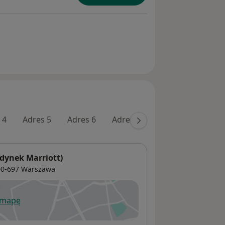
 4
Adres 5
Adres 6
Adres 7
dynek Marriott)
00-697
Warszawa
 mapę
wiera się w nowej karcie