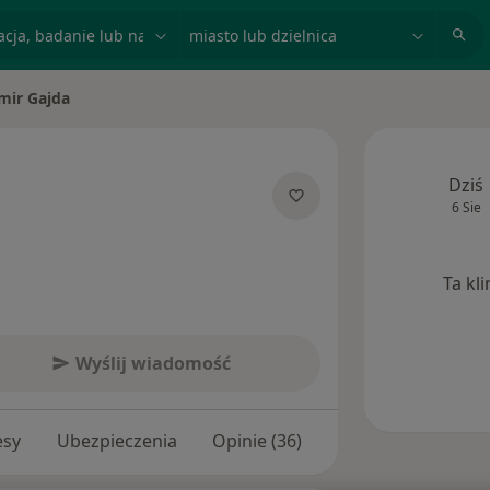
acja, badanie lub nazwisko
miasto lub dzielnica
mir Gajda
to
Dziś
6 Sie
lizacjach
Ta kl
Wyślij wiadomość
esy
Ubezpieczenia
Opinie (36)