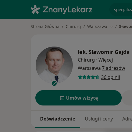
specjaliz
Strona Główna
Chirurg
Warszawa
Sławo
Zmień mias
lek.
Sławomir Gajda
O specja
Chirurg
·
Więcej
Warszawa
7 adresów
36 opinii
Umów wizytę
Doświadczenie
Usługi i ceny
Adr