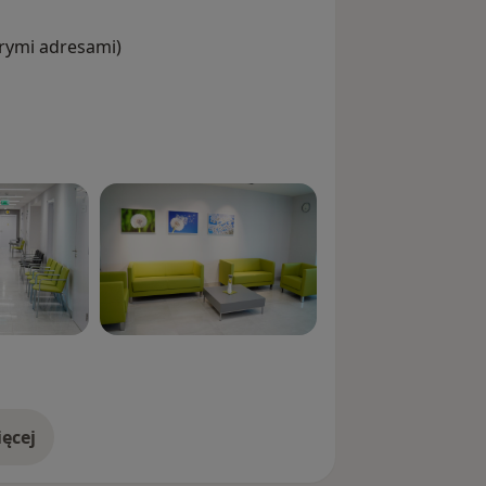
órymi adresami)
ęcej
doświadczeniu