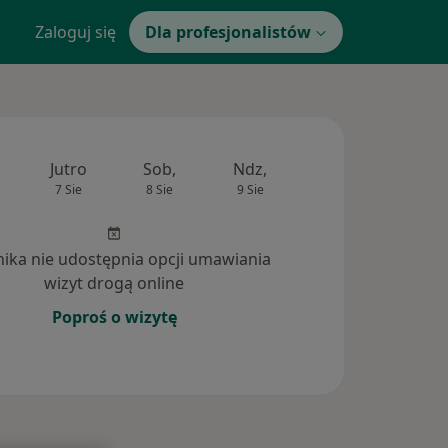
Zaloguj się
Dla profesjonalistów
Jutro
Sob,
Ndz,
Pon,
Wt,
7 Sie
8 Sie
9 Sie
10 Sie
11 Si
inika nie udostępnia opcji umawiania
wizyt drogą online
Poproś o wizytę