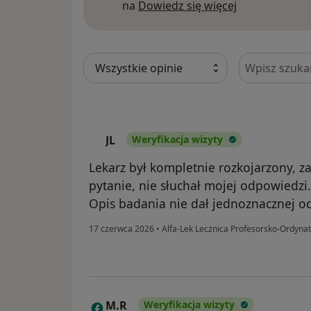
Dowiedz się w
na
Dowiedz się więcej
Szukaj w opi
JL
Weryfikacja wizyty
J
Lekarz był kompletnie rozkojarzony, z
pytanie, nie słuchał mojej odpowiedzi
Opis badania nie dał jednoznacznej o
17 czerwca 2026
•
Alfa-Lek Lecznica Profesorsko-Ordyna
M.R
Weryfikacja wizyty
M