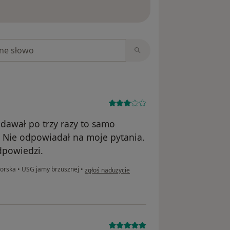
ięcej o opiniach
niach
adawał po trzy razy to samo
. Nie odpowiadał na moje pytania.
dpowiedzi.
w opinii użytkownika JL
torska
•
USG jamy brzusznej
•
zgłoś nadużycie