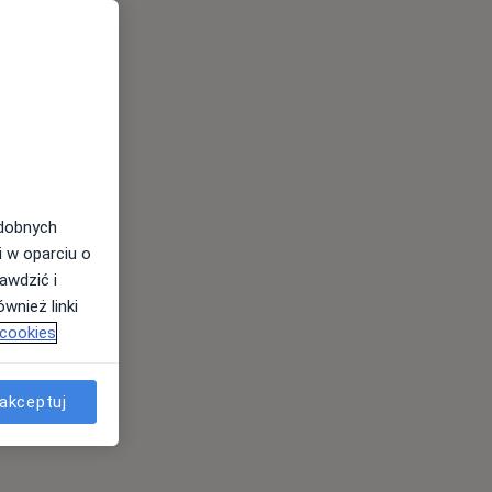
odobnych
i w oparciu o
awdzić i
wnież linki
 cookies
akceptuj