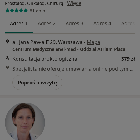
·
Więcej
Proktolog, Onkolog, Chirurg
81 opinii
Adres 1
Adres 2
Adres 3
Adres 4
Adres 5
al. Jana Pawła II 29, Warszawa
•
Mapa
Centrum Medyczne enel-med - Oddział Atrium Plaza
Konsultacja proktologiczna
379 zł
Specjalista nie oferuje umawiania online pod tym adresem.
Poproś o wizytę