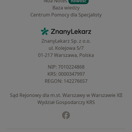
Noa Notes
nowość
Baza wiedzy
Centrum Pomocy dla Specjalisty
Kontakt
ZnanyLekarz - Strona główna
ZnanyLekarz Sp. z o.o.
ul. Kolejowa 5/7
01-217 Warszawa, Polska
NIP: ⁠7010224868
KRS: ⁠0000347997
REGON: ⁠142276657
Sąd Rejonowy dla m.st. Warszawy w Warszawie XII
Wydział Gospodarczy KRS
Facebook
otwiera się w nowej karcie