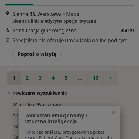
Sienna 86, Warszawa
•
Mapa
Sienna Clinic Medycyna Specjalistyczna
Konsultacja ginekologiczna
350 zł
Specjalista nie oferuje umawiania online pod tym adresem.
Poproś o wizytę
1
2
3
4
5
...
16
Powiązane wyszukiwania
W pobliżu Warszawy
Rak szyjki macicy w Piasecznie
Dobrostan emocjonalny i
sztuczna inteligencja
Rak szyjki macicy w Pruszkowie
Niniejsza ankieta, przygotowana przez
Rak szyjki macicy w Grójcu
zespół Patient Care Doctoralia, ma na celu