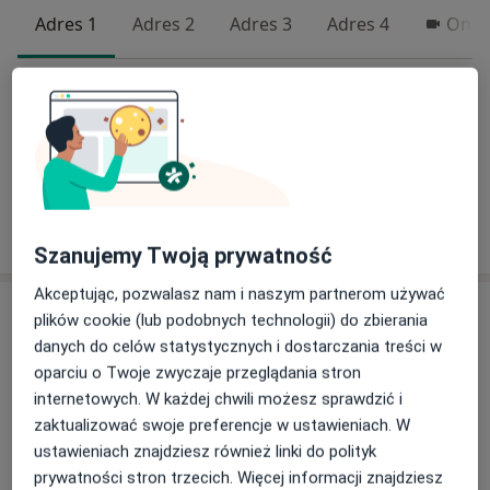
Adres 1
Adres 2
Adres 3
Adres 4
Onli
Przewodowa 107, Warszawa
•
Mapa
Ginekologia Grochecka
Konsultacja ginekologiczna
400 zł
Specjalista nie oferuje umawiania online pod tym adresem.
Poproś o wizytę
Szanujemy Twoją prywatność
Akceptując, pozwalasz nam i naszym partnerom używać
plików cookie (lub podobnych technologii) do zbierania
danych do celów statystycznych i dostarczania treści w
oparciu o Twoje zwyczaje przeglądania stron
internetowych. W każdej chwili możesz sprawdzić i
zaktualizować swoje preferencje w ustawieniach. W
ustawieniach znajdziesz również linki do polityk
lek. Katarzyna Jaroszewska
prywatności stron trzecich. Więcej informacji znajdziesz