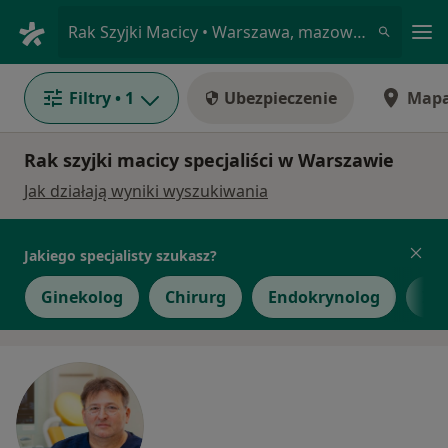
Me
Rak Szyjki Macicy • Warszawa, mazowieckie
Filtry
• 1
Ubezpieczenie
Map
Rak szyjki macicy specjaliści w Warszawie
Jak działają wyniki wyszukiwania
Jakiego specjalisty szukasz?
Ginekolog
Chirurg
Endokrynolog
Int