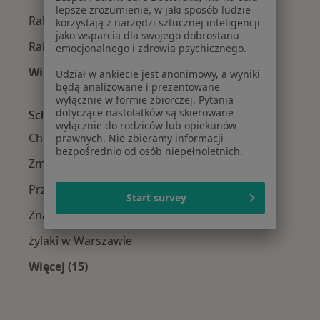
lepsze zrozumienie, w jaki sposób ludzie
Rak szyjki macicy w Grodzisku Mazowieckim
korzystają z narzędzi sztucznej inteligencji
jako wsparcia dla swojego dobrostanu
Rak szyjki macicy w Piastowie
emocjonalnego i zdrowia psychicznego.
Więcej (10)
Udział w ankiecie jest anonimowy, a wyniki
będą analizowane i prezentowane
Więcej w kategorii: W pobliżu Warszawy
wyłącznie w formie zbiorczej. Pytania
dotyczące nastolatków są skierowane
Schorzenia w Warszawie
wyłącznie do rodziców lub opiekunów
Choroby chirurgiczne w Warszawie
prawnych. Nie zbieramy informacji
bezpośrednio od osób niepełnoletnich.
Zmiany skórne w Warszawie
Przepuklina w Warszawie
Start survey
Znamiona w Warszawie
żylaki w Warszawie
Więcej (15)
Więcej w kategorii: Schorzenia w Warszawie