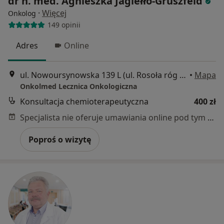
dr n. med. Agnieszka Jagiełło-Gruszfeld
·
Więcej
Onkolog
149 opinii
Adres
Online
ul. Nowoursynowska 139 L (ul. Rosoła róg Płaskowickiej), Warszawa
•
Mapa
Onkolmed Lecznica Onkologiczna
Konsultacja chemioterapeutyczna
400 zł
Specjalista nie oferuje umawiania online pod tym adresem.
Poproś o wizytę