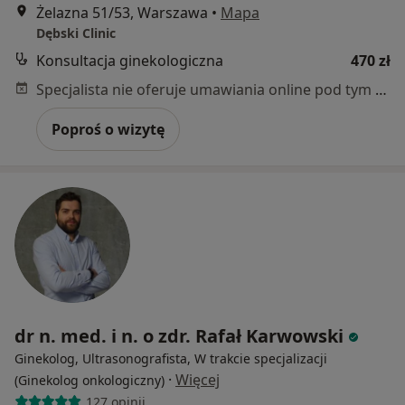
Żelazna 51/53, Warszawa
•
Mapa
Dębski Clinic
Konsultacja ginekologiczna
470 zł
Specjalista nie oferuje umawiania online pod tym adresem.
Poproś o wizytę
dr n. med. i n. o zdr. Rafał Karwowski
Ginekolog, Ultrasonografista, W trakcie specjalizacji
·
Więcej
(Ginekolog onkologiczny)
127 opinii