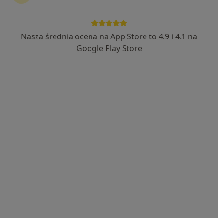
Nasza średnia ocena na App Store to 4.9 i 4.1 na
Bezpieczne płatności
Skupienie na pacjencie
Google Play Store
mgr Dawid Nadratowski
·
Więcej
Fizjoterapeuta
67 opinii
Jelitkowska 47, Gdańsk
•
Mapa
Marina Zdrowia
Elektroliza EPTE
200 zł
Specjalista nie oferuje umawiania online pod tym adresem.
Poproś o wizytę