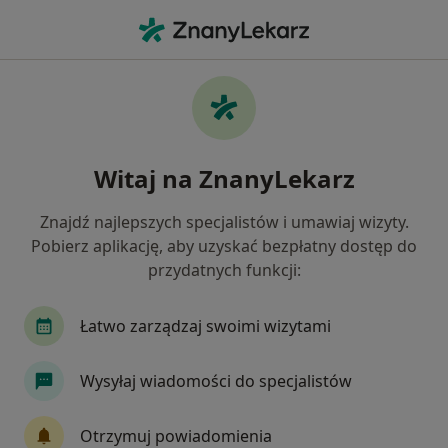
Me
Ból Pleców • Sopot, pomorskie
Filtry
• 1
Ubezpieczenie
Map
Ból pleców specjaliści w Sopocie
Witaj na ZnanyLekarz
Jak działają wyniki wyszukiwania
Znajdź najlepszych specjalistów i umawiaj wizyty.
Pobierz aplikację, aby uzyskać bezpłatny dostęp do
Jakiego specjalisty szukasz?
przydatnych funkcji:
Fizjoterapeuta
Neurochirurg
Ortopeda
Łatwo zarządzaj swoimi wizytami
Wysyłaj wiadomości do specjalistów
Otrzymuj powiadomienia