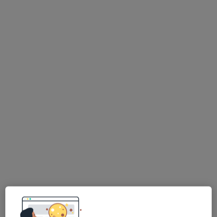
Bezpieczne płatności
mgr Anna Juszczak
·
Więcej
Fizjoterapeuta
11 opinii
Jelitkowska 47, Gdańsk
•
Mapa
Marina Zdrowia
Drenaż limfatyczny
220 zł
Specjalista nie oferuje umawiania online pod tym adresem.
Poproś o wizytę