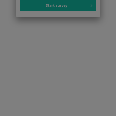
Więcej (15)
Start survey
Więcej w kategorii: Schorzenia w Sopocie
Strona Główna
Choroby
Ból Pleców
Sopot
Zmień miasto
Zmień mia
Serwis
Regulamin
Polityka prywatności pacjentów
Polityka prywatności profesjonalistów
Polityka prywatności dla profesjonalistów, których
dane pozyskaliśmy samodzielnie
Polityka cookies
Jak działają wyniki wyszukiwania