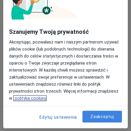
Szanujemy Twoją prywatność
mgr Szymon Bardo
Akceptując, pozwalasz nam i naszym partnerom używać
plików cookie (lub podobnych technologii) do zbierania
·
Więcej
Fizjoterapeuta
danych do celów statystycznych i dostarczania treści w
219 opinii
oparciu o Twoje zwyczaje przeglądania stron
Aleja Niepodległości 698A, Sopot
•
Mapa
internetowych. W każdej chwili możesz sprawdzić i
REHAB
zaktualizować swoje preferencje w ustawieniach. W
Konsultacja fizjoterapeutyczna
200 zł
ustawieniach znajdziesz również linki do polityk
prywatności stron trzecich. Więcej informacji znajdziesz
Specjalista nie oferuje umawiania online pod tym adresem.
w
polityka cookies
Poproś o wizytę
Zaakceptuj
Edytuj ustawienia