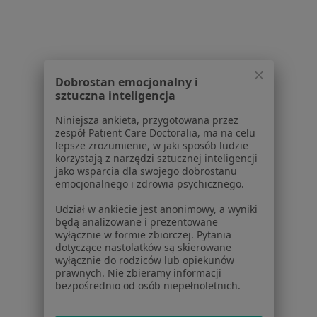
Ból pleców w Gdańsku
Ból pleców w Gdyni
Ból pleców w Wejherowie
Dobrostan emocjonalny i
Ból pleców w Rumi
sztuczna inteligencja
Ból pleców w Pruszczu Gdańskim
Niniejsza ankieta, przygotowana przez
zespół Patient Care Doctoralia, ma na celu
Więcej (13)
lepsze zrozumienie, w jaki sposób ludzie
Więcej w kategorii: W pobliżu Sopotu
korzystają z narzędzi sztucznej inteligencji
jako wsparcia dla swojego dobrostanu
Schorzenia w Sopocie
emocjonalnego i zdrowia psychicznego.
Nadciśnienie tętnicze w Sopocie
Udział w ankiecie jest anonimowy, a wyniki
będą analizowane i prezentowane
Choroby układu oddechowego w Sopocie
wyłącznie w formie zbiorczej. Pytania
dotyczące nastolatków są skierowane
Niewydolność serca w Sopocie
wyłącznie do rodziców lub opiekunów
prawnych. Nie zbieramy informacji
Otyłość w Sopocie
bezpośrednio od osób niepełnoletnich.
Sarkoidoza w Sopocie