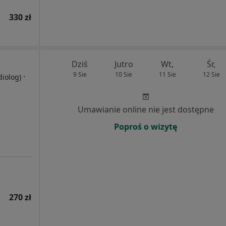
330 zł
Dziś
Jutro
Wt,
Śr,
9 Sie
10 Sie
11 Sie
12 Sie
·
diolog)
Umawianie online nie jest dostępne
Poproś o wizytę
270 zł