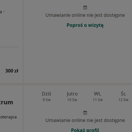
·
ta
Umawianie online nie jest dostępne
Poproś o wizytę
300 zł
Dziś
Jutro
Wt,
Śr,
9 Sie
10 Sie
11 Sie
12 Sie
trum
joterapia
Umawianie online nie jest dostępne
Pokaż profil