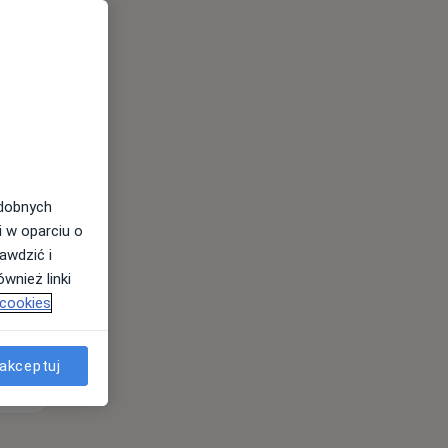
Czw,
Pt,
Sob,
13 Sie
14 Sie
15 Sie
odobnych
i w oparciu o
awdzić i
wnież linki
 cookies
akceptuj