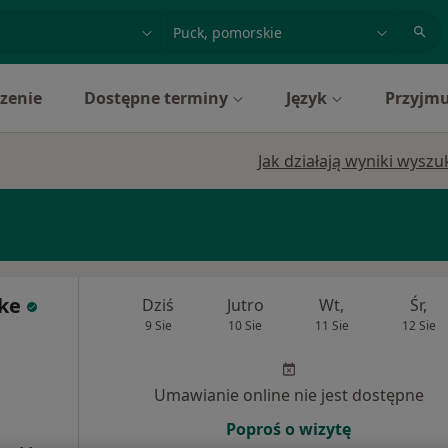
acja, badanie lub nazwisko
miasto lub dzielnica
zenie
Dostępne terminy
Język
Przyjmu
Jak działają wyniki wysz
fke
Dziś
Jutro
Wt,
Śr,
9 Sie
10 Sie
11 Sie
12 Sie
Umawianie online nie jest dostępne
Poproś o wizytę