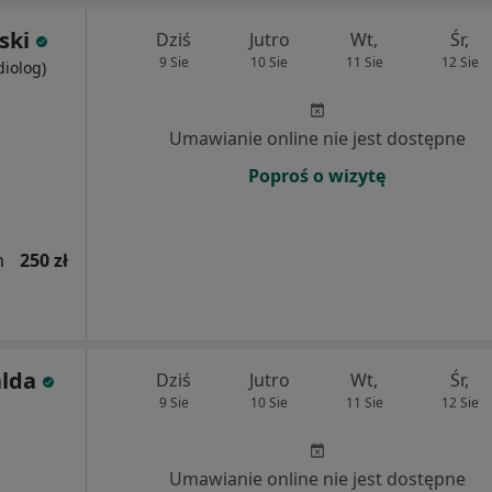
ski
Dziś
Jutro
Wt,
Śr,
9 Sie
10 Sie
11 Sie
12 Sie
diolog)
Umawianie online nie jest dostępne
Poproś o wizytę
h
250 zł
alda
Dziś
Jutro
Wt,
Śr,
9 Sie
10 Sie
11 Sie
12 Sie
Umawianie online nie jest dostępne