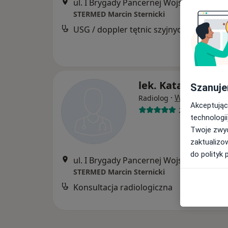
ul. I Brygady Pancernej Wojska Polskiego 36, Wejherowo
STERMED Marcin Sternicki
USG / doppler tętnic szyjnych
lek. Katarzyna Wi
Szanuje
·
Więcej
Radiolog
Akceptując
291 opinii
technologii
Twoje zwyc
zaktualizo
do polityk 
ul. I Brygady Pancernej Wojska Polskiego 36, Wejherowo
STERMED Marcin Sternicki
Konsultacja radiologiczna
B