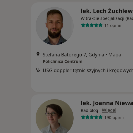
lek. Lech Żuchlew
W trakcie specjalizacji (Ra
11 opinii
Stefana Batorego 7, Gdynia
•
Mapa
Policlinica Centrum
USG doppler tętnic szyjnych i kręgowyc
lek. Joanna Niew
·
Więcej
Radiolog
190 opinii