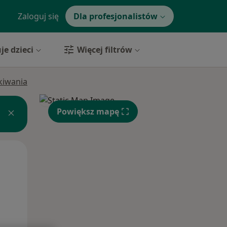
Zaloguj się
Dla profesjonalistów
je dzieci
Więcej filtrów
ukiwania
Powiększ mapę
Czw,
Pt,
Sob,
13 Sie
14 Sie
15 Sie