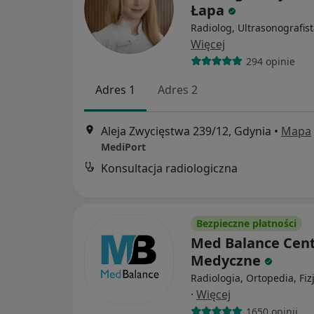
Łapa
Radiolog, Ultrasonografis
Więcej
294 opinie
Adres 1
Adres 2
Aleja Zwycięstwa 239/12, Gdynia
•
Mapa
MediPort
Konsultacja radiologiczna
Bezpieczne płatności
Med Balance Cen
Medyczne
Radiologia, Ortopedia, Fiz
·
Więcej
1650 opinii