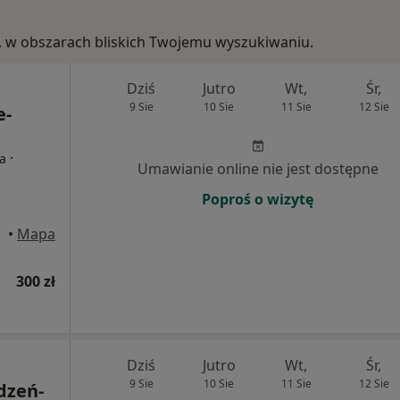
e, w obszarach bliskich Twojemu wyszukiwaniu.
Dziś
Jutro
Wt,
Śr,
9 Sie
10 Sie
11 Sie
12 Sie
e-
·
ta
Umawianie online nie jest dostępne
Poproś o wizytę
•
Mapa
300 zł
Dziś
Jutro
Wt,
Śr,
9 Sie
10 Sie
11 Sie
12 Sie
dzeń-