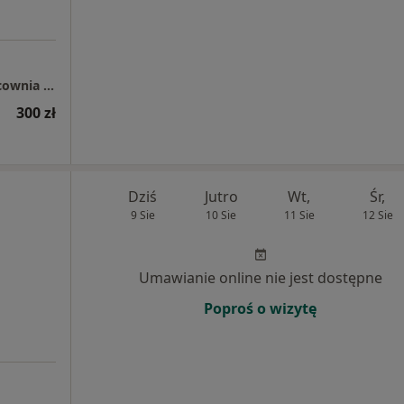
PRO FEMINA : Gabinet Ginekologiczny i Pracownia Badań Usg
300 zł
Dziś
Jutro
Wt,
Śr,
9 Sie
10 Sie
11 Sie
12 Sie
Umawianie online nie jest dostępne
Poproś o wizytę