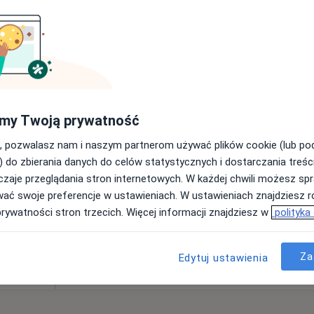
•
Mapa
300 zł
dłak
Dziś
Jutro
Wt,
Śr,
my Twoją prywatność
9 Sie
10 Sie
11 Sie
12 Sie
, pozwalasz nam i naszym partnerom używać plików cookie (lub p
) do zbierania danych do celów statystycznych i dostarczania treśc
zaje przeglądania stron internetowych. W każdej chwili możesz spr
Brak kalendarza w Twojej lokalizacji.
wać swoje preferencje w ustawieniach. W ustawieniach znajdziesz ró
Pokaż adresy z kalendarzem
prywatności stron trzecich. Więcej informacji znajdziesz w
polityka
•
Mapa
Za
rak ceny
Edytuj ustawienia