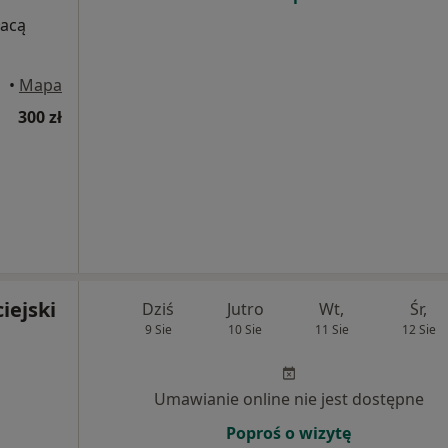
łacą
•
Mapa
300 zł
iejski
Dziś
Jutro
Wt,
Śr,
9 Sie
10 Sie
11 Sie
12 Sie
Umawianie online nie jest dostępne
Poproś o wizytę