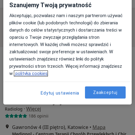
Szanujemy Twoją prywatność
Akceptując, pozwalasz nam i naszym partnerom używać
Dostępni specjaliści
plików cookie (lub podobnych technologii) do zbierania
danych do celów statystycznych i dostarczania treści w
Specjaliści znajdują się poza Bieruń, śląskie, w
oparciu o Twoje zwyczaje przeglądania stron
obszarach bliskich Twojemu wyszukiwaniu.
internetowych. W każdej chwili możesz sprawdzić i
zaktualizować swoje preferencje w ustawieniach. W
ustawieniach znajdziesz również linki do polityk
prywatności stron trzecich. Więcej informacji znajdziesz
w
polityka cookies
Zaakceptuj
Edytuj ustawienia
lek. Olena Aleksyeyenko
·
Więcej
Radiolog
186 opinii
Gawronów 4 (III piętro), Katowice
•
Mapa
Mediqpol - Centrum Terapii Chorób Przewlekłych i Chirurgii Wielospecjalistycznej