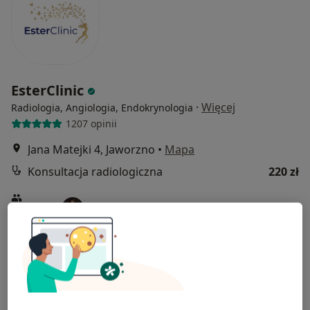
EsterClinic
·
Więcej
Radiologia, Angiologia, Endokrynologia
1207 opinii
Jana Matejki 4, Jaworzno
•
Mapa
Konsultacja radiologiczna
220 zł
lek. Magdalena Ryba
radiolog
Brak dostępnych specjalistów z wolnymi terminami w tym centrum medycznym.
Pokaż profil