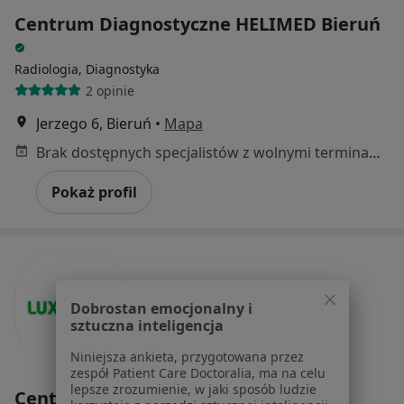
Centrum Diagnostyczne HELIMED Bieruń
Radiologia, Diagnostyka
2 opinie
Jerzego 6, Bieruń
•
Mapa
Brak dostępnych specjalistów z wolnymi terminami w tym centrum medycznym.
Pokaż profil
Dobrostan emocjonalny i
sztuczna inteligencja
Niniejsza ankieta, przygotowana przez
zespół Patient Care Doctoralia, ma na celu
lepsze zrozumienie, w jaki sposób ludzie
Centrum Medyczne Grupa LUX MED -