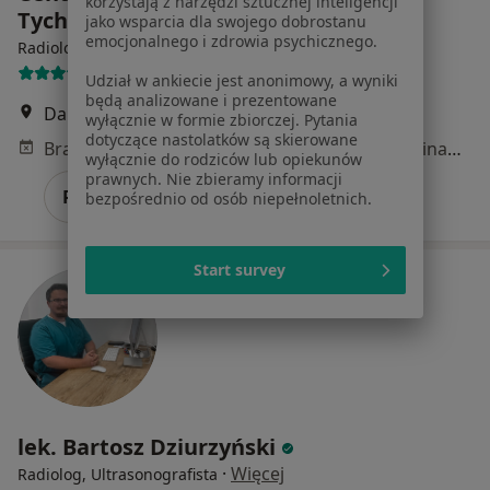
korzystają z narzędzi sztucznej inteligencji
Tychy ul. Damrota 47A
jako wsparcia dla swojego dobrostanu
emocjonalnego i zdrowia psychicznego.
·
Więcej
Radiologia, Okulistyka, Medycyna rodzinna
51 opinii
Udział w ankiecie jest anonimowy, a wyniki
będą analizowane i prezentowane
Damrota 47A, Tychy
•
Mapa
wyłącznie w formie zbiorczej. Pytania
dotyczące nastolatków są skierowane
Brak dostępnych specjalistów z wolnymi terminami w tym centrum medycznym.
wyłącznie do rodziców lub opiekunów
prawnych. Nie zbieramy informacji
Pokaż profil
bezpośrednio od osób niepełnoletnich.
Start survey
lek. Bartosz Dziurzyński
·
Więcej
Radiolog, Ultrasonografista