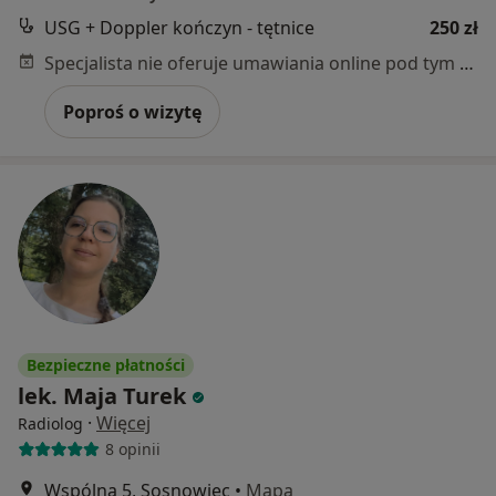
USG + Doppler kończyn - tętnice
250 zł
Specjalista nie oferuje umawiania online pod tym adresem.
Poproś o wizytę
Bezpieczne płatności
lek. Maja Turek
·
Więcej
Radiolog
8 opinii
Wspólna 5, Sosnowiec
•
Mapa