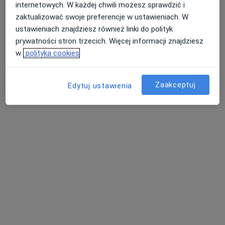
internetowych. W każdej chwili możesz sprawdzić i
Poproś o wizytę
zaktualizować swoje preferencje w ustawieniach. W
ustawieniach znajdziesz również linki do polityk
prywatności stron trzecich. Więcej informacji znajdziesz
w
polityka cookies
Zaakceptuj
Edytuj ustawienia
lek. Aleksandra Klęczar
·
Więcej
W trakcie specjalizacji (Radiolog)
24 opinie
Adres 1
Adres 2
Świętokrzyska 9a, Kęty
•
Mapa
Centrum Medyczne Gilowski P. i W.