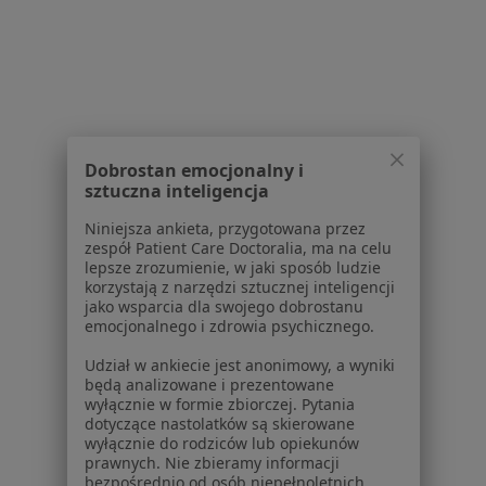
Więcej (14)
Więcej w kategorii: W pobliżu Żywca
Najczęstsze schorzenia
Bóle brzucha Żywiec
Cellulit Żywiec
Dobrostan emocjonalny i
Choroby piersi Żywiec
sztuczna inteligencja
Choroby tarczycy Żywiec
Niniejsza ankieta, przygotowana przez
zespół Patient Care Doctoralia, ma na celu
Kamica żółciowa Żywiec
lepsze zrozumienie, w jaki sposób ludzie
korzystają z narzędzi sztucznej inteligencji
Więcej (11)
jako wsparcia dla swojego dobrostanu
Więcej w kategorii: Najczęstsze schorzenia
emocjonalnego i zdrowia psychicznego.
Udział w ankiecie jest anonimowy, a wyniki
będą analizowane i prezentowane
Strona Główna
Radiolog
Żywiec
Zmień miasto
Zmień miasto
wyłącznie w formie zbiorczej. Pytania
dotyczące nastolatków są skierowane
wyłącznie do rodziców lub opiekunów
prawnych. Nie zbieramy informacji
bezpośrednio od osób niepełnoletnich.