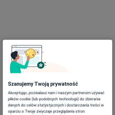
lek. Kamil Garnczarski
·
Więcej
Radiolog
6 opinii
Adres 1
Adres 2
Szanujemy Twoją prywatność
Karpacka 24, Bielsko-Biała
•
Mapa
Akceptując, pozwalasz nam i naszym partnerom używać
Centrum Medicover Karpacka
plików cookie (lub podobnych technologii) do zbierania
USG piersi
310 zł
danych do celów statystycznych i dostarczania treści w
Specjalista nie oferuje umawiania online pod tym adresem.
oparciu o Twoje zwyczaje przeglądania stron