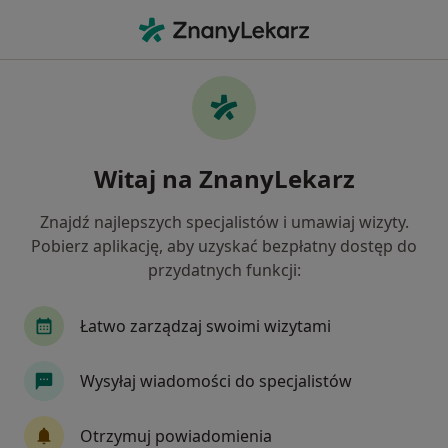
Me
Radiolog • Żywiec, śląskie
Filtry
Mapa
Polecani radiolodzy w Żywcu
Witaj na ZnanyLekarz
Jak działają wyniki wyszukiwania
Znajdź najlepszych specjalistów i umawiaj wizyty.
Pobierz aplikację, aby uzyskać bezpłatny dostęp do
przydatnych funkcji:
Łatwo zarządzaj swoimi wizytami
Wysyłaj wiadomości do specjalistów
lek. Barbara Dudka-Żyrek
Radiolog, Lekarz wykonujący zabiegi medycyny estetycznej,
Otrzymuj powiadomienia