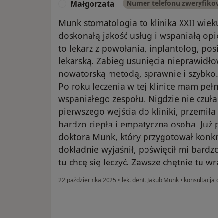
Małgorzata
Numer telefonu zweryfik
M
Munk stomatologia to klinika XXII wiek
doskonałą jakość usług i wspaniałą op
to lekarz z powołania, inplantolog, pos
lekarską. Zabieg usunięcia nieprawid
nowatorską metodą, sprawnie i szybko.
Po roku leczenia w tej klinice mam peł
wspaniałego zespołu. Nigdzie nie czuł
pierwszego wejścia do kliniki, przemiła
bardzo ciepła i empatyczna osoba. Już 
doktora Munk, który przygotował konkr
dokładnie wyjaśnił, poświęcił mi bardz
tu chcę się leczyć. Zawsze chętnie tu w
22 października 2025
•
lek. dent. Jakub Munk
•
konsultacja 