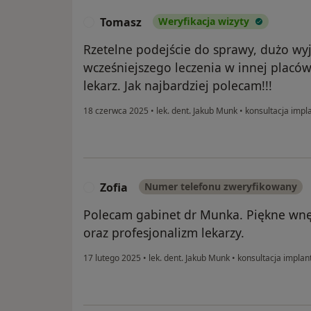
Tomasz
Weryfikacja wizyty
T
Rzetelne podejście do sprawy, dużo wy
wcześniejszego leczenia w innej placó
lekarz. Jak najbardziej polecam!!!
18 czerwca 2025
•
lek. dent. Jakub Munk
•
konsultacja impl
Zofia
Numer telefonu zweryfikowany
Z
Polecam gabinet dr Munka. Piękne wnętr
oraz profesjonalizm lekarzy.
17 lutego 2025
•
lek. dent. Jakub Munk
•
konsultacja implan