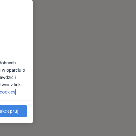
odobnych
i w oparciu o
awdzić i
wnież linki
 cookies
akceptuj