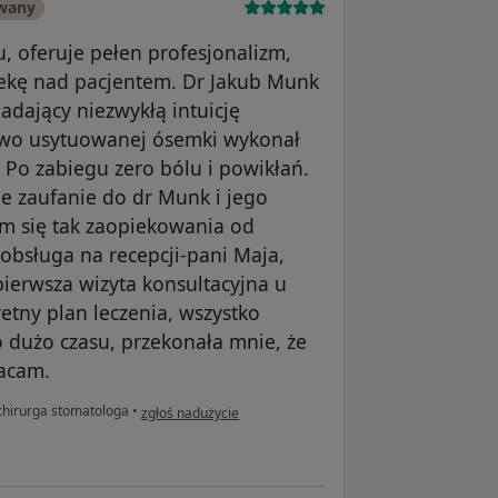
owany
u, oferuje pełen profesjonalizm,
iekę nad pacjentem. Dr Jakub Munk
iadający niezwykłą intuicję
łowo usytuowanej ósemki wykonał
 Po zabiegu zero bólu i powikłań.
ne zaufanie do dr Munk i jego
am się tak zaopiekowania od
 obsługa na recepcji-pani Maja,
pierwsza wizyta konsultacyjna u
etny plan leczenia, wszystko
o dużo czasu, przekonała mnie, że
racam.
w opinii użytkownika Małgorzata
chirurga stomatologa
•
zgłoś nadużycie