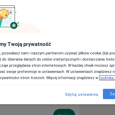
m medyczne w Katowicach, które
implantologii i stomatologii
wyszkoleni, kompetentni fachowcy,
nych takich jak: implantologia,
ncja, periodontologia, ortodoncja i
my Twoją prywatność
, pozwalasz nam i naszym partnerom używać plików cookie (lub p
) do zbierania danych do celów statystycznych i dostarczania treśc
zaje przeglądania stron internetowych. W każdej chwili możesz spr
wać swoje preferencje w ustawieniach. W ustawieniach znajdziesz ró
prywatności stron trzecich. Więcej informacji znajdziesz w
polityka
y
oniowo-żuchwowy
Umów
Za
Edytuj ustawienia