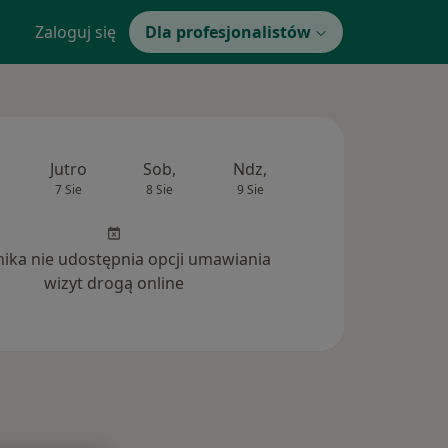
Zaloguj się
Dla profesjonalistów
Jutro
Sob,
Ndz,
Pon,
Wt,
7 Sie
8 Sie
9 Sie
10 Sie
11 Si
inika nie udostępnia opcji umawiania
wizyt drogą online