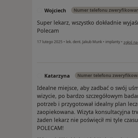
Wojciech
Numer telefonu zweryfikowa
W
Super lekarz, wszystko dokładnie wyjaś
Polecam
w opinii
17 lutego 2025
•
lek. dent. Jakub Munk
•
implanty
•
zgłoś na
Katarzyna
Numer telefonu zweryfikow
K
Idealne miejsce, aby zadbać o swój uśm
wizycie, po bardzo szczegółowym badan
potrzeb i przygotował idealny plan lec
zaopiekowana. Wizyta konsultacyjna tr
żaden lekarz nie poświęcił mi tyle czasu
POLECAM!