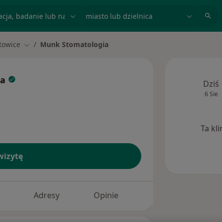
acja, badanie lub nazwisko
miasto lub dzielnica
towice
Munk Stomatologia
miasto
Zmień miasto
ia
Dziś
6 Sie
Ta kl
izytę
Adresy
Opinie