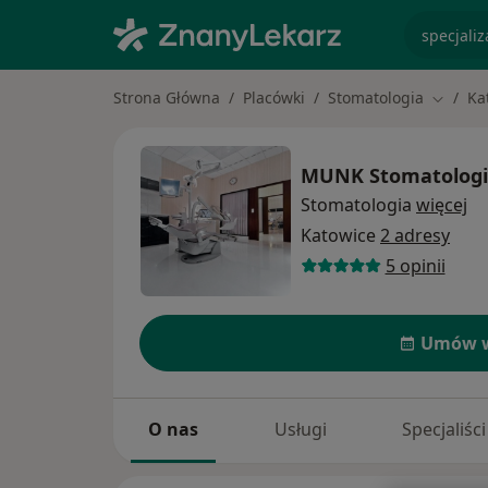
specjaliz
Strona Główna
Placówki
Stomatologia
Ka
Zmień 
MUNK Stomatolog
Stomatologia
więcej
Katowice
2 adresy
5 opinii
Umów w
O nas
Usługi
Specjaliści