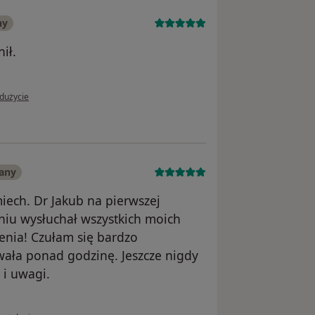
ny
nił.
 użytkownika Wojciech
dużycie
any
iech. Dr Jakub na pierwszej
iu wysłuchał wszystkich moich
zenia! Czułam się bardzo
wała ponad godzinę. Jeszcze nigdy
 i uwagi.
w opinii użytkownika Katarzyna