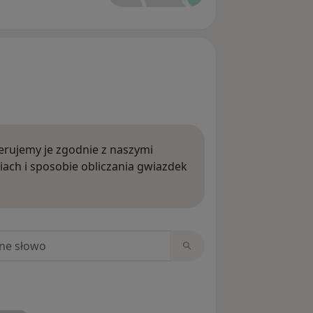
rujemy je zgodnie z naszymi
iach i sposobie obliczania gwiazdek
ięcej o opiniach
niach