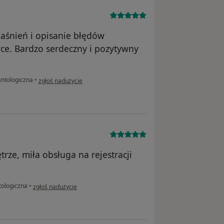
jaśnień i opisanie błędów
wce. Bardzo serdeczny i pozytywny
w opinii użytkownika Tomasz
antologiczna
•
zgłoś nadużycie
ze, miła obsługa na rejestracji
w opinii użytkownika Zofia
tologiczna
•
zgłoś nadużycie