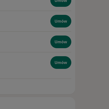
Umów
Umów
iczna
Umów
czna
Umów
omatologa