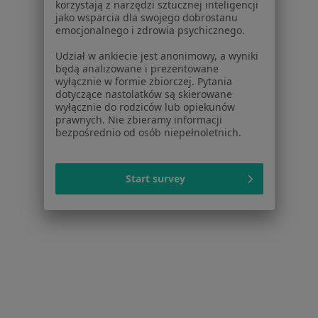
korzystają z narzędzi sztucznej inteligencji
jako wsparcia dla swojego dobrostanu
Radiolodzy Piaski
emocjonalnego i zdrowia psychicznego.
Radiolodzy Centrum
Udział w ankiecie jest anonimowy, a wyniki
będą analizowane i prezentowane
Radiolodzy Białostoczek
wyłącznie w formie zbiorczej. Pytania
dotyczące nastolatków są skierowane
Radiolodzy Antoniuk
wyłącznie do rodziców lub opiekunów
prawnych. Nie zbieramy informacji
Radiolodzy Sienkiewicza
bezpośrednio od osób niepełnoletnich.
Więcej (10)
Więcej w kategorii: Inne dzielnice w Białymst
Start survey
Radiolodzy Białystok Kawaleryjskie
Serwis