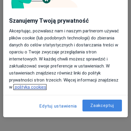
Szanujemy Twoją prywatność
Akceptując, pozwalasz nam i naszym partnerom używać
plików cookie (lub podobnych technologii) do zbierania
danych do celów statystycznych i dostarczania treści w
oparciu o Twoje zwyczaje przeglądania stron
lek. Tomasz Łobacz
internetowych. W każdej chwili możesz sprawdzić i
·
Więcej
Radiolog, Ultrasonografista
zaktualizować swoje preferencje w ustawieniach. W
131 opinii
ustawieniach znajdziesz również linki do polityk
Adres 1
Adres 2
Adres 3
Adres 4
prywatności stron trzecich. Więcej informacji znajdziesz
w
polityka cookies
Piasta 5 lok.5, Białystok
•
Mapa
Centrum Medyczne Piasta 5
Zaakceptuj
Edytuj ustawienia
USG piersi
240 zł
Specjalista nie oferuje umawiania online pod tym adresem.