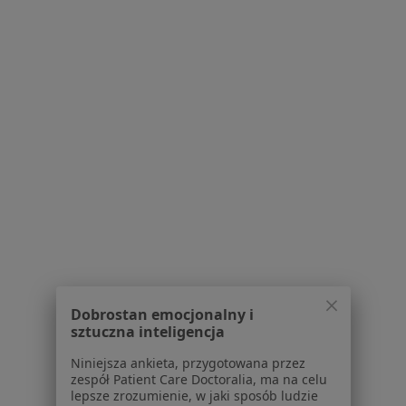
lek. Tomasz Dobrzycki
·
Więcej
Radiolog, Ortopeda
19 opinii
Adres 1
Adres 2
Ogrodowa 13, Białystok
•
Mapa
TOPMED
Rezonans magnetyczny
Darmowa usługa
Specjalista nie oferuje umawiania online pod tym adresem.
Poproś o wizytę
Dobrostan emocjonalny i
1
2
3
4
sztuczna inteligencja
Niniejsza ankieta, przygotowana przez
Powiązane wyszukiwania
zespół Patient Care Doctoralia, ma na celu
lepsze zrozumienie, w jaki sposób ludzie
Inne dzielnice w Białymstoku