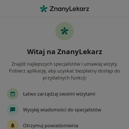
Me
Radiolog • Kawaleryjskie, Białystok, podlaskie
Filtry
Ubezpieczenie
Mapa
Radiolodzy Białystok Kawaleryjskie
Witaj na ZnanyLekarz
Jak działają wyniki wyszukiwania
Znajdź najlepszych specjalistów i umawiaj wizyty.
Pobierz aplikację, aby uzyskać bezpłatny dostęp do
Wybierz swoje ubezpieczenie
przydatnych funkcji:
Allianz
Compensa
Enel-med
PZU Zdr
Łatwo zarządzaj swoimi wizytami
Wysyłaj wiadomości do specjalistów
Otrzymuj powiadomienia