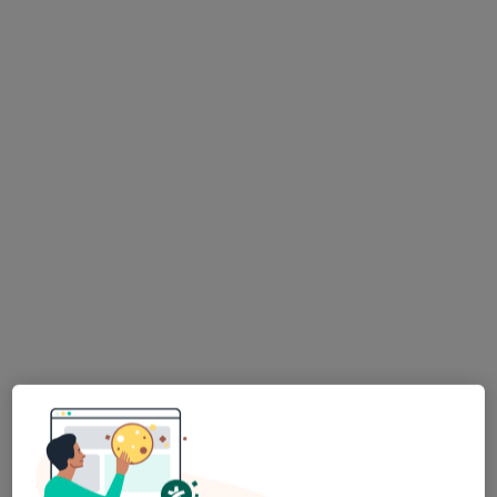
Bezpieczne płatności
Wiesława Moczulska
·
Więcej
Radiolog
38 opinii
Warszawska 52 lok 1, Białystok
•
Mapa
Art Medica & Inter Clinic Białystok
USG piersi
200 zł
Specjalista nie oferuje umawiania online pod tym adresem.
Poproś o wizytę