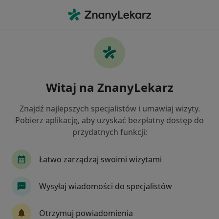
Me
Radiolog • Dziesięciny I, Białystok, podlaskie
Filtry
Mapa
Radiolodzy Białystok Dziesięciny I
Witaj na ZnanyLekarz
Jak działają wyniki wyszukiwania
Znajdź najlepszych specjalistów i umawiaj wizyty.
Pobierz aplikację, aby uzyskać bezpłatny dostęp do
przydatnych funkcji:
Łatwo zarządzaj swoimi wizytami
Wysyłaj wiadomości do specjalistów
lek. Maciej Rogowski
·
Więcej
W trakcie specjalizacji (Radiolog)
Otrzymuj powiadomienia