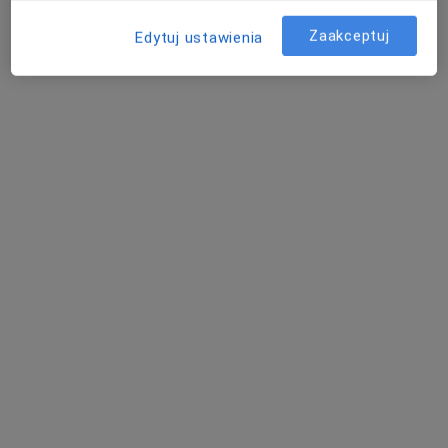
Zaakceptuj
Edytuj ustawienia
Nowy profil na ZnanyLekarz
lek. Michał Jaromin
·
Więcej
W trakcie specjalizacji (Radiolog), Ultrasonografista
Adres 1
Adres 2
Adres 3
Radzymińska 16, Białystok
•
Mapa
Gabinet USG Michał Jaromin
USG Doppler tętnic kończyn górnych
od 250 300 zł
Specjalista nie oferuje umawiania online pod tym adresem.
Poproś o wizytę