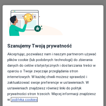
Bezpieczne płatności
Wiesława Moczulska
·
Więcej
Radiolog
Szanujemy Twoją prywatność
38 opinii
Warszawska 52 lok 1, Białystok
•
Mapa
Akceptując, pozwalasz nam i naszym partnerom używać
Art Medica & Inter Clinic Białystok
plików cookie (lub podobnych technologii) do zbierania
danych do celów statystycznych i dostarczania treści w
USG piersi
200 zł
oparciu o Twoje zwyczaje przeglądania stron
Specjalista nie oferuje umawiania online pod tym adresem.
internetowych. W każdej chwili możesz sprawdzić i
zaktualizować swoje preferencje w ustawieniach. W
Poproś o wizytę
ustawieniach znajdziesz również linki do polityk
prywatności stron trzecich. Więcej informacji znajdziesz
w
polityka cookies