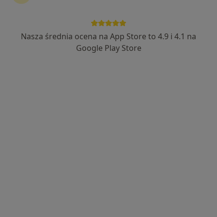
17 opinii
Gen. Gustawa Orlicz-Dreszera 1, lokal 8, Białystok
•
Mapa
Centrum Medyczne Renew Clinic - Poradnie lekarzy specjalistów, Klinika medycyny estetycznej
Nasza średnia ocena na App Store to 4.9 i 4.1 na
USG piersi
220 zł
Google Play Store
Specjalista nie oferuje umawiania online pod tym adresem.
Poproś o wizytę
Dostępni specjaliści
Specjaliści znajdują się poza Dziesięciny I, Białystok,
podlaskie, w obszarach bliskich Twojemu
wyszukiwaniu.