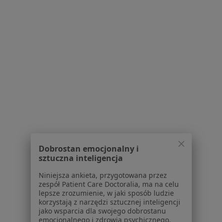
Powiązane wyszukiwania
Inne dzielnice w Białymstoku
Radiolodzy Piaski
Radiolodzy Centrum
Radiolodzy Białostoczek
Radiolodzy Antoniuk
Radiolodzy Sienkiewicza
Więcej (10)
Dobrostan emocjonalny i
Więcej w kategorii: Inne dzielnice w Białymst
sztuczna inteligencja
Niniejsza ankieta, przygotowana przez
zespół Patient Care Doctoralia, ma na celu
Radiolodzy Białystok Dziesięciny I
lepsze zrozumienie, w jaki sposób ludzie
korzystają z narzędzi sztucznej inteligencji
jako wsparcia dla swojego dobrostanu
emocjonalnego i zdrowia psychicznego.