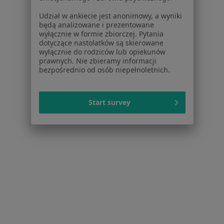
Udział w ankiecie jest anonimowy, a wyniki
będą analizowane i prezentowane
Serwis
wyłącznie w formie zbiorczej. Pytania
dotyczące nastolatków są skierowane
wyłącznie do rodziców lub opiekunów
Regulamin
prawnych. Nie zbieramy informacji
Polityka prywatności pacjentów
bezpośrednio od osób niepełnoletnich.
Polityka prywatności profesjonalistów
Polityka prywatności dla profesjonalistów, których
dane pozyskaliśmy samodzielnie
Start survey
Polityka cookies
Jak działają wyniki wyszukiwania
Dostępność
O nas
Praca
Rekrutujemy!
Partnerzy
Centrum prasowe
Kontakt
Dla pacjentów