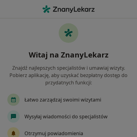
Me
Radiolog • Sienkiewicza, Białystok, podlaskie
Filtry
Ubezpieczenie
Mapa
Radiolodzy Białystok Sienkiewicza
Witaj na ZnanyLekarz
Jak działają wyniki wyszukiwania
Znajdź najlepszych specjalistów i umawiaj wizyty.
Pobierz aplikację, aby uzyskać bezpłatny dostęp do
Wybierz swoje ubezpieczenie
przydatnych funkcji:
Allianz
Compensa
Enel-med
PZU Zdr
Łatwo zarządzaj swoimi wizytami
Wysyłaj wiadomości do specjalistów
Otrzymuj powiadomienia