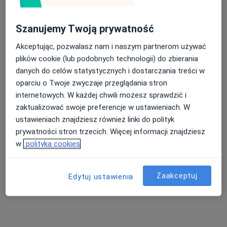
Szanujemy Twoją prywatność
Akceptując, pozwalasz nam i naszym partnerom używać
plików cookie (lub podobnych technologii) do zbierania
danych do celów statystycznych i dostarczania treści w
oparciu o Twoje zwyczaje przeglądania stron
lek. Tomasz Łobacz
internetowych. W każdej chwili możesz sprawdzić i
·
Więcej
Radiolog, Ultrasonografista
zaktualizować swoje preferencje w ustawieniach. W
131 opinii
ustawieniach znajdziesz również linki do polityk
prywatności stron trzecich. Więcej informacji znajdziesz
Adres 1
Adres 2
Adres 3
Adres 4
w
polityka cookies
Piasta 5 lok.5, Białystok
•
Mapa
Zaakceptuj
Edytuj ustawienia
Centrum Medyczne Piasta 5
USG piersi
240 zł
Specjalista nie oferuje umawiania online pod tym adresem.