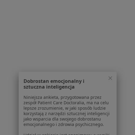
Topmed s.j.
·
Więcej
Radiologia, Ortopedia, Ortopedia dziecięca
174 opinie
Ogrodowa 19 lok 13 i 14, Białystok
•
Mapa
Brak dostępnych specjalistów z wolnymi terminami w tym centrum medycznym.
Pokaż profil
1
2
3
4
Dobrostan emocjonalny i
sztuczna inteligencja
Powiązane wyszukiwania
Niniejsza ankieta, przygotowana przez
zespół Patient Care Doctoralia, ma na celu
Inne dzielnice w Białymstoku
lepsze zrozumienie, w jaki sposób ludzie
korzystają z narzędzi sztucznej inteligencji
Radiolodzy Piaski
jako wsparcia dla swojego dobrostanu
emocjonalnego i zdrowia psychicznego.
Radiolodzy Centrum