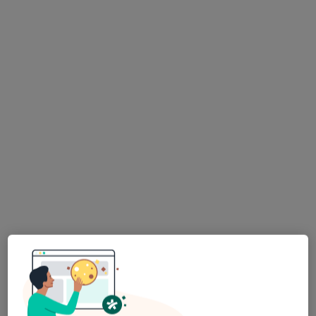
Bezpieczne płatności
Wiesława Moczulska
·
Więcej
Radiolog
38 opinii
Warszawska 52 lok 1, Białystok
•
Mapa
Art Medica & Inter Clinic Białystok
USG piersi
200 zł
Specjalista nie oferuje umawiania online pod tym adresem.
Poproś o wizytę