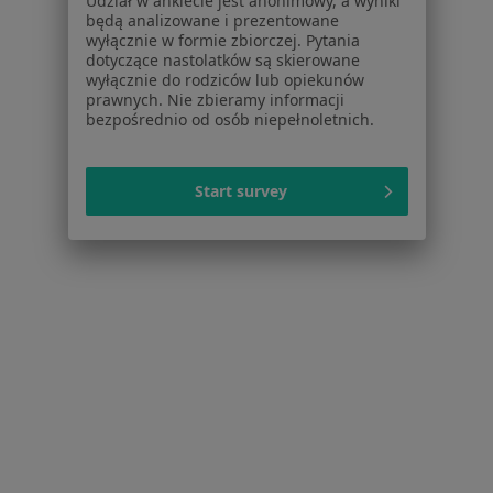
Udział w ankiecie jest anonimowy, a wyniki
Radiolodzy Białostoczek
będą analizowane i prezentowane
wyłącznie w formie zbiorczej. Pytania
Radiolodzy Antoniuk
dotyczące nastolatków są skierowane
wyłącznie do rodziców lub opiekunów
Radiolodzy Dziesięciny I
prawnych. Nie zbieramy informacji
bezpośrednio od osób niepełnoletnich.
Więcej (10)
Więcej w kategorii: Inne dzielnice w Białymst
Start survey
Radiolodzy Białystok Sienkiewicza
Serwis
Regulamin
Polityka prywatności pacjentów
Polityka prywatności profesjonalistów