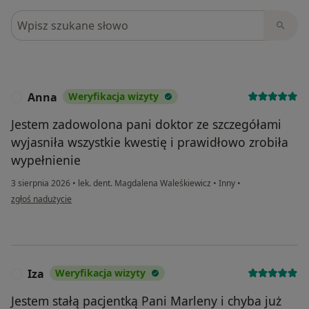
Szukaj w opiniach
Anna
Weryfikacja wizyty
A
Jestem zadowolona pani doktor ze szczegółami
wyjasniła wszystkie kwestię i prawidłowo zrobiła
wypełnienie
3 sierpnia 2026
•
lek. dent. Magdalena Waleśkiewicz
•
Inny
•
w opinii użytkownika Anna
zgłoś nadużycie
Iza
Weryfikacja wizyty
I
Jestem stałą pacjentką Pani Marleny i chyba już