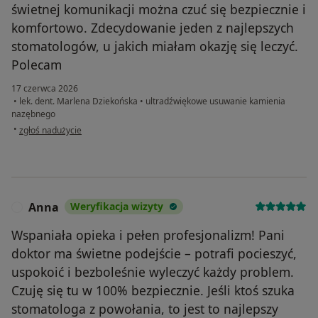
świetnej komunikacji można czuć się bezpiecznie i
komfortowo. Zdecydowanie jeden z najlepszych
stomatologów, u jakich miałam okazję się leczyć.
Polecam
17 czerwca 2026
•
lek. dent. Marlena Dziekońska
•
ultradźwiękowe usuwanie kamienia
nazębnego
w opinii użytkownika Kamila Laskowska
•
zgłoś nadużycie
Anna
Weryfikacja wizyty
A
Wspaniała opieka i pełen profesjonalizm! Pani
doktor ma świetne podejście – potrafi pocieszyć,
uspokoić i bezboleśnie wyleczyć każdy problem.
Czuję się tu w 100% bezpiecznie. Jeśli ktoś szuka
stomatologa z powołania, to jest to najlepszy