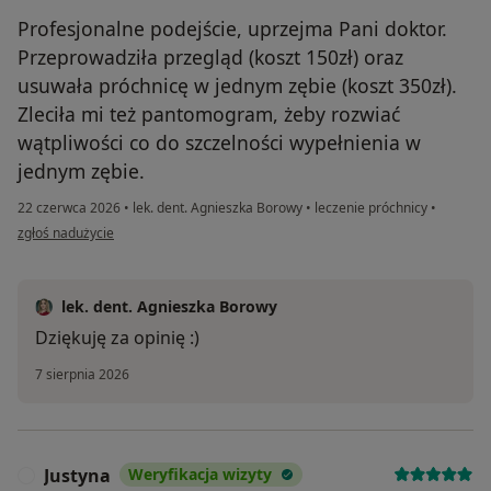
Profesjonalne podejście, uprzejma Pani doktor.
Przeprowadziła przegląd (koszt 150zł) oraz
usuwała próchnicę w jednym zębie (koszt 350zł).
Zleciła mi też pantomogram, żeby rozwiać
wątpliwości co do szczelności wypełnienia w
jednym zębie.
22 czerwca 2026
•
lek. dent. Agnieszka Borowy
•
leczenie próchnicy
•
w opinii użytkownika Ewa
zgłoś nadużycie
lek. dent. Agnieszka Borowy
Dziękuję za opinię :)
7 sierpnia 2026
Justyna
Weryfikacja wizyty
J