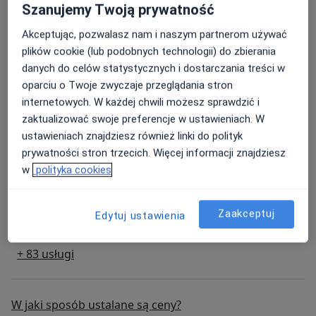
Umów
Szanujemy Twoją prywatność
Akceptując, pozwalasz nam i naszym partnerom używać
plików cookie (lub podobnych technologii) do zbierania
Fluoryzacja zębów
danych do celów statystycznych i dostarczania treści w
fluoryzacja zębów
120 zł
Szczegóły
oparciu o Twoje zwyczaje przeglądania stron
internetowych. W każdej chwili możesz sprawdzić i
Umów
zaktualizować swoje preferencje w ustawieniach. W
ustawieniach znajdziesz również linki do polityk
prywatności stron trzecich. Więcej informacji znajdziesz
Konsultacja endodontyczna
w
polityka cookies
konsultacja endodontyczna
200 zł
Szczegóły
Umów
Zaakceptuj
Edytuj ustawienia
+ 83 usługi
W jaki sposób ustalane są ceny?