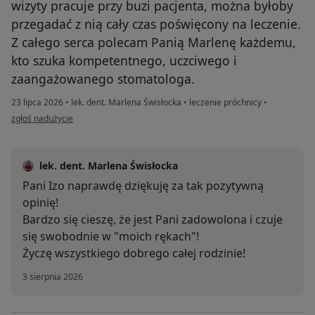
wizyty pracuje przy buzi pacjenta, można byłoby
przegadać z nią cały czas poświęcony na leczenie.
Z całego serca polecam Panią Marlenę każdemu,
kto szuka kompetentnego, uczciwego i
zaangażowanego stomatologa.
23 lipca 2026
•
lek. dent. Marlena Świsłocka
•
leczenie próchnicy
•
w opinii użytkownika Iza
zgłoś nadużycie
lek. dent. Marlena Świsłocka
Pani Izo naprawdę dziękuję za tak pozytywną
opinię!
Bardzo się cieszę, że jest Pani zadowolona i czuje
się swobodnie w "moich rękach"!
Życzę wszystkiego dobrego całej rodzinie!
3 sierpnia 2026