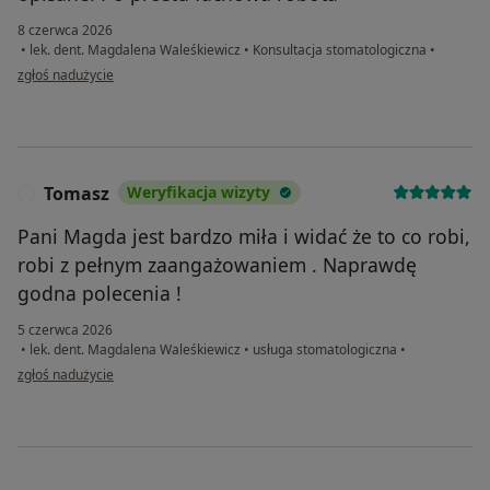
8 czerwca 2026
•
lek. dent. Magdalena Waleśkiewicz
•
Konsultacja stomatologiczna
•
w opinii użytkownika Piotr
zgłoś nadużycie
Tomasz
Weryfikacja wizyty
T
Pani Magda jest bardzo miła i widać że to co robi,
robi z pełnym zaangażowaniem . Naprawdę
godna polecenia !
5 czerwca 2026
•
lek. dent. Magdalena Waleśkiewicz
•
usługa stomatologiczna
•
w opinii użytkownika Tomasz
zgłoś nadużycie