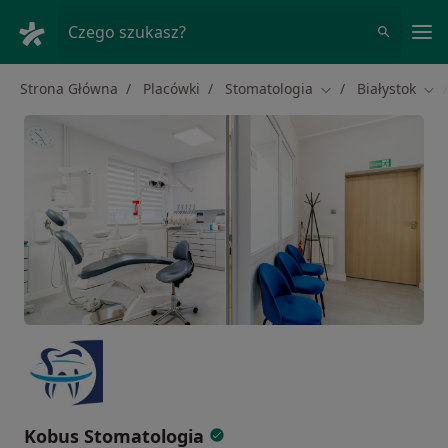
Me
Czego szukasz?
Strona Główna
Placówki
Stomatologia
Białystok
Zmień miasto
Zmi
Kobus Stomatologia