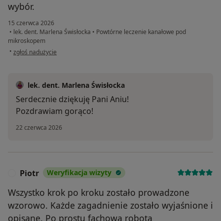
wybór.
15 czerwca 2026
•
lek. dent. Marlena Świsłocka
•
Powtórne leczenie kanałowe pod
mikroskopem
w opinii użytkownika Anna
•
zgłoś nadużycie
lek. dent. Marlena Świsłocka
Serdecznie dziękuję Pani Aniu!
Pozdrawiam gorąco!
22 czerwca 2026
Piotr
Weryfikacja wizyty
P
Wszystko krok po kroku zostało prowadzone
wzorowo. Każde zagadnienie zostało wyjaśnione i
opisane. Po prostu fachowa robota