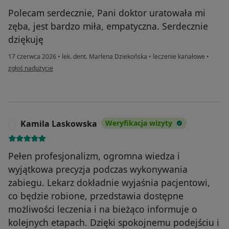
Polecam serdecznie, Pani doktor uratowała mi
zęba, jest bardzo miła, empatyczna. Serdecznie
dziękuję
17 czerwca 2026
•
lek. dent. Marlena Dziekońska
•
leczenie kanałowe
•
w opinii użytkownika Justyna
zgłoś nadużycie
Kamila Laskowska
Weryfikacja wizyty
K
Pełen profesjonalizm, ogromna wiedza i
wyjątkowa precyzja podczas wykonywania
zabiegu. Lekarz dokładnie wyjaśnia pacjentowi,
co będzie robione, przedstawia dostępne
możliwości leczenia i na bieżąco informuje o
kolejnych etapach. Dzięki spokojnemu podejściu i