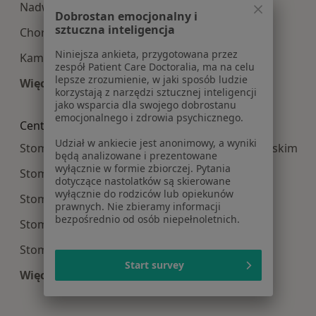
Nadwrażliwość zębów w Białymstoku
Dobrostan emocjonalny i
sztuczna inteligencja
Choroby miazgi w Białymstoku
Niniejsza ankieta, przygotowana przez
Kamień nazębny w Białymstoku
zespół Patient Care Doctoralia, ma na celu
lepsze zrozumienie, w jaki sposób ludzie
Więcej (15)
korzystają z narzędzi sztucznej inteligencji
Więcej w kategorii: Najczęście leczone choroby
jako wsparcia dla swojego dobrostanu
emocjonalnego i zdrowia psychicznego.
Centra medyczne Stomatologia w pobliżu
Udział w ankiecie jest anonimowy, a wyniki
Stomatologia centra medyczne w Bielsku Podlaskim
będą analizowane i prezentowane
wyłącznie w formie zbiorczej. Pytania
Stomatologia centra medyczne w Sokółce
dotyczące nastolatków są skierowane
wyłącznie do rodziców lub opiekunów
Stomatologia centra medyczne w Hajnówce
prawnych. Nie zbieramy informacji
bezpośrednio od osób niepełnoletnich.
Stomatologia centra medyczne w Łapach
Stomatologia centra medyczne w Mońkach
Start survey
Więcej (11)
Więcej w kategorii: Centra medyczne Stomatolo