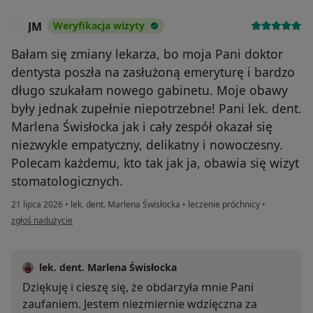
JM
Weryfikacja wizyty
J
Bałam się zmiany lekarza, bo moja Pani doktor
dentysta poszła na zasłużoną emeryturę i bardzo
długo szukałam nowego gabinetu. Moje obawy
były jednak zupełnie niepotrzebne! Pani lek. dent.
Marlena Świsłocka jak i cały zespół okazał się
niezwykle empatyczny, delikatny i nowoczesny.
Polecam każdemu, kto tak jak ja, obawia się wizyt
stomatologicznych.
21 lipca 2026
•
lek. dent. Marlena Świsłocka
•
leczenie próchnicy
•
w opinii użytkownika JM
zgłoś nadużycie
lek. dent. Marlena Świsłocka
Dziękuję i cieszę się, że obdarzyła mnie Pani
zaufaniem. Jestem niezmiernie wdzięczna za