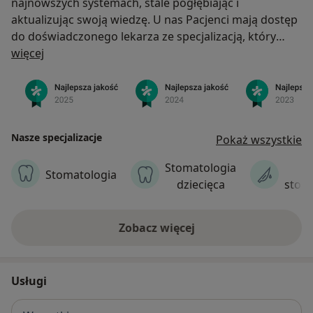
najnowszych systemach, stale pogłębiając i
aktualizując swoją wiedzę. U nas Pacjenci mają dostęp
do doświadczonego lekarza ze specjalizacją, który
O nas
pracuje na materiałach oraz sprzęcie wysokiej klasy.
więcej
Wierzymy, że współpraca z konkretnym lekarzem
przez kolejne lata umożliwia efektywniejsze dbanie o
uzębienie i zdrowie, nie tylko jamy ustnej.
Nasze specjalizacje
Pokaż wszystkie
Stomatologia
C
Stomatologia
dziecięca
stom
Zobacz więcej
Usługi