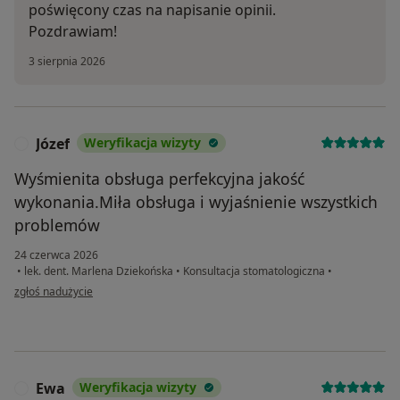
poświęcony czas na napisanie opinii.
Pozdrawiam!
3 sierpnia 2026
Józef
Weryfikacja wizyty
J
Wyśmienita obsługa perfekcyjna jakość
wykonania.Miła obsługa i wyjaśnienie wszystkich
problemów
24 czerwca 2026
•
lek. dent. Marlena Dziekońska
•
Konsultacja stomatologiczna
•
w opinii użytkownika Józef
zgłoś nadużycie
Ewa
Weryfikacja wizyty
E